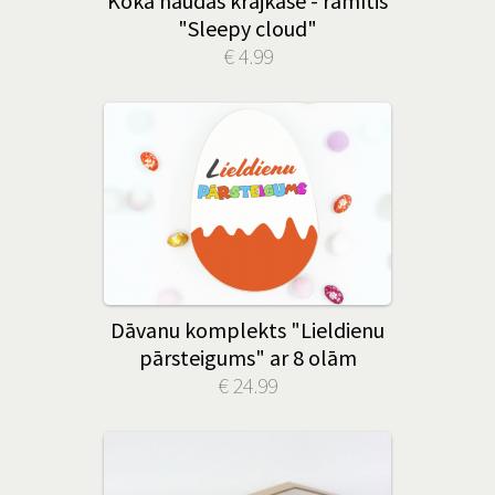
Koka naudas krājkase - rāmītis
"Sleepy cloud"
€ 4.99
Dāvanu komplekts "Lieldienu
pārsteigums" ar 8 olām
€ 24.99