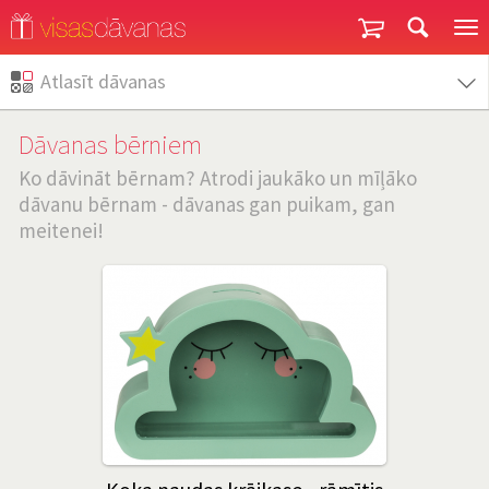
Garantija un atgriešana
Atlasīt dāvanas
Dāvanas bērniem
Ko dāvināt bērnam? Atrodi jaukāko un mīļāko
dāvanu bērnam - dāvanas gan puikam, gan
meitenei!