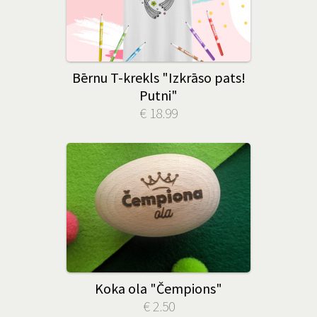
Bērnu T-krekls "Izkrāso pats!
Putni"
€ 18.99
Koka ola "Čempions"
€ 2.50