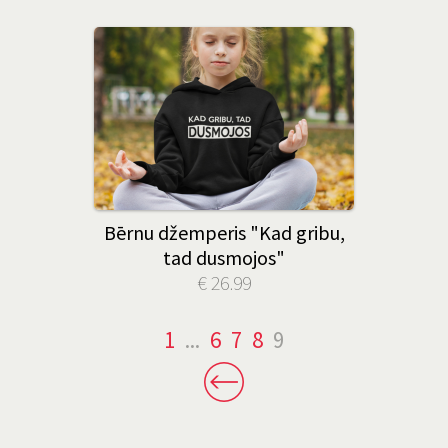
Bērnu džemperis "Kad gribu,
tad dusmojos"
€ 26.99
1
...
6
7
8
9