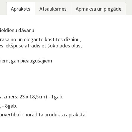
Apraksts
Atsauksmes
Apmaksa un piegāde
Lieldienu dāvanu!
rāsaino un eleganto kastītes dizainu,
es iekšpusē atradīsiet šokolādes olas,
rniem, gan pieaugušajiem!
 izmērs: 23 x 18,5cm) - 1gab.
 - 8gab.
urvērtība ir norādīta produkta aprakstā.