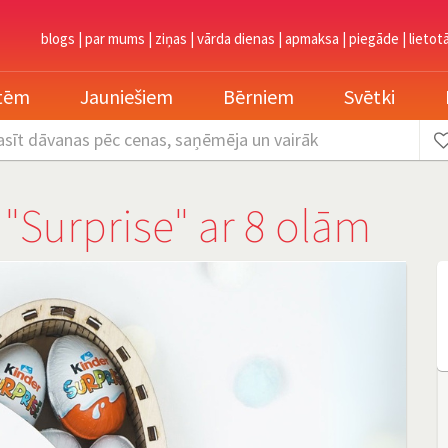
blogs
|
par mums
|
ziņas
|
vārda dienas
|
apmaksa
|
piegāde
|
lietot
etēm
Jauniešiem
Bērniem
Svētki
asīt dāvanas
pēc cenas, saņēmēja un vairāk
"Surprise" ar 8 olām