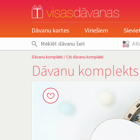
pieslēgties
Dāvanu kartes
Vīriešiem
Sievi
Atl
Dāvanu komplekti
/
Citi dāvanu komplekti
Dāvanu komplekts 