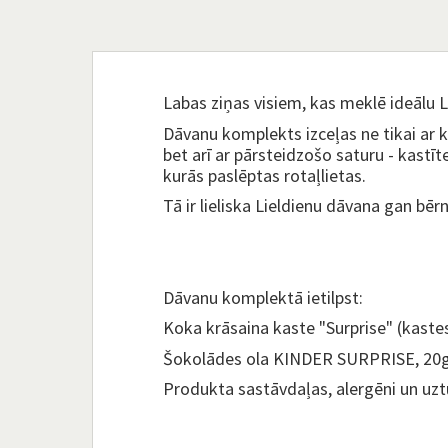
Labas ziņas visiem, kas meklē ideālu 
Dāvanu komplekts izceļas ne tikai ar k
bet arī ar pārsteidzošo saturu - kastīt
kurās paslēptas rotaļlietas.
Tā ir lieliska Lieldienu dāvana gan bē
Dāvanu komplektā ietilpst:
Koka krāsaina kaste "Surprise" (kastes
Šokolādes ola KINDER SURPRISE, 20g
Produkta sastāvdaļas, alergēni un uzt