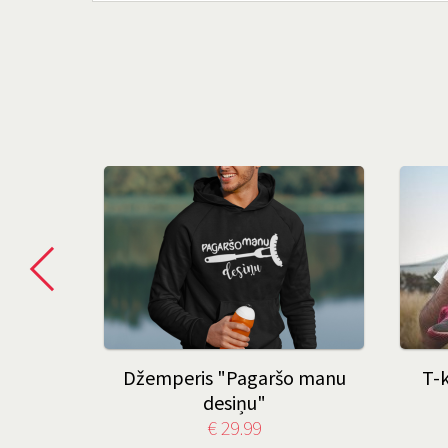
erfekts
Džemperis "Pagaršo manu
T-
desiņu"
€ 29.99