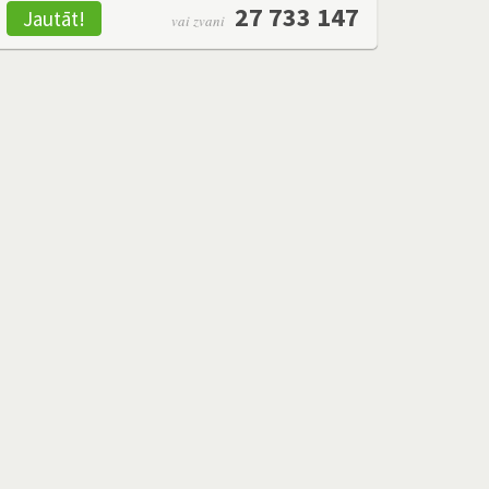
27 733 147
Jautāt!
vai zvani