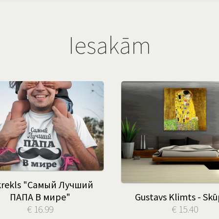
Iesakām
krekls "Самый Лучший
ПАПА В мире"
Gustavs Klimts - Skū
€ 16.99
€ 15.40