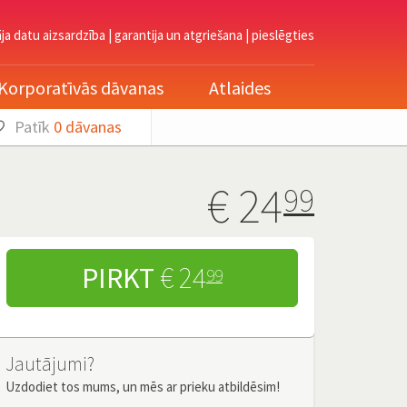
āja datu aizsardzība
|
garantija un atgriešana
|
pieslēgties
Korporatīvās dāvanas
Atlaides
Patīk
0
dāvanas
€
24
99
PIRKT
€ 24
99
Jautājumi?
Uzdodiet tos mums, un mēs ar prieku atbildēsim!