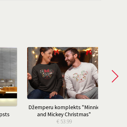
Džemperu komplekts "Minnie
Pie
psts
and Mickey Christmas"
zirnek
€ 53.99