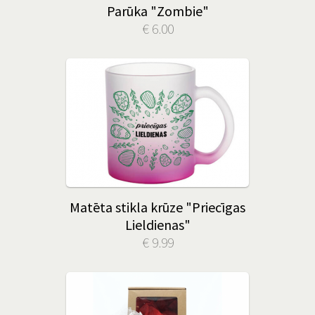
Parūka "Zombie"
€ 6.00
Matēta stikla krūze "Priecīgas
Lieldienas"
€ 9.99