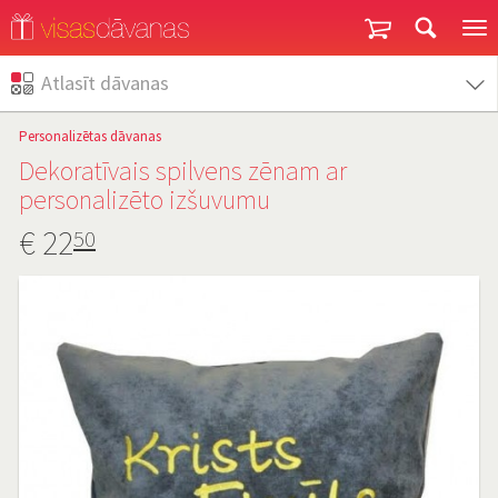
Garantija un atgriešana
Atlasīt dāvanas
Personalizētas dāvanas
Dekoratīvais spilvens zēnam ar
personalizēto izšuvumu
€
22
50