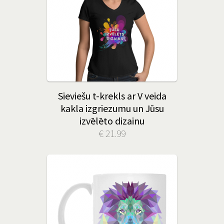
Sieviešu t-krekls ar V veida
kakla izgriezumu un Jūsu
izvēlēto dizainu
€ 21.99