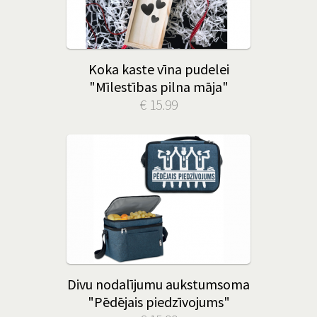
Koka kaste vīna pudelei
"Mīlestības pilna māja"
€ 15.99
Divu nodalījumu aukstumsoma
"Pēdējais piedzīvojums"