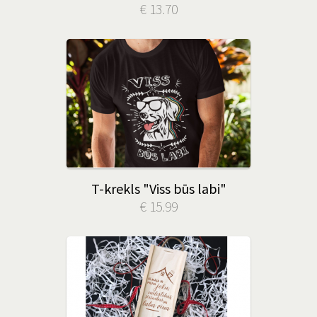
€ 13.70
T-krekls "Viss būs labi"
€ 15.99