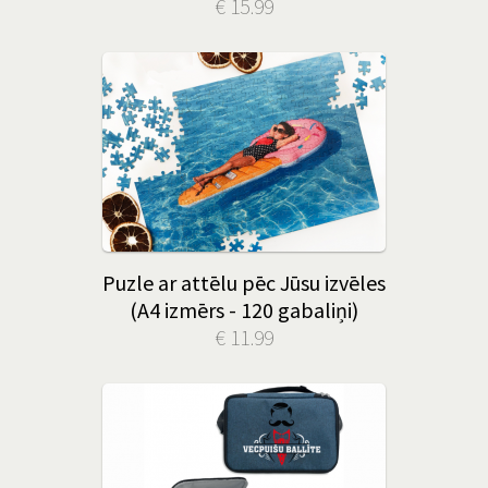
€ 15.99
Puzle ar attēlu pēc Jūsu izvēles
(A4 izmērs - 120 gabaliņi)
€ 11.99