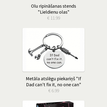
Olu ripināšanas stends
"Lieldienu olas"
€ 11.99
Metāla atslēgu piekariņš "If
Dad can't fix it, no one can"
€ 6.99