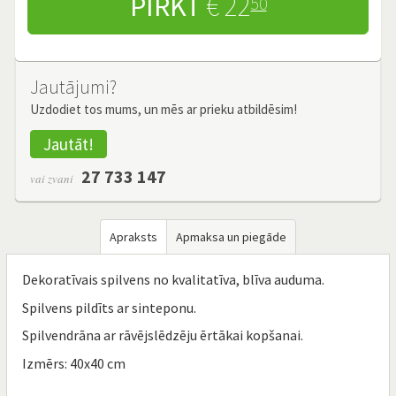
PIRKT
€ 22
50
Jautājumi?
Uzdodiet tos mums, un mēs ar prieku atbildēsim!
Jautāt!
27 733 147
vai zvani
Apraksts
Apmaksa un piegāde
Dekoratīvais spilvens no kvalitatīva, blīva auduma.
Spilvens pildīts ar sinteponu.
Spilvendrāna ar rāvējslēdzēju ērtākai kopšanai.
Izmērs: 40x40 cm