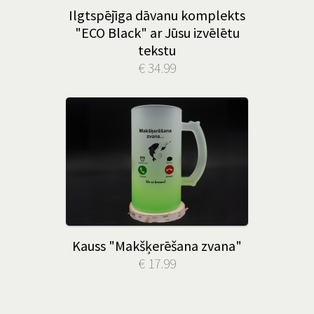
Ilgtspējīga dāvanu komplekts
"ECO Black" ar Jūsu izvēlētu
tekstu
€ 34.99
Kauss "Makšķerēšana zvana"
€ 17.99