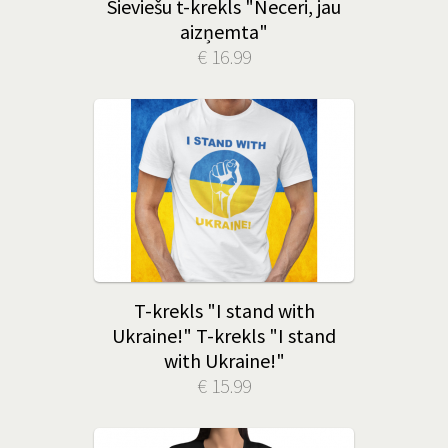
Sieviešu t-krekls "Neceri, jau
aizņemta"
€ 16.99
T-krekls "I stand with
Ukraine!" T-krekls "I stand
with Ukraine!"
€ 15.99