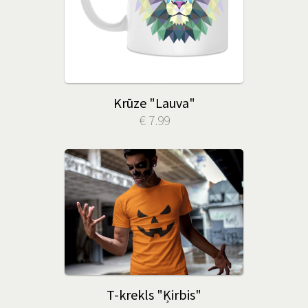
Krūze "Lauva"
€ 7.99
T-krekls "Ķirbis"