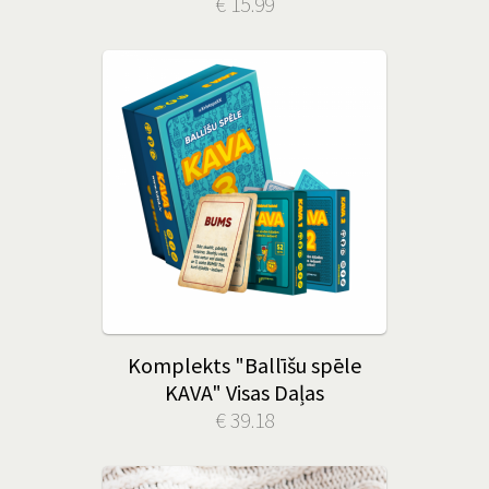
€ 15.99
Komplekts "Ballīšu spēle
KAVA" Visas Daļas
€ 39.18