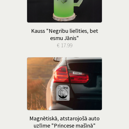
Kauss "Negribu lielīties, bet
esmu Jānis"
€ 17.99
Magnētiskā, atstarojošā auto
uzlīme "Princese mašīnā"