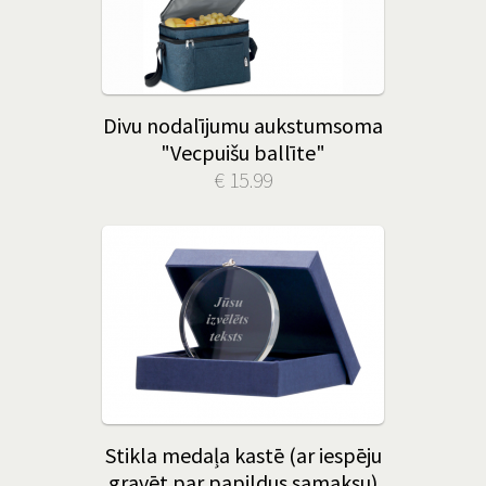
Divu nodalījumu aukstumsoma
"Vecpuišu ballīte"
€ 15.99
Stikla medaļa kastē (ar iespēju
gravēt par papildus samaksu)