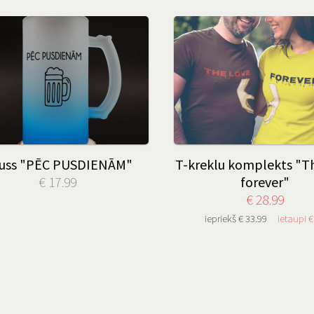
uss "PĒC PUSDIENĀM"
T-kreklu komplekts "T
€ 17.99
forever"
€ 28.99
iepriekš € 33.99
ietaupi €