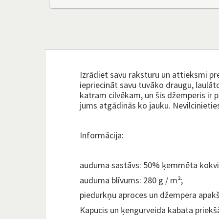
Izrādiet savu raksturu un attieksmi pret
iepriecināt savu tuvāko draugu, laulāt
katram cilvēkam, un šis džemperis ir p
jums atgādinās ko jauku. Nevilcinietie
Informācija:
auduma sastāvs: 50% ķemmēta kokviln
auduma blīvums: 280 g / m²;
piedurkņu aproces un džempera apakš
Kapucis un ķengurveida kabata priekš