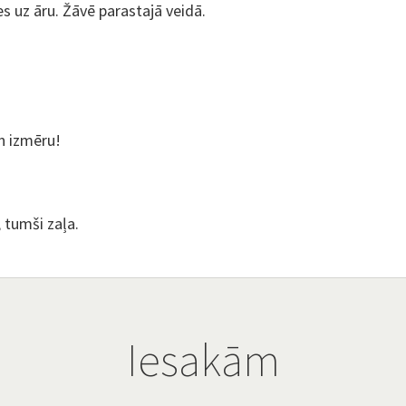
s uz āru. Žāvē parastajā veidā.
n izmēru!
, tumši zaļa.
Iesakām