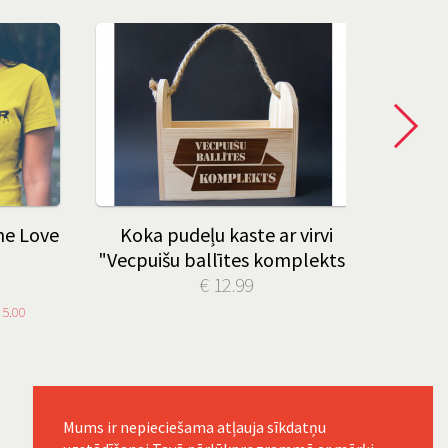
he Love
Koka pudeļu kaste ar virvi
Prem
"Vecpuišu ballītes komplekts"
pāri
€ 12.99
 5.00
Mums ir nepieciešama atļauja sīkdatņu