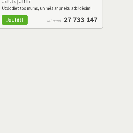
Jautājumi?
Uzdodiet tos mums, un mēs ar prieku atbildēsim!
27 733 147
Jautāt!
vai zvani