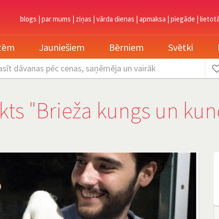
blogs
|
par mums
|
ziņas
|
vārda dienas
|
apmaksa
|
piegāde
|
lietot
etēm
Jauniešiem
Bērniem
Svētki
asīt dāvanas
pēc cenas, saņēmēja un vairāk
s "Brieža kungs un kun