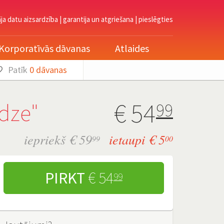
āja datu aizsardzība
|
garantija un atgriešana
|
pieslēgties
Korporatīvās dāvanas
Atlaides
Patīk
0
dāvanas
€
54
dze"
99
iepriekš € 59
ietaupi € 5
99
00
PIRKT
€ 54
99