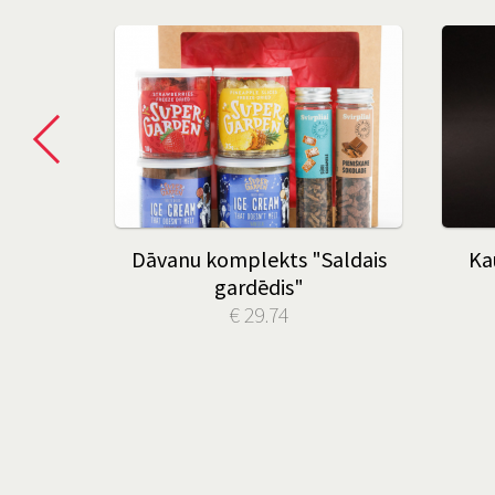
"
Dāvanu komplekts "Saldais
Ka
gardēdis"
€ 29.74