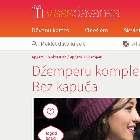
pieslēgties
Dāvanu kartes
Vīriešiem
Sievi
Atl
Apģērbi un aksesuāri
/
Apģērbi
/
Džemperi
Džemperu komplekt
Bez kapuča