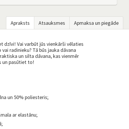
Apraksts
Atsauksmes
Apmaksa un piegāde
 dzīvi! Vai varbūt jūs vienkārši vēlaties
o vai radinieku? Tā būs jauka dāvana
raktiska un silta dāvana, kas vienmēr
s un pasūtiet to!
a un 50% poliesteris;
mala ar elastānu;
ā;