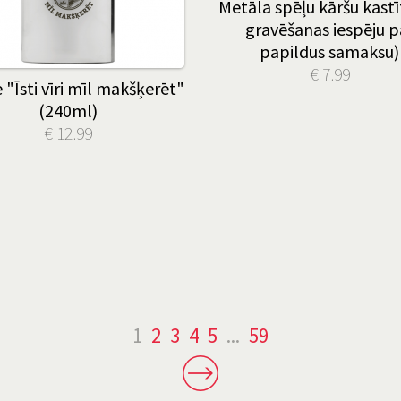
Metāla spēļu kāršu kastī
gravēšanas iespēju p
papildus samaksu)
€ 7.99
 "Īsti vīri mīl makšķerēt"
(240ml)
€ 12.99
1
2
3
4
5
...
59