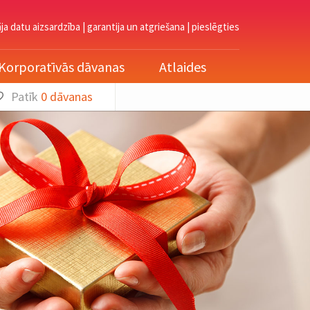
āja datu aizsardzība
|
garantija un atgriešana
|
pieslēgties
Korporatīvās dāvanas
Atlaides
Patīk
0
dāvanas