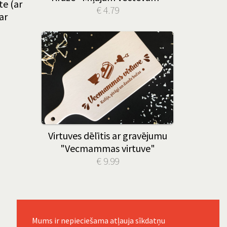
te (ar
€ 4.79
ar
Virtuves dēlītis ar gravējumu
"Vecmammas virtuve"
€ 9.99
Mums ir nepieciešama atļauja sīkdatņu