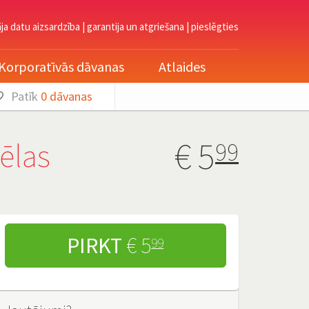
āja datu aizsardzība
|
garantija un atgriešana
|
pieslēgties
Korporatīvās dāvanas
Atlaides
Patīk
0
dāvanas
€
5
ēlas
99
PIRKT
€ 5
99