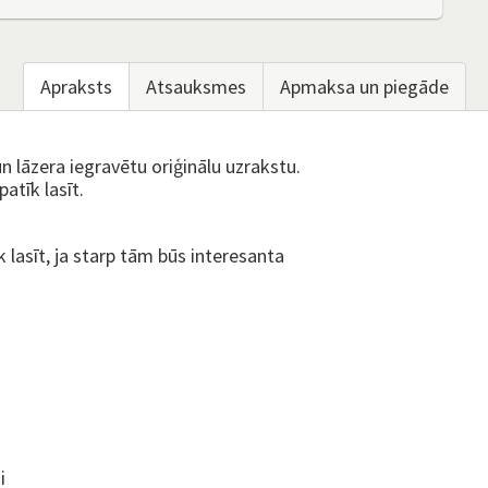
Apraksts
Atsauksmes
Apmaksa un piegāde
 lāzera iegravētu oriģinālu uzrakstu.
atīk lasīt.
lasīt, ja starp tām būs interesanta
i