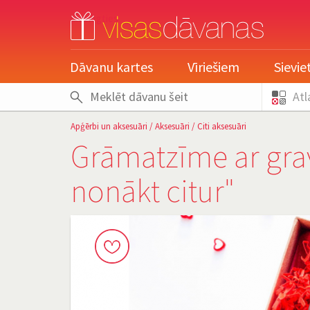
pieslēgties
Dāvanu kartes
Vīriešiem
Sievi
Atl
Apģērbi un aksesuāri
/
Aksesuāri
/
Citi aksesuāri
Grāmatzīme ar gra
nonākt citur"