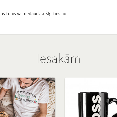
s tonis var nedaudz atšķirties no
Iesakām