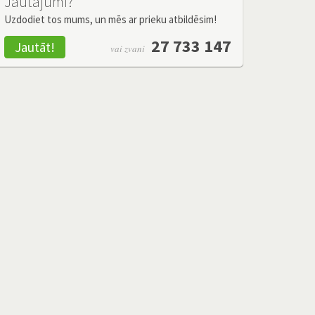
Jautājumi?
Uzdodiet tos mums, un mēs ar prieku atbildēsim!
27 733 147
Jautāt!
vai zvani