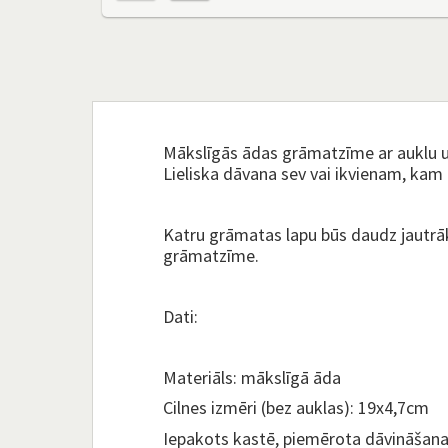
Mākslīgās ādas grāmatzīme ar auklu un
Lieliska dāvana sev vai ikvienam, kam p
Katru grāmatas lapu būs daudz jautrāk 
grāmatzīme.
Dati:
Materiāls: mākslīgā āda
Cilnes izmēri (bez auklas): 19x4,7cm
Iepakots kastē, piemērota dāvināšana