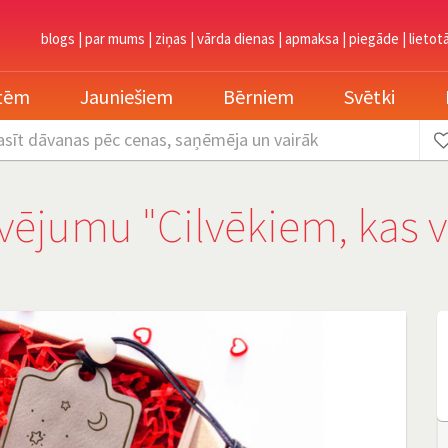
blogs
|
par mums
|
ziņas
|
vārda dienas
|
apmaksa
|
piegāde
|
lietot
etēm
Jauniešiem
Bērniem
Svētki
asīt dāvanas
pēc cenas, saņēmēja un vairāk
vējumu "Cilvēkiem, kas v