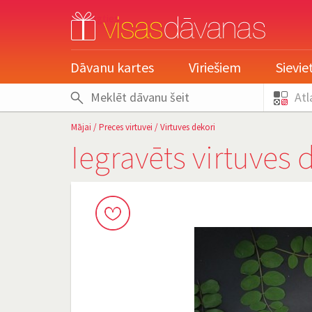
pieslēgties
Dāvanu kartes
Vīriešiem
Sievi
Atl
Mājai
/
Preces virtuvei
/
Virtuves dekori
Iegravēts virtuves 