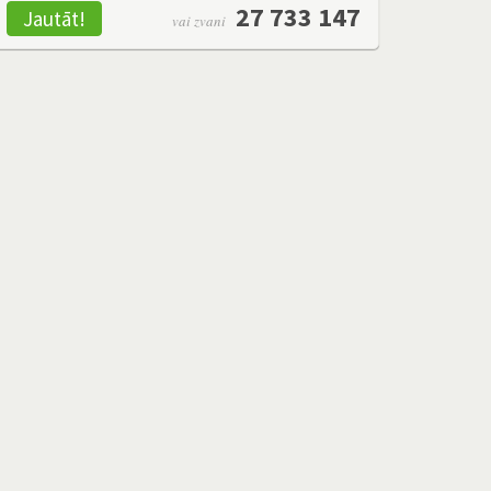
27 733 147
Jautāt!
vai zvani