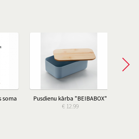
as soma
Pusdienu kārba "BEIBABOX"
Krās
€ 12.99