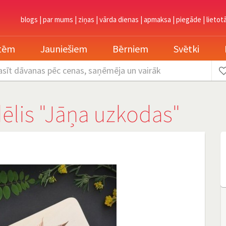
blogs
|
par mums
|
ziņas
|
vārda dienas
|
apmaksa
|
piegāde
|
lietot
etēm
Jauniešiem
Bērniem
Svētki
asīt dāvanas
pēc cenas, saņēmēja un vairāk
dēlis "Jāņa uzkodas"