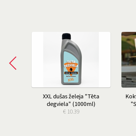
mbusa
XXL dušas želeja "Tēta
Kokv
kodas
degviela" (1000ml)
"S
€ 10.39