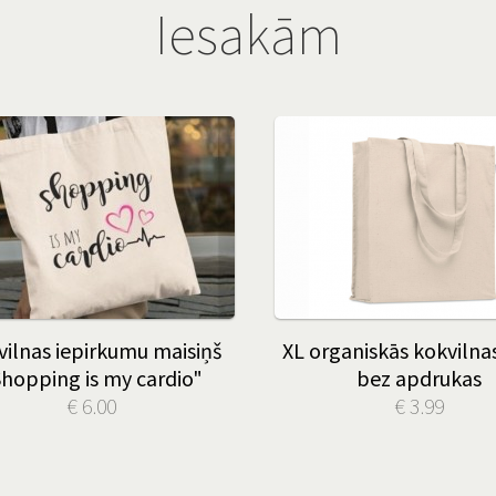
Iesakām
ilnas iepirkumu maisiņš
XL organiskās kokviln
hopping is my cardio"
bez apdrukas
€ 6.00
€ 3.99