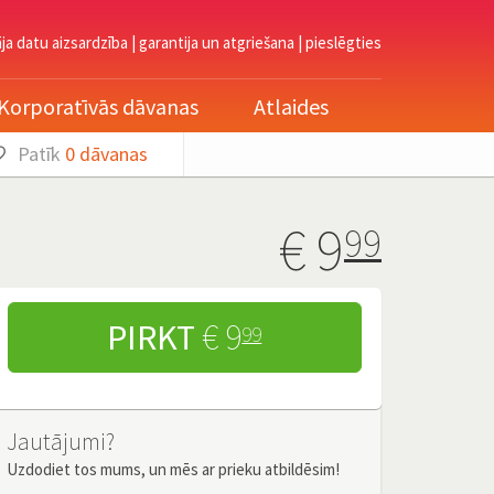
āja datu aizsardzība
|
garantija un atgriešana
|
pieslēgties
Korporatīvās dāvanas
Atlaides
Patīk
0
dāvanas
€
9
99
PIRKT
€ 9
99
Jautājumi?
Uzdodiet tos mums, un mēs ar prieku atbildēsim!