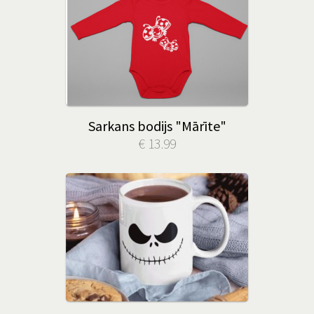
Sarkans bodijs "Mārīte"
€ 13.99