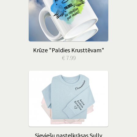
Krūze "Paldies Krusttēvam"
€ 7.99
Sieviešu pasteļkrāsas Sully