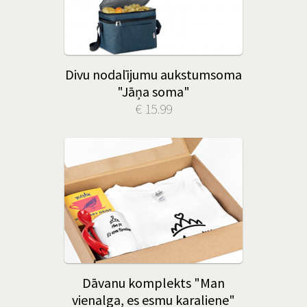
Divu nodalījumu aukstumsoma
"Jāņa soma"
€ 15.99
Dāvanu komplekts "Man
vienalga, es esmu karaliene"