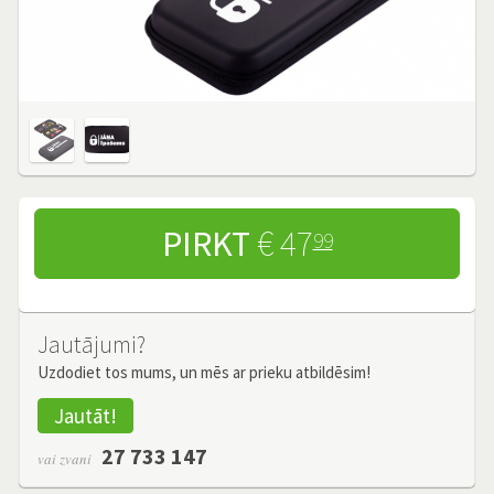
PIRKT
€ 47
99
Jautājumi?
Uzdodiet tos mums, un mēs ar prieku atbildēsim!
Jautāt!
27 733 147
vai zvani