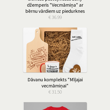
džemperis "Vecmāmiņa" ar
bērnu vārdiem uz piedurknes
€ 36.99
Dāvanu komplekts "Mīļajai
vecmāmiņai"
€ 31.50