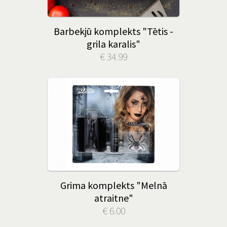
Barbekjū komplekts "Tētis -
grila karalis"
€ 34.99
Grima komplekts "Melnā
atraitne"
€ 6.00