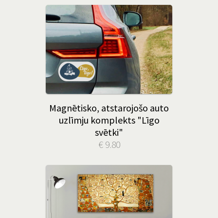
Magnētisko, atstarojošo auto
uzlīmju komplekts "Līgo
svētki"
€ 9.80