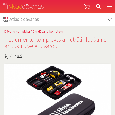
Garantija un atgriešana
Atlasīt dāvanas
Dāvanu komplekti
/
Citi dāvanu komplekti
Instrumentu komplekts ar futrāli "Īpašums"
ar Jūsu izvēlētu vārdu
€
47
99