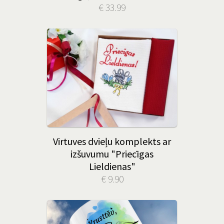
€ 33.99
Virtuves dvieļu komplekts ar
izšuvumu "Priecīgas
Lieldienas"
€ 9.90