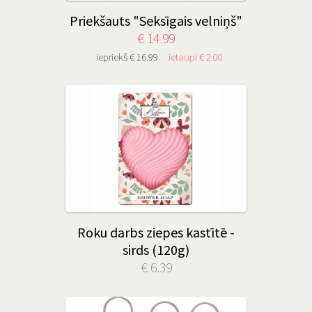
Priekšauts "Seksīgais velniņš"
€ 14.99
iepriekš € 16.99
ietaupi € 2.00
Roku darbs ziepes kastītē -
sirds (120g)
€ 6.39