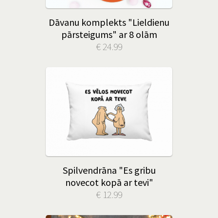
Dāvanu komplekts "Lieldienu
pārsteigums" ar 8 olām
€ 24.99
Spilvendrāna "Es gribu
novecot kopā ar tevi"
€ 12.99