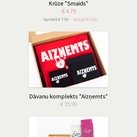
Krūze "Smaids"
€ 4.79
iepriekš € 7.99
ietaupi € 3.20
Dāvanu komplekts "Aizņemts"
€ 35.99