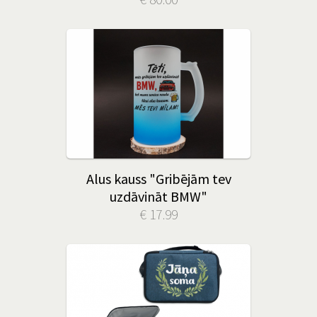
Alus kauss "Gribējām tev
uzdāvināt BMW"
€ 17.99