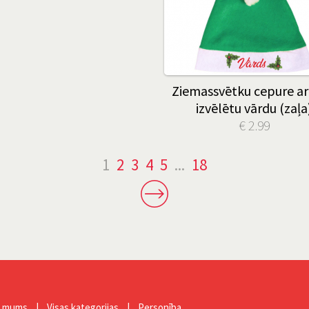
Ziemassvētku cepure ar
izvēlētu vārdu (zaļa
€ 2.99
1
2
3
4
5
...
18
r mums
|
Visas kategorijas
|
Personība