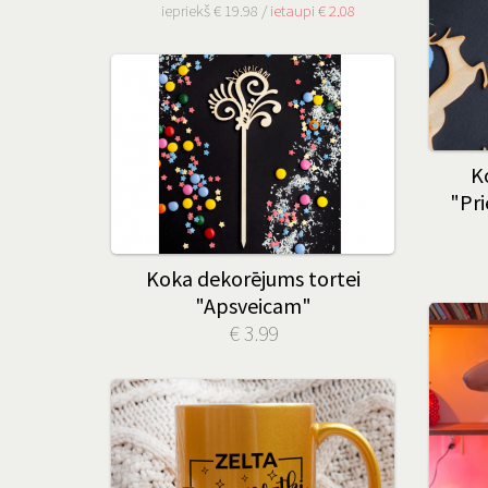
iepriekš € 19.98 /
ietaupi € 2.08
K
"Pri
Koka dekorējums tortei
"Apsveicam"
€ 3.99