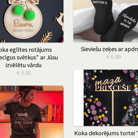
Sieviešu zeķes ar apd
oka eglītes rotājums
€ 6.99
ecīgus svētkus" ar Jūsu
izvēlētu vārdu
€ 3.30
Koka dekorējums tortei