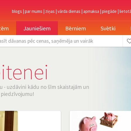
blogs
|
par mums
|
ziņas
|
vārda dienas
|
apmaksa
|
piegāde
|
lietot
etēm
Jauniešiem
Bērniem
Svētki
asīt dāvanas
pēc cenas, saņēmēja un vairāk
itenei
u - uzdāvini kādu no šīm skaistajām un
u piedzīvojumu!