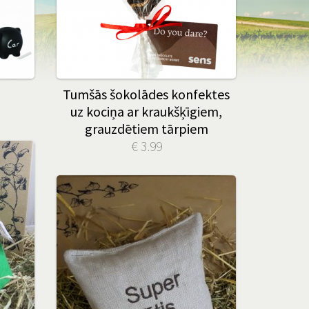
Tumšās šokolādes konfektes
uz kociņa ar kraukšķīgiem,
grauzdētiem tārpiem
€ 3.99