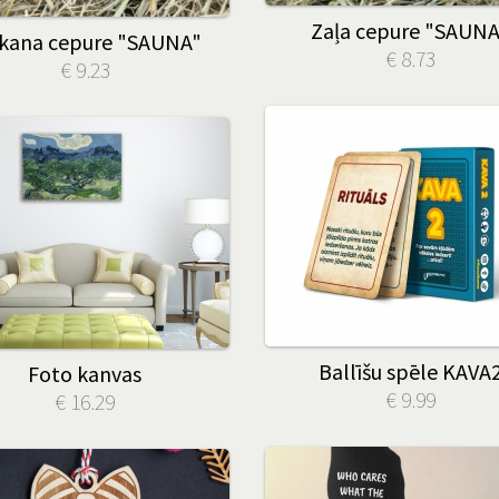
Zaļa cepure "SAUNA
kana cepure "SAUNA"
€ 8.73
€ 9.23
Ballīšu spēle KAVA
Foto kanvas
€ 9.99
€ 16.29