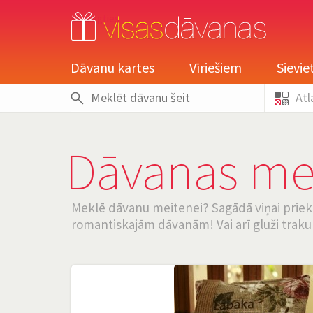
pieslēgties
Dāvanu kartes
Vīriešiem
Sievi
Atl
Dāvanas me
Meklē dāvanu meitenei? Sagādā viņai priek
romantiskajām dāvanām! Vai arī gluži trak