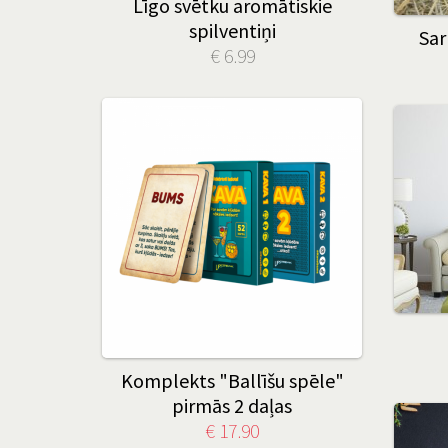
Līgo svētku aromātiskie
spilventiņi
Sar
€ 6.99
Komplekts "Ballīšu spēle"
pirmās 2 daļas
€ 17.90