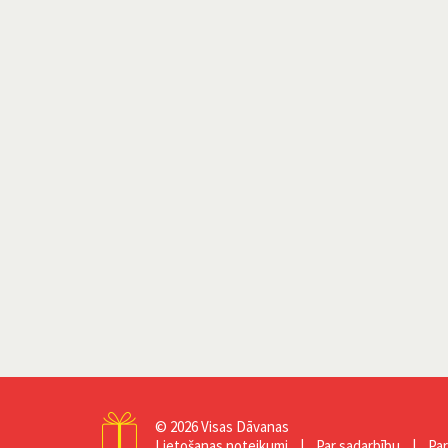
© 2026
Visas Dāvanas
Lietošanas noteikumi
|
Par sadarbību
|
Pa