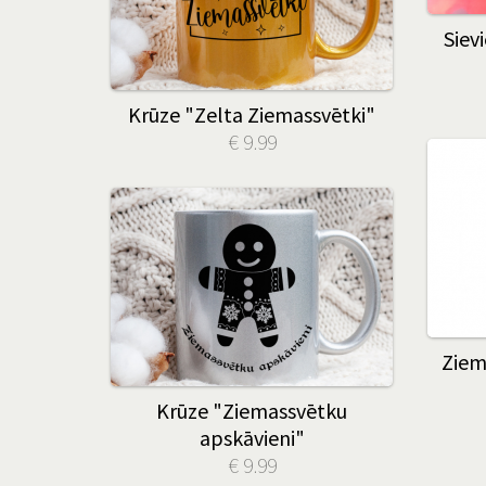
Siev
Krūze "Zelta Ziemassvētki"
€ 9.99
Ziem
Krūze "Ziemassvētku
apskāvieni"
€ 9.99