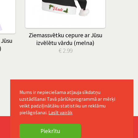
Ziemassvētku cepure ar Jūsu
 Jūsu
izvēlētu vārdu (melna)
)
€ 2.99
Mums ir nepieciešama atļauja sīkdatņu
uzstādīšanai Tavā pārlūkprogrammā ar mērķi
veikt padziļinātāku statistiku un reklāmu
pielāgošanai.
Lasīt vairāk
Piekrītu
Seko mums!