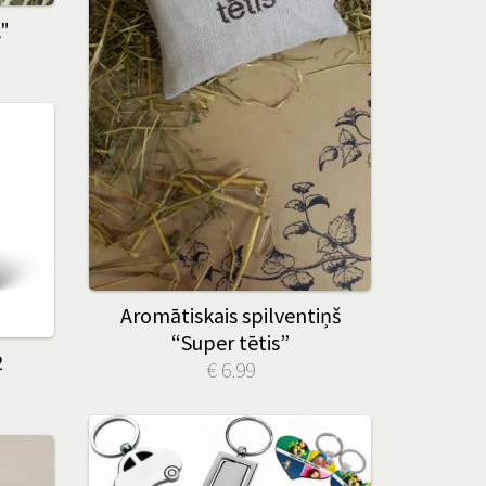
"
Aromātiskais spilventiņš
“Super tētis”
2
€ 6.99