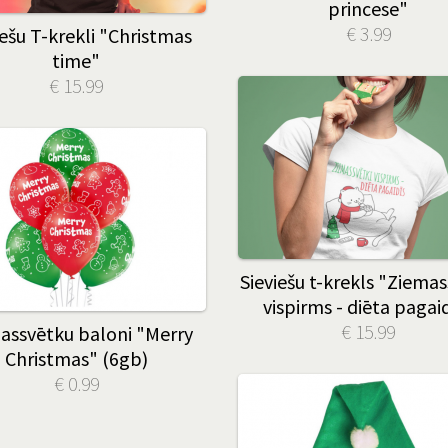
princese"
€ 3.99
iešu T-krekli "Christmas
time"
€ 15.99
Sieviešu t-krekls "Ziemas
vispirms - diēta pagai
€ 15.99
assvētku baloni "Merry
Christmas" (6gb)
€ 0.99