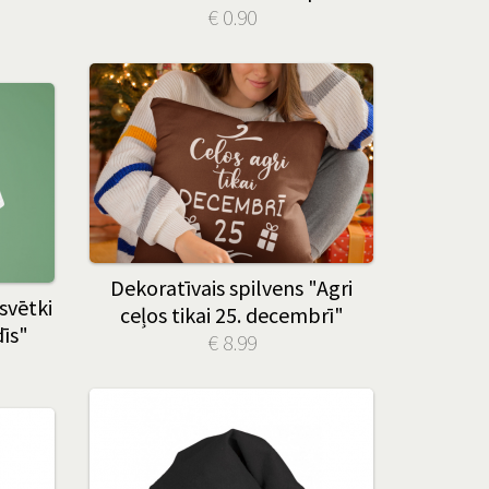
€ 0.90
Dekoratīvais spilvens "Agri
svētki
ceļos tikai 25. decembrī"
dīs"
€ 8.99