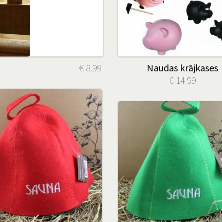
€ 8.99
Naudas krājkases
€ 14.99