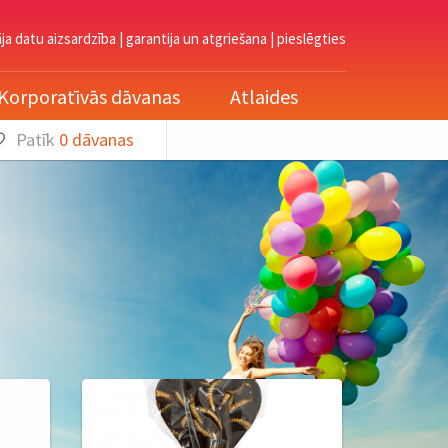
āja datu aizsardzība
|
garantija un atgriešana
|
pieslēgties
Korporatīvās dāvanas
Atlaides
Patīk
0
dāvanas