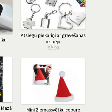
Atslēgu piekariņi ar gravēšanas
ruku
iespēju
€ 5.99
 "Mazā
Mini Ziemassvētku cepure