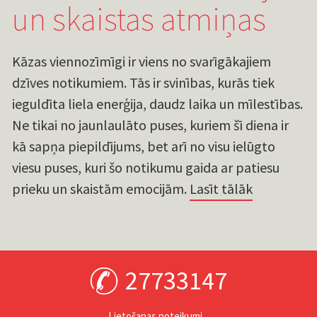
un skaistas atmiņas
Kāzas viennozīmīgi ir viens no svarīgākajiem
dzīves notikumiem. Tās ir svinības, kurās tiek
ieguldīta liela enerģija, daudz laika un mīlestības.
Ne tikai no jaunlaulāto puses, kuriem šī diena ir
kā sapņa piepildījums, bet arī no visu ielūgto
viesu puses, kuri šo notikumu gaida ar patiesu
prieku un skaistām emocijām.
Lasīt tālāk
27733147
Lietošanas noteikumi