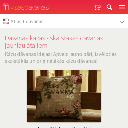
Garantija un atgriešana
Atlasīt dāvanas
Dāvanas kāzās - skaistākās dāvanas
jaunlaulātajiem
Kāzu dāvanas idejas! Apveic jauno pāri, izvēloties
skaistākās un oriģinālākās kāzu dāvanas!