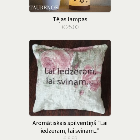
Tējas lampas
€ 25.00
Aromātiskais spilventiņš "Lai
iedzeram, lai svinam..."
€ 6.99