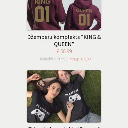
Džemperu komplekts "KING &
QUEEN"
€ 56.99
iepriekš € 61.99 /
ietaupi € 5.00