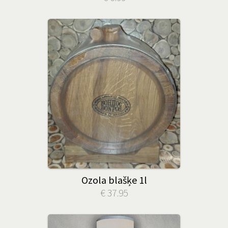
Ozola blašķe 1l
€ 37.95