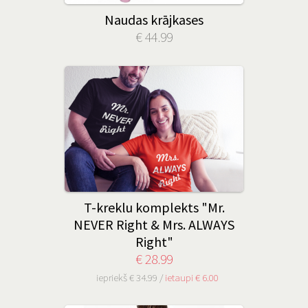
Naudas krājkases
€ 44.99
T-kreklu komplekts "Mr.
NEVER Right & Mrs. ALWAYS
Right"
€ 28.99
iepriekš € 34.99 /
ietaupi € 6.00