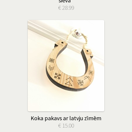
sieva"
€ 28.99
Koka pakavs ar latvju zīmēm
€ 15.00