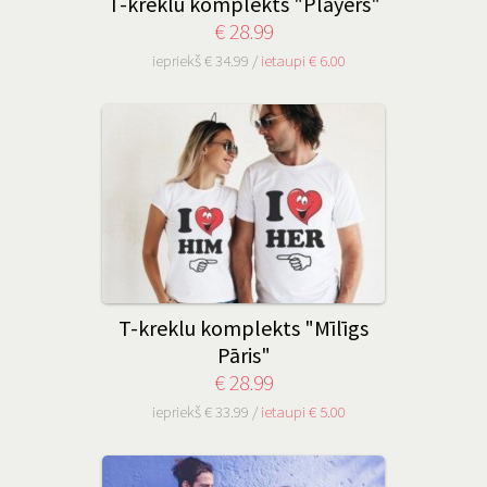
T-kreklu komplekts "Players"
€ 28.99
iepriekš € 34.99 /
ietaupi € 6.00
T-kreklu komplekts "Mīlīgs
Pāris"
€ 28.99
iepriekš € 33.99 /
ietaupi € 5.00