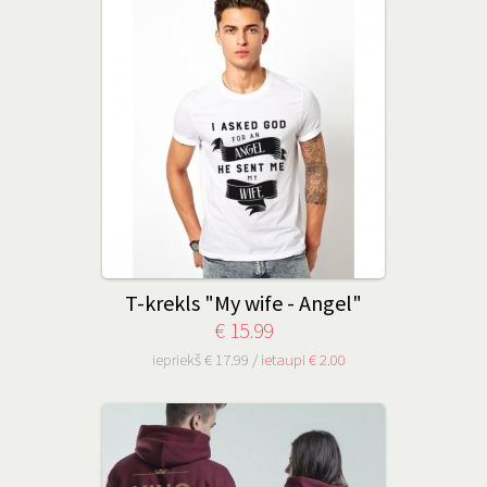
T-krekls "My wife - Angel"
€ 15.99
iepriekš € 17.99 /
ietaupi € 2.00