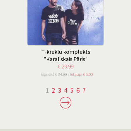
T-kreklu komplekts
"Karaliskais Pāris"
€ 29.99
iepriekš € 34.99 /
ietaupi € 5.00
1
2
3
4
5
6
7