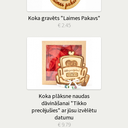
Koka gravēts "Laimes Pakavs"
€ 2.45
Koka plāksne naudas
dāvināšanai "Tikko
precējušies" ar jūsu izvēlētu
datumu
€ 9.79