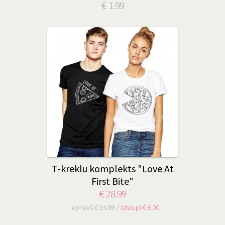
€ 1.99
T-kreklu komplekts "Love At
First Bite"
€ 28.99
iepriekš € 34.99 /
ietaupi € 6.00