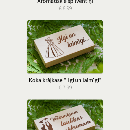
Aromātiskie spilventiņi
€ 8.99
Koka krājkase "Ilgi un laimīgi"
€ 7.99