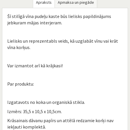
Apraksts
Apmaksa un piegāde
Šī stilīgā vīna pudeļu kaste būs lielisks papildinājums
jebkuram mājas interjeram.
Lielisks un reprezentabls veids, kā uzglabāt vīnu vai krāt
vīna korķus.
Var izmantot arī kā krājkasi!
Par produktu:
Izgatavots no koka un organiskā stikla.
Izmērs: 35,5 x 10,5 x 10,5cm.
Krāsainais dāvanu papīrs un attēlā redzamie korķi nav
iekļauti komplektā.