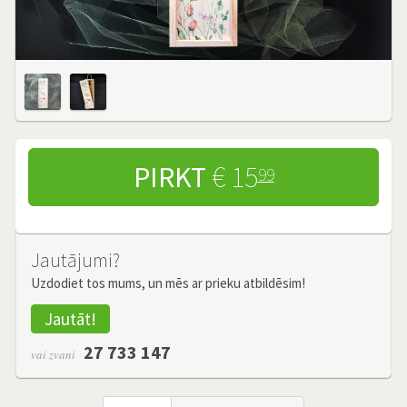
PIRKT
€ 15
99
Jautājumi?
Uzdodiet tos mums, un mēs ar prieku atbildēsim!
Jautāt!
27 733 147
vai zvani