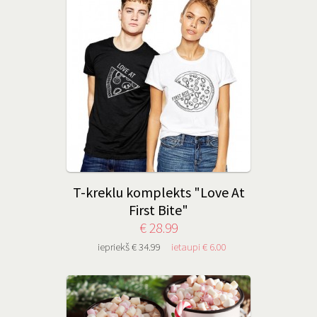
T-kreklu komplekts "Love At
First Bite"
€ 28.99
iepriekš € 34.99
ietaupi € 6.00