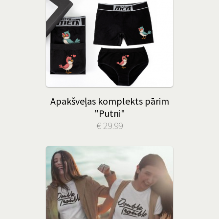
Apakšveļas komplekts pārim
"Putni"
€ 29.99