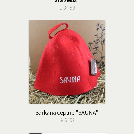
€ 34.99
Sarkana cepure "SAUNA"
€ 9.23