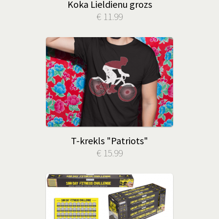
Koka Lieldienu grozs
€ 11.99
T-krekls "Patriots"
€ 15.99