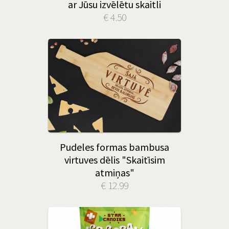
ar Jūsu izvēlētu skaitli
€ 4.50
Pudeles formas bambusa
virtuves dēlis "Skaitīsim
atmiņas"
€ 12.99