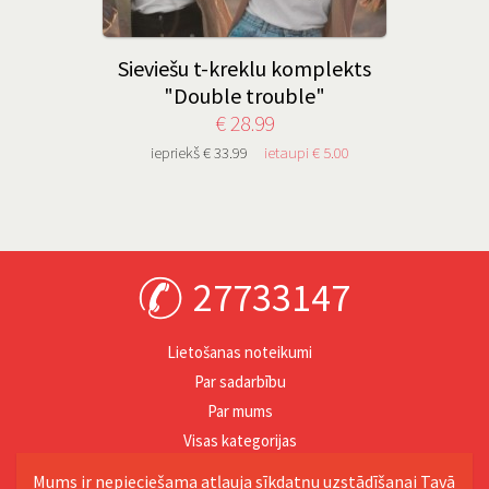
Sieviešu t-kreklu komplekts
"Double trouble"
€ 28.99
iepriekš € 33.99
ietaupi € 5.00
27733147
Lietošanas noteikumi
Par sadarbību
Par mums
Visas kategorijas
Personība
Mums ir nepieciešama atļauja sīkdatņu uzstādīšanai Tavā