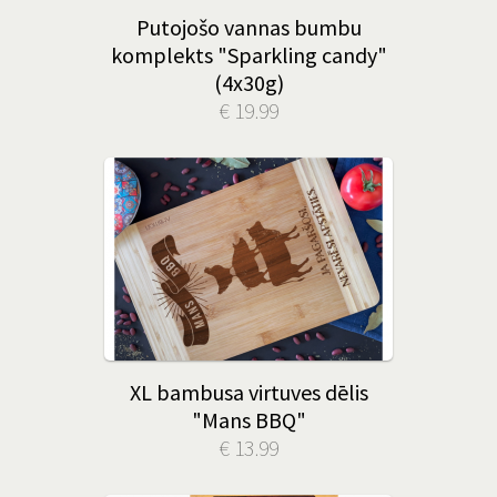
Putojošo vannas bumbu
komplekts "Sparkling candy"
(4x30g)
€ 19.99
XL bambusa virtuves dēlis
"Mans BBQ"
€ 13.99