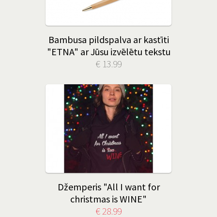
Bambusa pildspalva ar kastīti
"ETNA" ar Jūsu izvēlētu tekstu
€ 13.99
Džemperis "All I want for
christmas is WINE"
€ 28.99