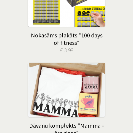
Nokasāms plakāts "100 days
of fitness"
€ 3.99
Dāvanu komplekts "Mamma -
āra zieds"