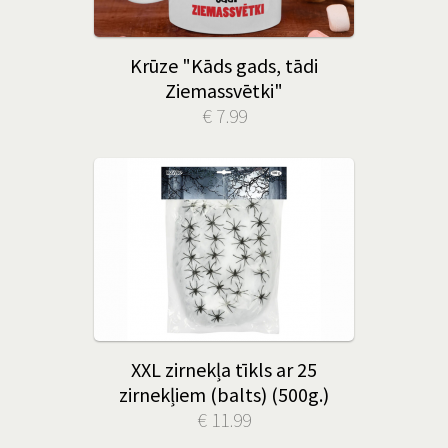
Krūze "Kāds gads, tādi
Ziemassvētki"
€ 7.99
XXL zirnekļa tīkls ar 25
zirnekļiem (balts) (500g.)
€ 11.99