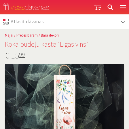
Garantija un atgriešana
Atlasīt dāvanas
Mājai
/
Preces bāram
/
Bāra dekori
Koka pudeļu kaste "Līgas vīns"
€
15
99