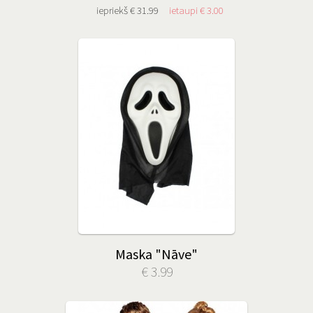
iepriekš € 31.99
ietaupi € 3.00
Maska "Nāve"
€ 3.99