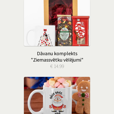
Dāvanu komplekts
"Ziemassvētku vēlējumi"
€ 14.99