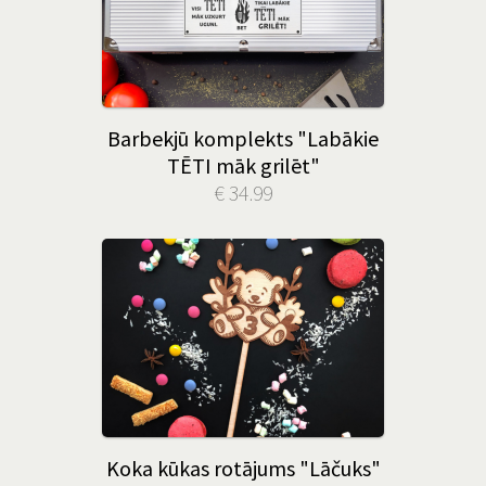
Barbekjū komplekts "Labākie
TĒTI māk grilēt"
€ 34.99
Koka kūkas rotājums "Lāčuks"