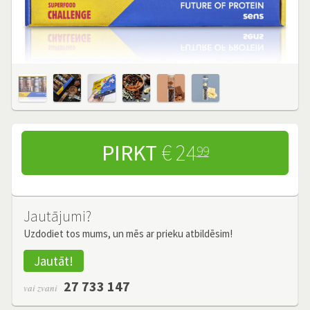
PIRKT
€ 24
99
Jautājumi?
Uzdodiet tos mums, un mēs ar prieku atbildēsim!
Jautāt!
27 733 147
vai zvani