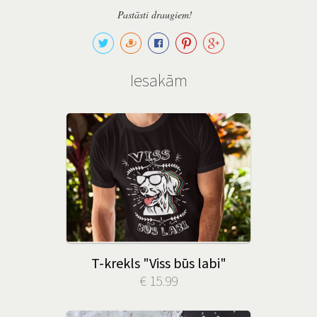
Pastāsti draugiem!
Iesakām
T-krekls "Viss būs labi"
€ 15.99