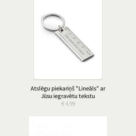
Atslēgu piekariņš "Lineāls" ar
Jūsu iegravētu tekstu
€ 4.99