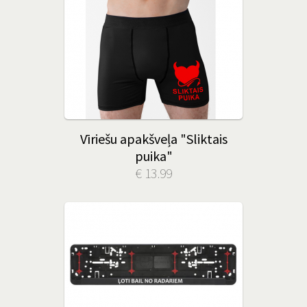
Vīriešu apakšveļa "Sliktais
puika"
€ 13.99