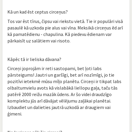
Kā un kad ēst ceptus circeņus?
Tos var ēst tīrus, čipsu vai riekstu vietā. Tie ir populāri visā
pasaulē kā uzkoda pie alus vai vīna. Meksikā circeņus ēd arī
kā pamatēdienu - chapulina. Kā piedevu ēdienam var
pārkaisīt uz salātiem vai risoto.
Kāpēc tā ir lieliska dāvana?
Circeņi joprojām ir reti sastopami, bet ļoti labs
pārsteigums! Jautri un garšīgi, bet arī nozīmīgi, jo tie
pozitīvi ietekmē mūsu mīļo planētu. Circeņi ir tikpat labs
olbaltumvielu avots kā vislabākā liellopu gaļa, taču tās
patērē 2000 reižu mazāk ūdens. Ar šo videi draudzīgo
komplektu jūs arī dāvājat vēlējumu zaļākai planētai.
Izbaudiet un dalieties jautrā uzkodā ar draugiem vai
ģimeni.