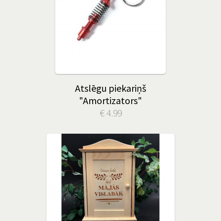
Atslēgu piekariņš
"Amortizators"
€ 4.99