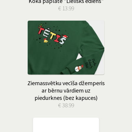
Koka paplāte "Lielisks ēdiens"
€ 13.99
Ziemassvētku vecīša džemperis
ar bērnu vārdiem uz
piedurknes (bez kapuces)
€ 38.99