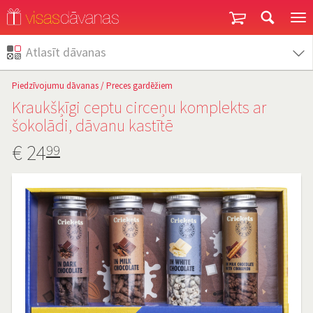
Garantija un atgriešana
Atlasīt dāvanas
Piedzīvojumu dāvanas
/
Preces gardēžiem
Kraukšķīgi ceptu circeņu komplekts ar
šokolādi, dāvanu kastītē
€
24
99