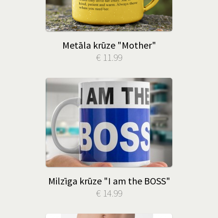
Metāla krūze "Mother"
€ 11.99
Milzīga krūze "I am the BOSS"
€ 14.99