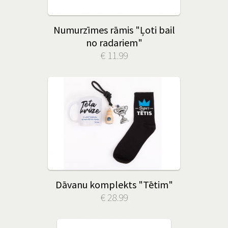
Numurzīmes rāmis "Ļoti bail
no radariem"
€ 11.99
Dāvanu komplekts "Tētim"
€ 28.99