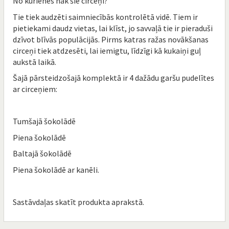
No kurienes nāk šie circeņi?
Tie tiek audzēti saimniecībās kontrolētā vidē. Tiem ir
pietiekami daudz vietas, lai klīst, jo savvaļā tie ir pieraduši
dzīvot blīvās populācijās. Pirms katras ražas novākšanas
circeņi tiek atdzesēti, lai iemigtu, līdzīgi kā kukaiņi guļ
aukstā laikā.
Šajā pārsteidzošajā komplektā ir 4 dažādu garšu pudelītes
ar circeņiem:
Tumšajā šokolādē
Piena šokolādē
Baltajā šokolādē
Piena šokolādē ar kanēli.
Sastāvdaļas skatīt produkta aprakstā.