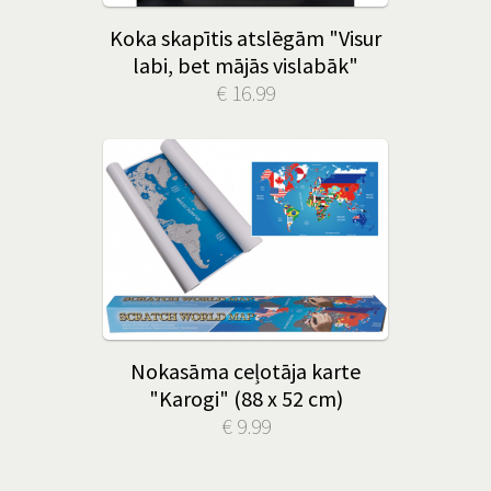
Koka skapītis atslēgām "Visur
labi, bet mājās vislabāk"
€ 16.99
Nokasāma ceļotāja karte
"Karogi" (88 x 52 cm)
€ 9.99