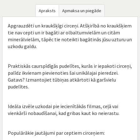
Apraksts
Apmaksa un piegāde
Apgrauzdēti un kraukšķīgi circeņi. Atšķirībā no kraukšķiem
tie nav cepti un ir bagāti ar olbaltumvielām un citām
minerālvielām, tāpēc tie noteikti bagātinās jūsu uzturu un
uzkodu galdu.
Praktiskās caurspīdīgās pudelītes, kurās ir iepakoti circeņi,
palīdz ikvienam pievienoties šai unikālajai pieredzei.
Gatavs? Izmantojiet tūbiņas atkārtoti kā garšvielu
pudelītes.
Ideāla izvēle uzkodai pie iecienītākās filmas, ceļā vai
vienkārši nobaudīšanai, kad gribas kaut ko neierastu.
Populārākie jautājumi par ceptiem circeņiem: