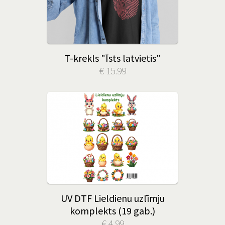
T-krekls "Īsts latvietis"
€ 15.99
UV DTF Lieldienu uzlīmju
komplekts (19 gab.)
€ 4.99