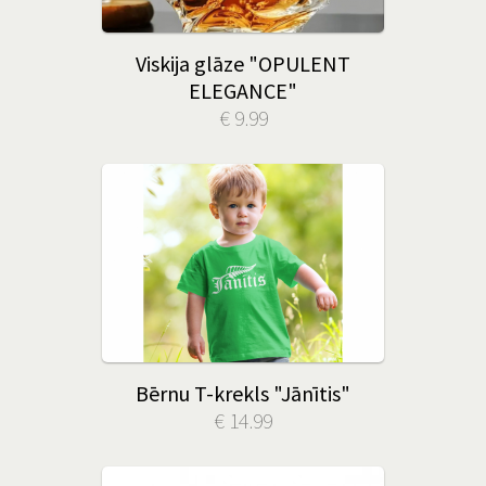
Viskija glāze "OPULENT
ELEGANCE"
€ 9.99
Bērnu T-krekls "Jānītis"
€ 14.99