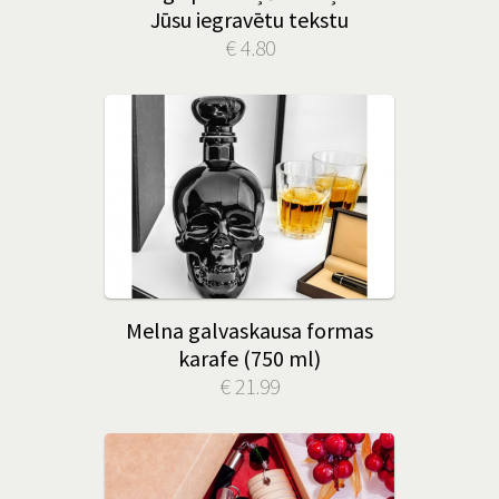
Jūsu iegravētu tekstu
€ 4.80
Melna galvaskausa formas
karafe (750 ml)
€ 21.99