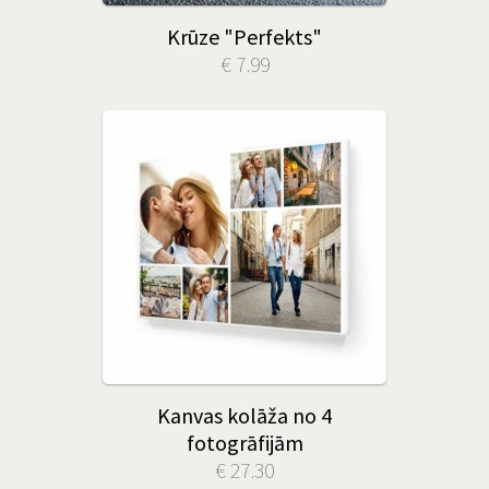
Krūze "Perfekts"
€ 7.99
Kanvas kolāža no 4
fotogrāfijām
€ 27.30