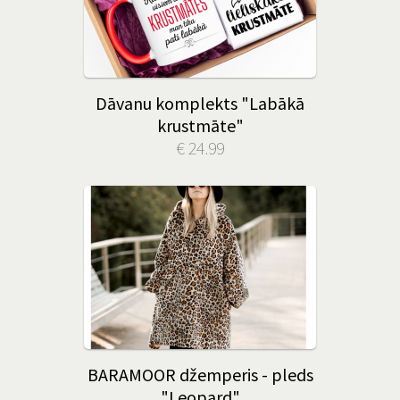
Dāvanu komplekts "Labākā
krustmāte"
€ 24.99
BARAMOOR džemperis - pleds
"Leopard"