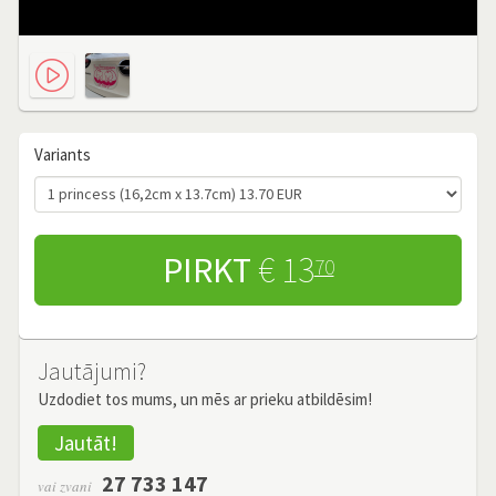
Variants
PIRKT
€ 13
70
Jautājumi?
Uzdodiet tos mums, un mēs ar prieku atbildēsim!
Jautāt!
27 733 147
vai zvani