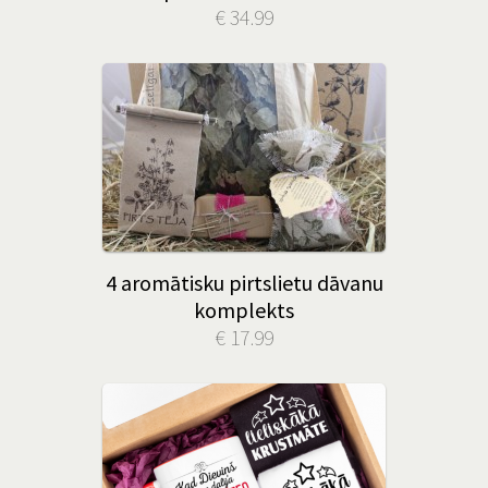
€ 34.99
4 aromātisku pirtslietu dāvanu
komplekts
€ 17.99