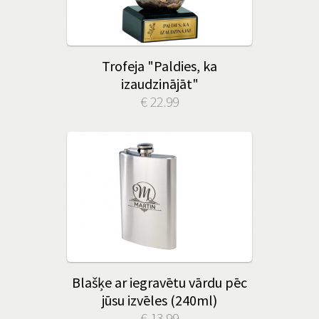
Trofeja "Paldies, ka
izaudzinājāt"
€ 22.99
Blašķe ar iegravētu vārdu pēc
jūsu izvēles (240ml)
€ 13.99