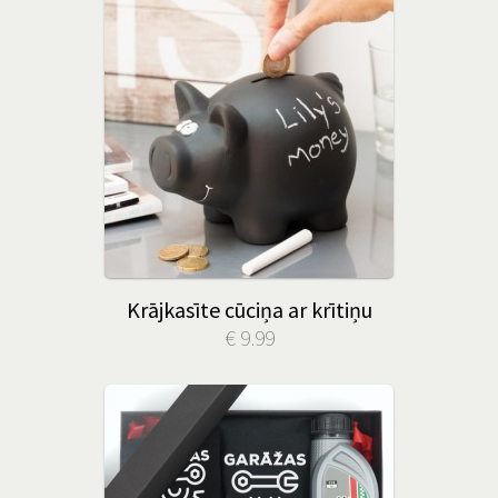
Krājkasīte cūciņa ar krītiņu
€ 9.99