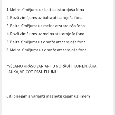
1. Melns zīmējums uz balta atstarojoša fona
2. Rozā zīmējums uz balta atstarojoša fona
3. Balts zīmējums uz melna atstarojoša fona
4. Rozā zīmējums uz melna atstarojoša fona
5. Balts zīmējums uz oranža atstarojoša fona
6. Melns zīmējums uz oranža atstarojoša fona
*VĒLAMO KRĀSU VARIANTU NORĀDĪT KOMENTĀRA
LAUKĀ, VEICOT PASŪTĪJUMU
Citi pieejamie varianti magnētiskajām uzlīmēm: