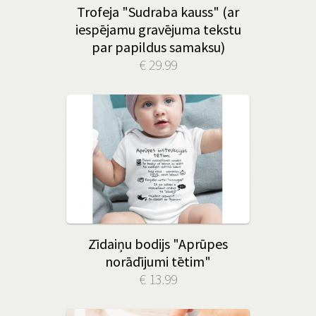
Trofeja "Sudraba kauss" (ar
iespējamu gravējuma tekstu
par papildus samaksu)
€ 29.99
Zīdaiņu bodijs "Aprūpes
norādījumi tētim"
€ 13.99