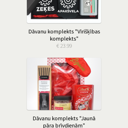
Dāvanu komplekts "Vīrišķības
komplekts"
€ 23.99
Dāvanu komplekts "Jaunā
pāra brīvdienām"