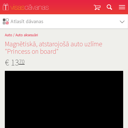
Garantija un atgriešana
Atlasīt dāvanas
Auto
/
Auto aksesuāri
Magnētiskā, atstarojošā auto uzlīme
"Princess on board"
€
13
70