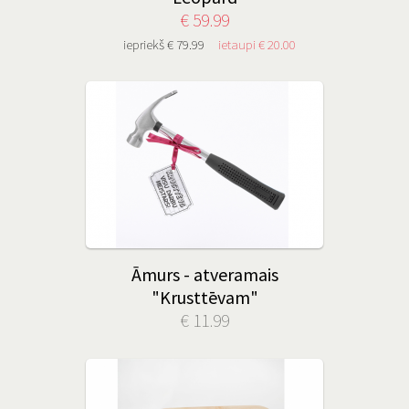
€ 59.99
iepriekš € 79.99
ietaupi € 20.00
Āmurs - atveramais
"Krusttēvam"
€ 11.99