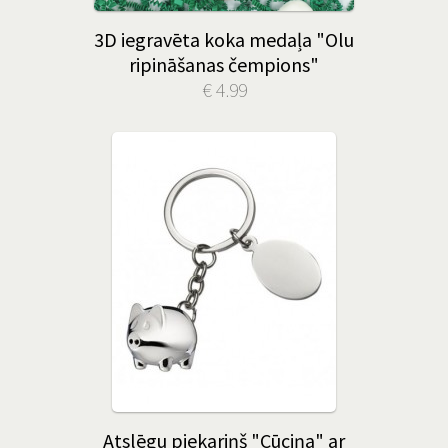
3D iegravēta koka medaļa "Olu
ripināšanas čempions"
€ 4.99
Atslēgu piekariņš "Cūciņa" ar