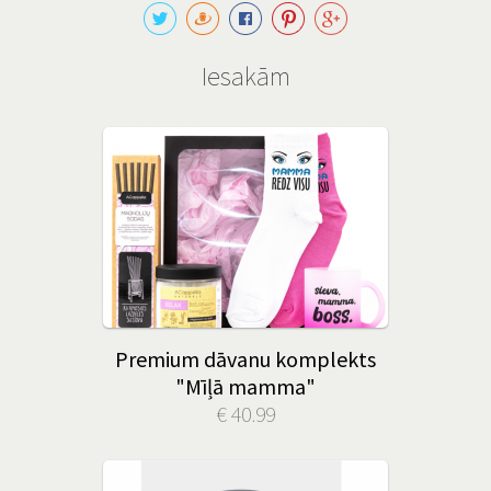
Iesakām
Premium dāvanu komplekts
"Mīļā mamma"
€ 40.99