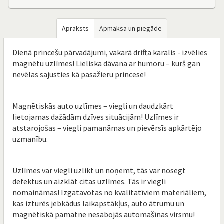
Apraksts
Apmaksa un piegāde
Dienā princešu pārvadājumi, vakarā drifta karalis - izvēlies
magnētu uzlīmes! Lieliska dāvana ar humoru – kurš gan
nevēlas sajusties kā pasažieru princese!
Magnētiskās auto uzlīmes – viegli un daudzkārt
lietojamas dažādām dzīves situācijām! Uzlīmes ir
atstarojošas – viegli pamanāmas un pievērsīs apkārtējo
uzmanību.
Uzlīmes var viegli uzlikt un noņemt, tās var nosegt
defektus un aizklāt citas uzlīmes. Tās ir viegli
nomaināmas! Izgatavotas no kvalitatīviem materiāliem,
kas izturēs jebkādus laikapstākļus, auto ātrumu un
magnētiskā pamatne nesabojās automašīnas virsmu!