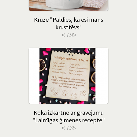
Krūze "Paldies, ka esi mans
krusttēvs"
€ 7.99
Koka izkārtne ar gravējumu
"Laimīgas ģimenes recepte"
€ 7.35