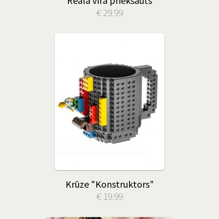
Reāla vīra priekšauts
€ 29.99
Krūze "Konstruktors"
€ 19.99