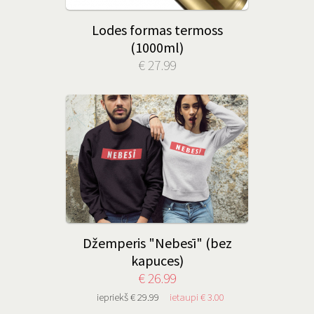
Lodes formas termoss
(1000ml)
€ 27.99
Džemperis "Nebesī" (bez
kapuces)
€ 26.99
iepriekš € 29.99
ietaupi € 3.00