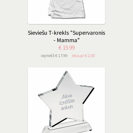
Sieviešu T-krekls "Supervaronis
- Mamma"
€ 15.99
iepriekš € 17.99
ietaupi € 2.00