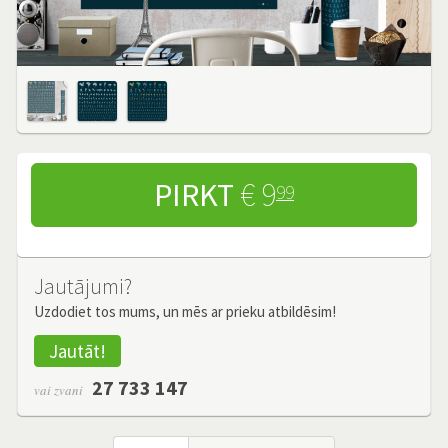
PIRKT
€ 9
99
Jautājumi?
Uzdodiet tos mums, un mēs ar prieku atbildēsim!
Jautāt!
27 733 147
vai zvani