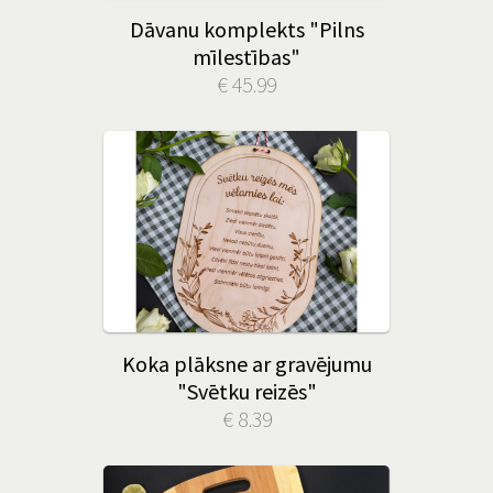
Dāvanu komplekts "Pilns
mīlestības"
€ 45.99
Koka plāksne ar gravējumu
"Svētku reizēs"
€ 8.39