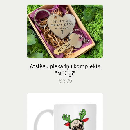
Atslēgu piekariņu komplekts
"Mūžīgi"
€ 6.99