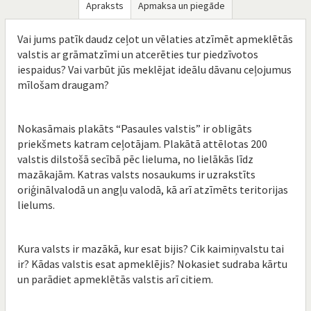
Apraksts
Apmaksa un piegāde
Vai jums patīk daudz ceļot un vēlaties atzīmēt apmeklētās
valstis ar grāmatzīmi un atcerēties tur piedzīvotos
iespaidus? Vai varbūt jūs meklējat ideālu dāvanu ceļojumus
mīlošam draugam?
Nokasāmais plakāts “Pasaules valstis” ir obligāts
priekšmets katram ceļotājam. Plakātā attēlotas 200
valstis dilstošā secībā pēc lieluma, no lielākās līdz
mazākajām. Katras valsts nosaukums ir uzrakstīts
oriģinālvalodā un angļu valodā, kā arī atzīmēts teritorijas
lielums.
Kura valsts ir mazākā, kur esat bijis? Cik kaimiņvalstu tai
ir? Kādas valstis esat apmeklējis? Nokasiet sudraba kārtu
un parādiet apmeklētās valstis arī citiem.