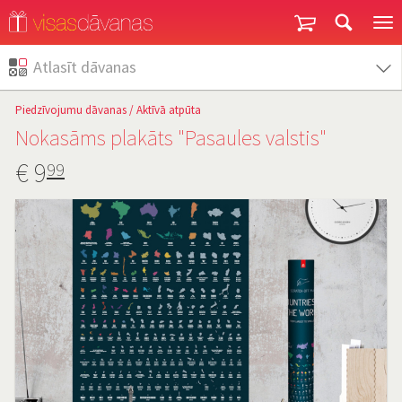
Garantija un atgriešana
Atlasīt dāvanas
Piedzīvojumu dāvanas
/
Aktīvā atpūta
Nokasāms plakāts "Pasaules valstis"
€
9
99