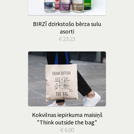
BIRZĪ dzirkstošo bērza sulu
asorti
€ 23.23
Kokvilnas iepirkuma maisiņš
"Think outside the bag"
€ 6.00