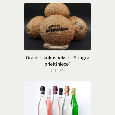
Gravēts kokosrieksts "Stingra
priekšniece"
€ 11.99