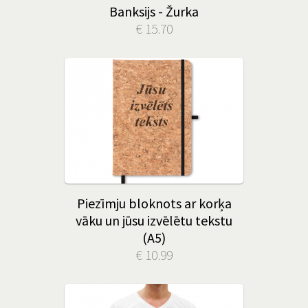
Banksijs - Žurka
€ 15.70
Piezīmju bloknots ar korķa
vāku un jūsu izvēlētu tekstu
(A5)
€ 10.99