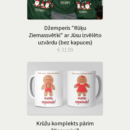
Džemperis "Rūķu
Ziemassvētki" ar Jūsu izvēlēto
uzvārdu (bez kapuces)
€ 31.99
Krūžu komplekts pārim