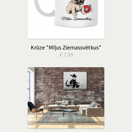
Krūze "Mīļus Ziemassvētkus"
€ 7.99