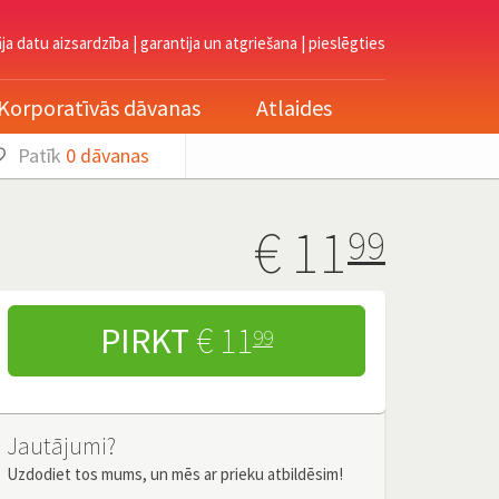
āja datu aizsardzība
|
garantija un atgriešana
|
pieslēgties
Korporatīvās dāvanas
Atlaides
Patīk
0
dāvanas
€
11
99
PIRKT
€ 11
99
Jautājumi?
Uzdodiet tos mums, un mēs ar prieku atbildēsim!