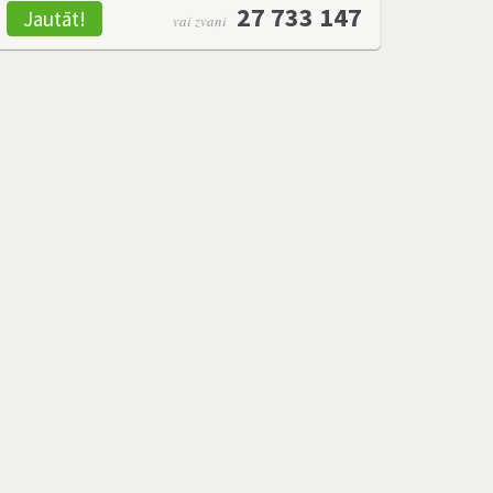
27 733 147
Jautāt!
vai zvani