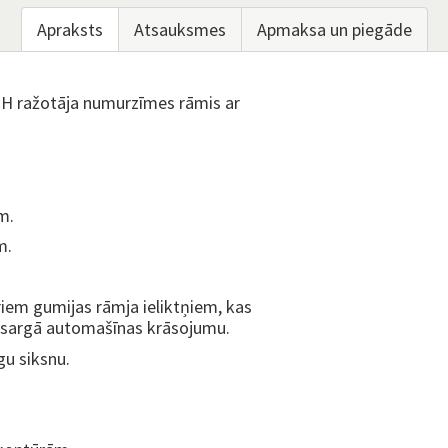
Apraksts
Atsauksmes
Apmaksa un piegāde
RTH ražotāja numurzīmes rāmis ar
m.
m.
triem gumijas rāmja ieliktņiem, kas
aizsargā automašīnas krāsojumu.
gu siksnu.