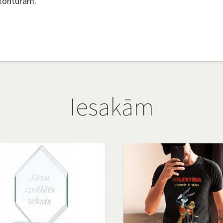
kontūrām.
Iesakām