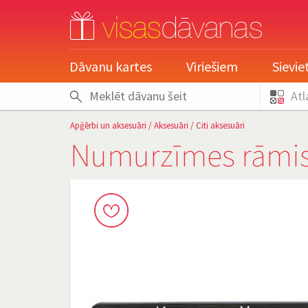
pieslēgties
Dāvanu kartes
Vīriešiem
Sievi
Atl
Apģērbi un aksesuāri
/
Aksesuāri
/
Citi aksesuāri
Numurzīmes rāmis 