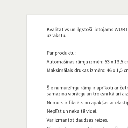
Kvalitatīvs un ilgstoši lietojams WU
uzrakstu.
Par produktu:
Automašīnas rāmja izmēri: 53 x 13,5 c
Maksimālais drukas izmērs: 46 x 1,5 c
Šie numurzīmju rāmji ir aprīkoti ar če
samazina vibrāciju un troksni kā arī 
Numurs ir fiksēts no apakšas ar elastī
Neplīst un nekaitē videi.
Var izmantot daudzas reizes.