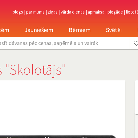
blogs
|
par mums
|
ziņas
|
vārda dienas
|
apmaksa
|
piegāde
|
lietot
etēm
Jauniešiem
Bērniem
Svētki
asīt dāvanas
pēc cenas, saņēmēja un vairāk
"Skolotājs"