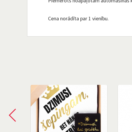
Piemērots noapaļotām automašīnas 
Cena norādīta par 1 vienību.