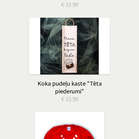
€ 33.99
Koka pudeļu kaste "Tēta
piederumi"
€ 15.99