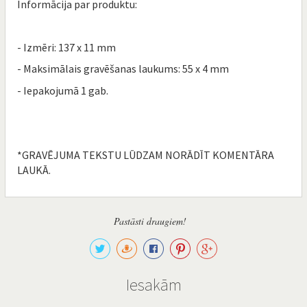
Informācija par produktu:
- Izmēri: 137 x 11 mm
- Maksimālais gravēšanas laukums: 55 x 4 mm
- Iepakojumā 1 gab.
*GRAVĒJUMA TEKSTU LŪDZAM NORĀDĪT KOMENTĀRA
LAUKĀ.
Pastāsti draugiem!
Iesakām