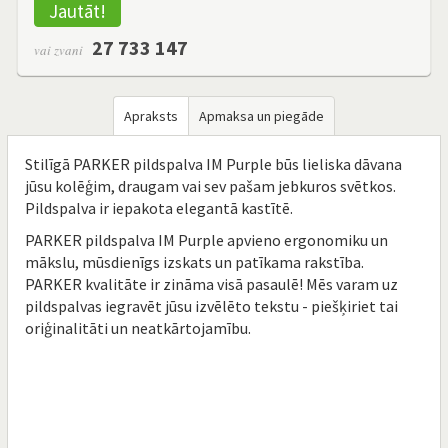
Jautāt!
27 733 147
vai zvani
Apraksts
Apmaksa un piegāde
Stilīgā PARKER pildspalva IM Purple būs lieliska dāvana
jūsu kolēģim, draugam vai sev pašam jebkuros svētkos.
Pildspalva ir iepakota elegantā kastītē.
PARKER pildspalva IM Purple apvieno ergonomiku un
mākslu, mūsdienīgs izskats un patīkama rakstība.
PARKER kvalitāte ir zināma visā pasaulē! Mēs varam uz
pildspalvas iegravēt jūsu izvēlēto tekstu - piešķiriet tai
oriģinalitāti un neatkārtojamību.