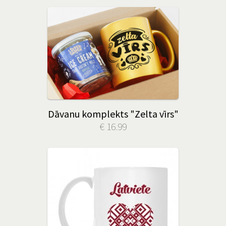
Dāvanu komplekts "Zelta vīrs"
€ 16.99