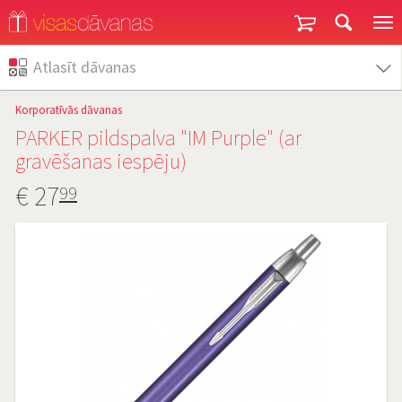
Garantija un atgriešana
Atlasīt dāvanas
Korporatīvās dāvanas
PARKER pildspalva "IM Purple" (ar
gravēšanas iespēju)
€
27
99