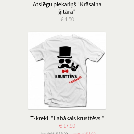
Atslēgu piekariņš "Krāsaina
ģitāra"
€ 4.50
T-krekli "Labākais krusttēvs "
€ 17.99
iepriekš € 18.99
ietaupi € 1.00