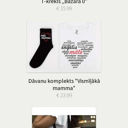
T-krekls „Bazara 0”
€ 15.99
Dāvanu komplekts "Vismīļākā
mamma"
€ 23.99