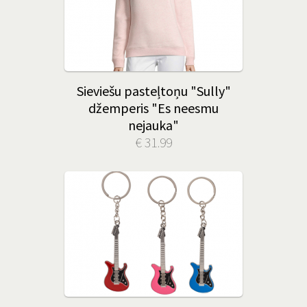
Sieviešu pasteļtoņu "Sully"
džemperis "Es neesmu
nejauka"
€ 31.99