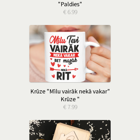
"Paldies"
€ 6.99
Krūze "Mīlu vairāk nekā vakar"
Krūze "
€ 7.99