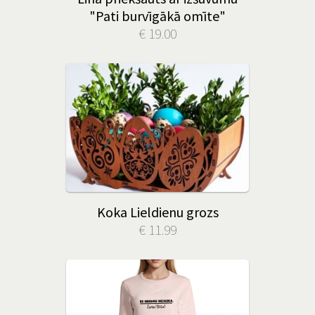
"Pati burvīgākā omīte"
€ 19.00
Koka Lieldienu grozs
€ 11.99