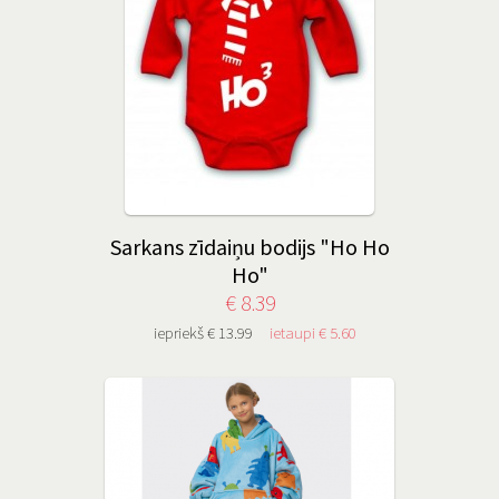
Sarkans zīdaiņu bodijs "Ho Ho
Ho"
€ 8.39
iepriekš € 13.99
ietaupi € 5.60