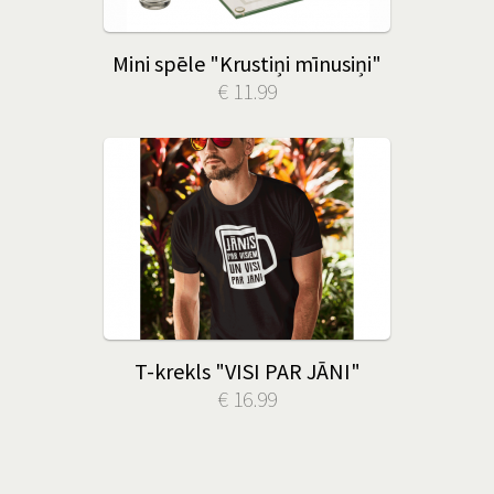
Mini spēle "Krustiņi mīnusiņi"
€ 11.99
T-krekls "VISI PAR JĀNI"
€ 16.99