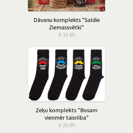
Dāvanu komplekts "Saldie
Ziemassvētki"
€ 34.99
Zeķu komplekts "Bosam
vienmēr taisnība"
€ 26.99