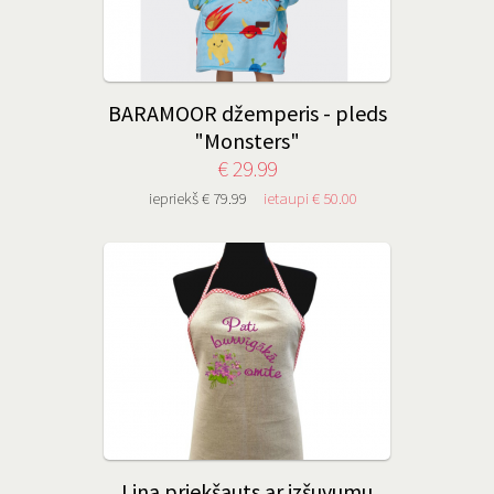
BARAMOOR džemperis - pleds
"Monsters"
€ 29.99
iepriekš € 79.99
ietaupi € 50.00
Lina priekšauts ar izšuvumu