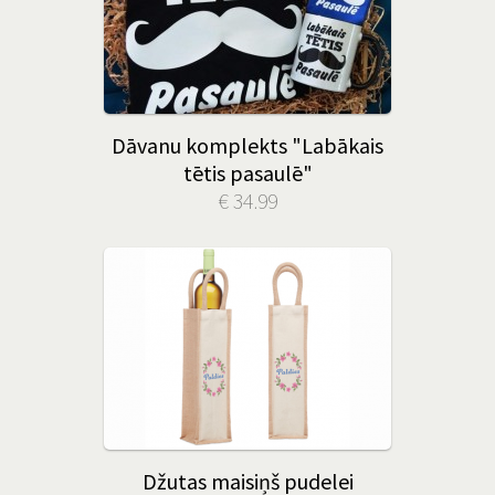
Dāvanu komplekts "Labākais
tētis pasaulē"
€ 34.99
Džutas maisiņš pudelei