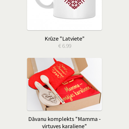
Krūze "Latviete"
€ 6.99
Dāvanu komplekts "Mamma -
virtuves karaliene"