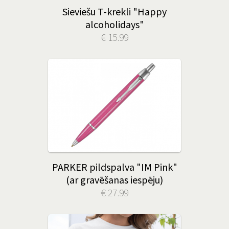
Sieviešu T-krekli "Happy
alcoholidays"
€ 15.99
PARKER pildspalva "IM Pink"
(ar gravēšanas iespēju)
€ 27.99