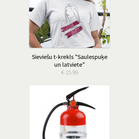
Sieviešu t-krekls "Saulespuķe
un latviete"
€ 15.99