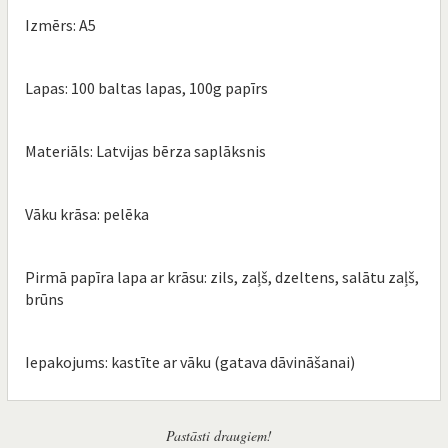
Izmērs: A5
Lapas: 100 baltas lapas, 100g papīrs
Materiāls: Latvijas bērza saplāksnis
Vāku krāsa: pelēka
Pirmā papīra lapa ar krāsu: zils, zaļš, dzeltens, salātu zaļš,
brūns
Iepakojums: kastīte ar vāku (gatava dāvināšanai)
Pastāsti draugiem!