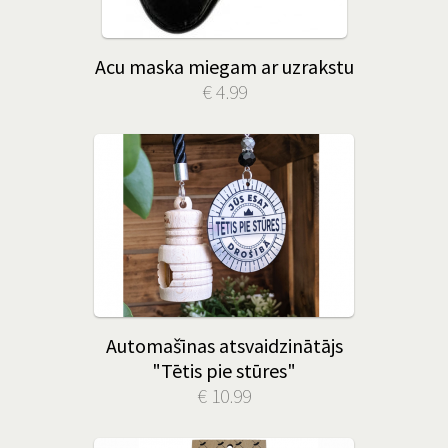
Acu maska miegam ar uzrakstu
€ 4.99
Automašīnas atsvaidzinātājs
"Tētis pie stūres"
€ 10.99