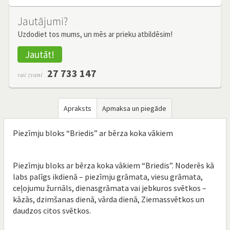
Jautājumi?
Uzdodiet tos mums, un mēs ar prieku atbildēsim!
Jautāt!
27 733 147
vai zvani
Apraksts
Apmaksa un piegāde
Piezīmju bloks “Briedis” ar bērza koka vākiem
Piezīmju bloks ar bērza koka vākiem “Briedis”. Noderēs kā
labs palīgs ikdienā – piezīmju grāmata, viesu grāmata,
ceļojumu žurnāls, dienasgrāmata vai jebkuros svētkos –
kāzās, dzimšanas dienā, vārda dienā, Ziemassvētkos un
daudzos citos svētkos.