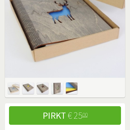
PIRKT
€ 25
00