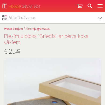
Garantija un atgriešana
Atlasīt dāvanas
Preces birojam
/
Piezīmju grāmatas
Piezīmju bloks "Briedis" ar bērza koka
vākiem
€
25
00