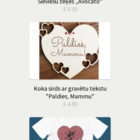
Sieviešu zeķes „Avocato“
€ 6.99
Koka sirds ar gravētu tekstu
"Paldies, Mammu"
€ 4.89