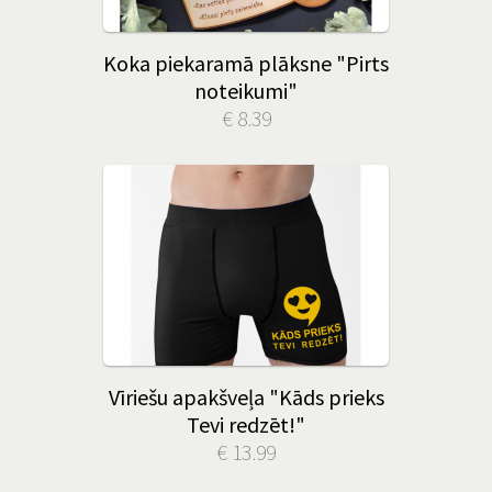
Koka piekaramā plāksne "Pirts
noteikumi"
€ 8.39
Vīriešu apakšveļa "Kāds prieks
Tevi redzēt!"
€ 13.99