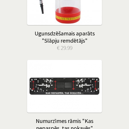
Ugunsdzēšamais aparāts
"Slāpju remdētājs"
€ 29.99
Numurzīmes rāmis "Kas
nepaspēs, tas nokavēs"