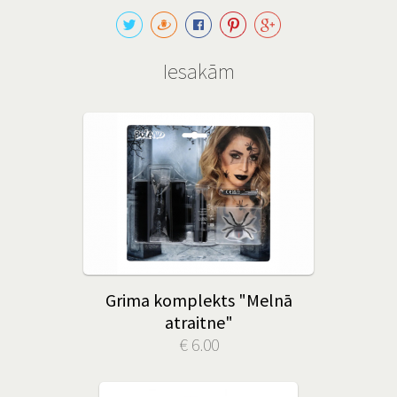
Iesakām
Grima komplekts "Melnā
atraitne"
€ 6.00