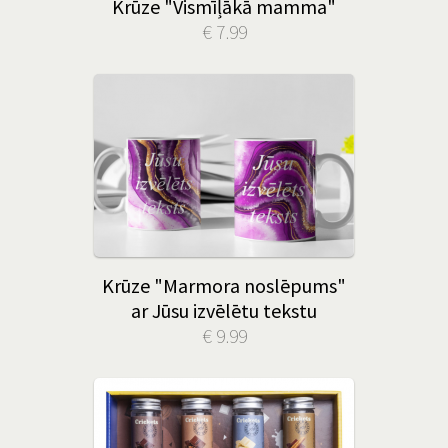
Krūze "Vismīļākā mamma"
€ 7.99
Krūze "Marmora noslēpums"
ar Jūsu izvēlētu tekstu
€ 9.99