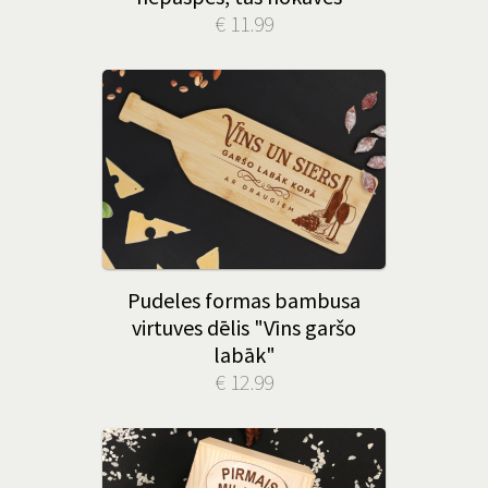
€ 11.99
Pudeles formas bambusa
virtuves dēlis "Vīns garšo
labāk"
€ 12.99