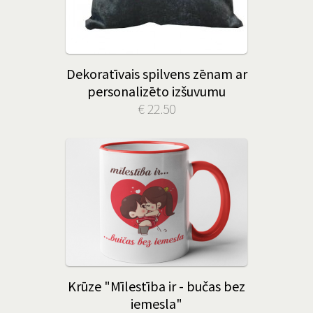
Dekoratīvais spilvens zēnam ar
personalizēto izšuvumu
€ 22.50
Krūze "Mīlestība ir - bučas bez
iemesla"