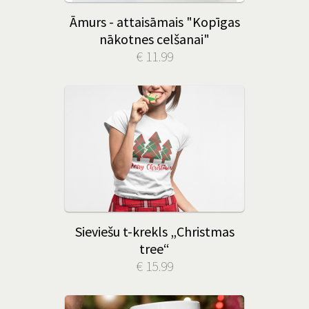
Āmurs - attaisāmais "Kopīgas
nākotnes celšanai"
€ 11.99
Sieviešu t-krekls „Christmas
tree“
€ 15.99