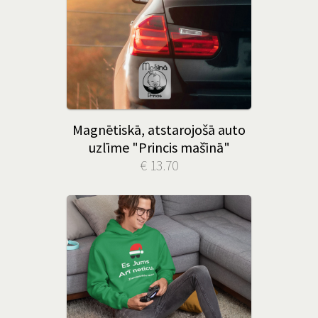
Magnētiskā, atstarojošā auto
uzlīme "Princis mašīnā"
€ 13.70