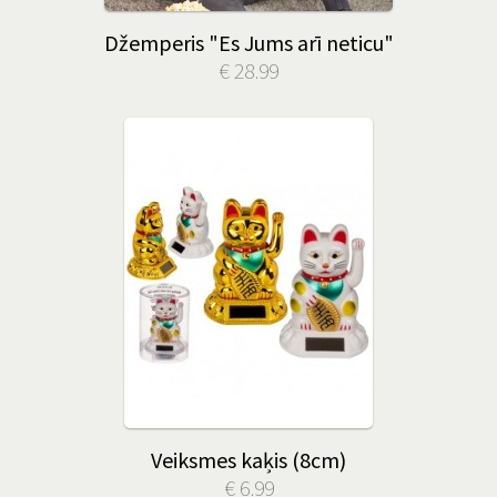
Džemperis "Es Jums arī neticu"
€ 28.99
Veiksmes kaķis (8cm)
€ 6.99