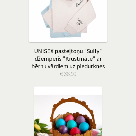
UNISEX pasteļtoņu "Sully"
džemperis "Krustmāte" ar
bērnu vārdiem uz piedurknes
€ 36.99