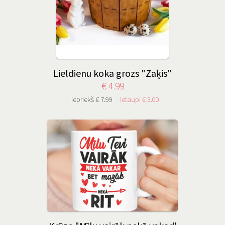
Lieldienu koka grozs "Zaķis"
€ 4.99
iepriekš € 7.99
ietaupi € 3.00