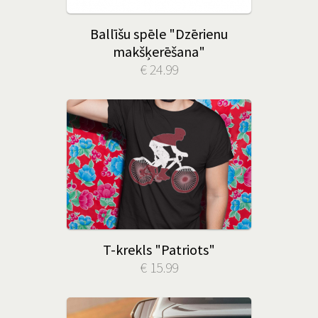
Ballīšu spēle "Dzērienu
makšķerēšana"
€ 24.99
T-krekls "Patriots"
€ 15.99