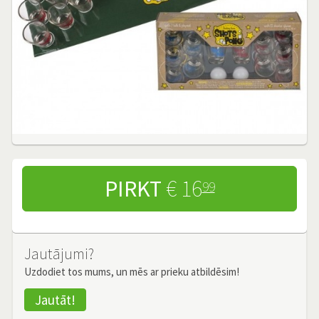
PIRKT
€ 16
99
Jautājumi?
Uzdodiet tos mums, un mēs ar prieku atbildēsim!
Jautāt!