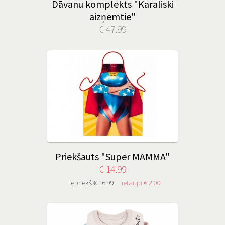
Dāvanu komplekts "Karaliski
aizņemtie"
€ 47.99
Priekšauts "Super MAMMA"
€ 14.99
iepriekš € 16.99
ietaupi € 2.00