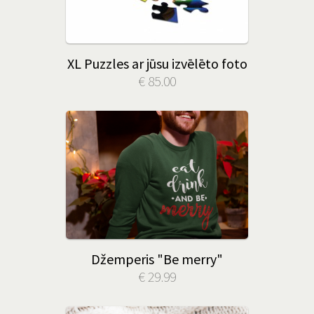
XL Puzzles ar jūsu izvēlēto foto
€ 85.00
Džemperis "Be merry"
€ 29.99