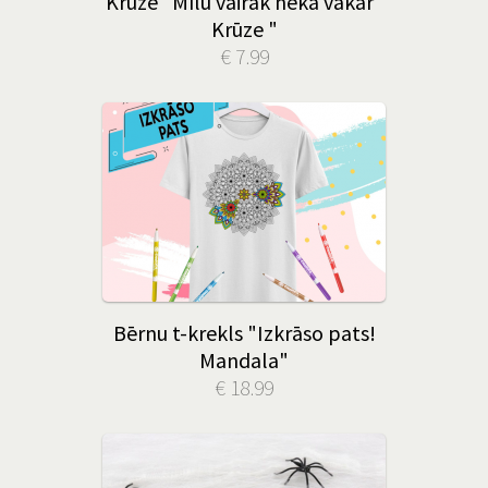
Krūze "Mīlu vairāk nekā vakar"
Krūze "
€ 7.99
Bērnu t-krekls "Izkrāso pats!
Mandala"
€ 18.99