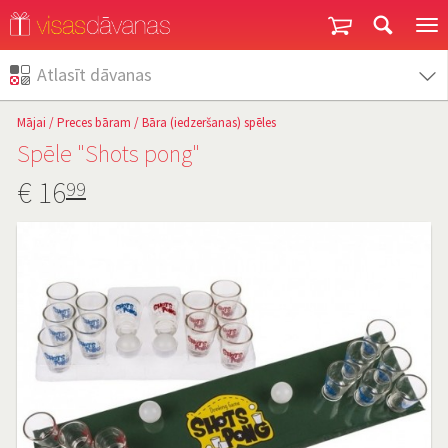
Garantija un atgriešana
Atlasīt dāvanas
Mājai
/
Preces bāram
/
Bāra (iedzeršanas) spēles
Spēle "Shots pong"
€
16
99