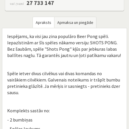
27 733 147
vai zvani
Apraksts
Apmaksa un piegāde
Iespējams, ka visi jau zina populāro Beer Pong spēli.
Iepazīstinām ar šīs spēles nākamo versiju: SHOTS PONG.
Bez šaubām, spēle "Shots Pong" kļūs par jebkuras labas
ballītes naglu. Tā garantēs jautru un ļoti patīkamu vakaru!
Spēle ietver divus cilvēkus vai divas komandas no
vairākiem cilvēkiem. Galvenais noteikums ir trāpīt bumbu
pretinieka glāzītē. Ja mērķis ir sasniegts - pretinieks dzer
sausu.
Komplekts sastāv no:
- 2 bumbiņas
- Spēles laukums.