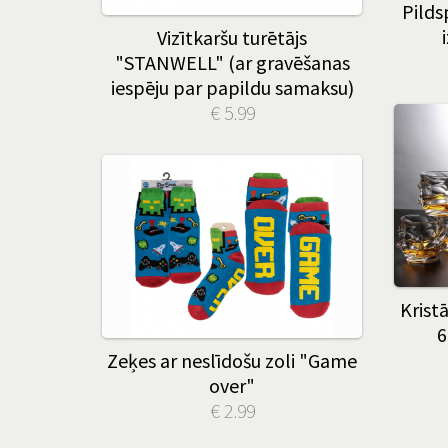
Pilds
Vizītkaršu turētājs
"STANWELL" (ar gravēšanas
iespēju par papildu samaksu)
€ 5.99
Krist
6
Zeķes ar neslīdošu zoli "Game
over"
€ 2.99