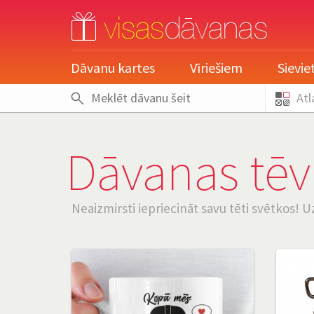
pieslēgties
Dāvanu kartes
Vīriešiem
Sievi
Atl
Dāvanas tēv
Neaizmirsti iepriecināt savu tēti svētkos!