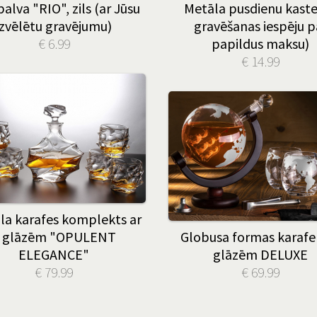
palva "RIO", zils (ar Jūsu
Metāla pusdienu kaste
izvēlētu gravējumu)
gravēšanas iespēju p
€ 6.99
papildus maksu)
€ 14.99
āla karafes komplekts ar
 glāzēm "OPULENT
Globusa formas karafe 
ELEGANCE"
glāzēm DELUXE
€ 79.99
€ 69.99