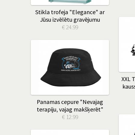
Stikla trofeja "Elegance" ar
Jūsu izvēlētu gravējumu
€ 24.99
XXL T
kauss
Panamas cepure "Nevajag
terapiju, vajag makšķerēt"
€ 12.99