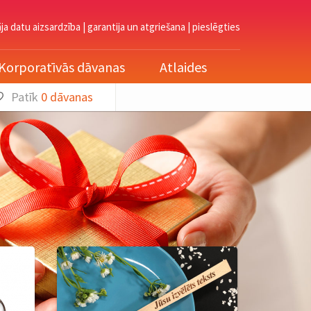
āja datu aizsardzība
|
garantija un atgriešana
|
pieslēgties
Korporatīvās dāvanas
Atlaides
Patīk
0
dāvanas