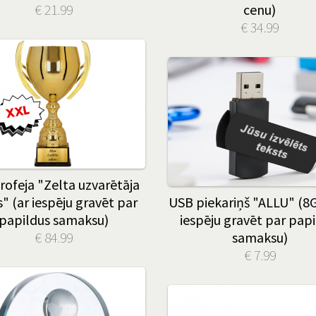
€ 21.99
cenu)
€ 34.99
rofeja "Zelta uzvarētāja
" (ar iespēju gravēt par
USB piekariņš "ALLU" (8G
papildus samaksu)
iespēju gravēt par papi
€ 84.99
samaksu)
€ 7.99