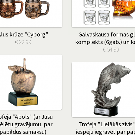
Alus krūze "Cyborg"
Galvaskausa formas g
€ 22.99
komplekts (6gab.) un k
€ 54.99
ofeja "Ābols" (ar Jūsu
vēlētu gravējumu, par
Trofeja "Lielākās zivis"
papildus samaksu)
iespēju iegravēt par pa