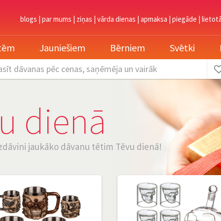
blogs
|
par mums
|
ziņas
|
vārda dienas
|
apmaksa
|
piegāde
|
lietot
etēm
Jauniešiem
Bērniem
Svētki
asīt dāvanas
pēc cenas, saņēmēja un vairāk
u dienā
 Uzdāvini jaukāko dāvanu tētim Tēvu dienā!