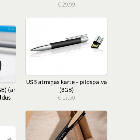
€ 29.99
USB atmiņas karte - pildspalva
B) (ar
(8GB)
ldus
€ 17.50