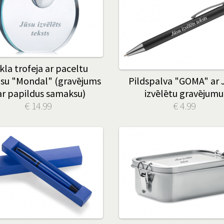
ikla trofeja ar paceltu
su "Mondal" (gravējums
Pildspalva "GOMA" ar 
r papildus samaksu)
izvēlētu gravējumu
€ 14.99
€ 4.99