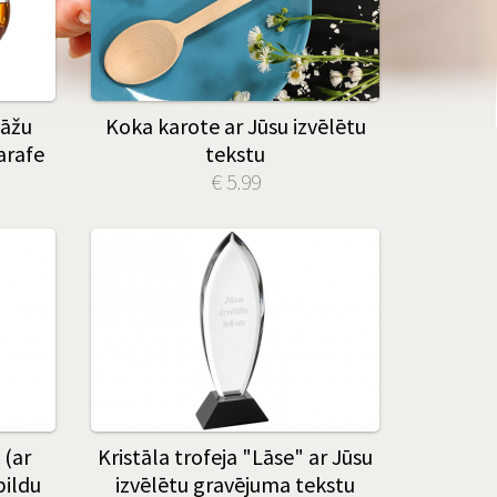
lāžu
Koka karote ar Jūsu izvēlētu
arafe
tekstu
€ 5.99
 (ar
Kristāla trofeja "Lāse" ar Jūsu
pildu
izvēlētu gravējuma tekstu