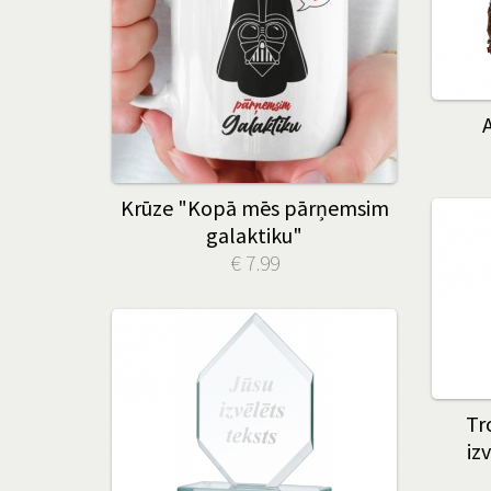
Krūze "Kopā mēs pārņemsim
galaktiku"
€ 7.99
Tr
iz