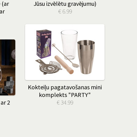
 (ar
Jūsu izvēlētu gravējumu)
ar
€ 6.99
Kokteiļu pagatavošanas mini
komplekts "PARTY"
ar 2
€ 34.99