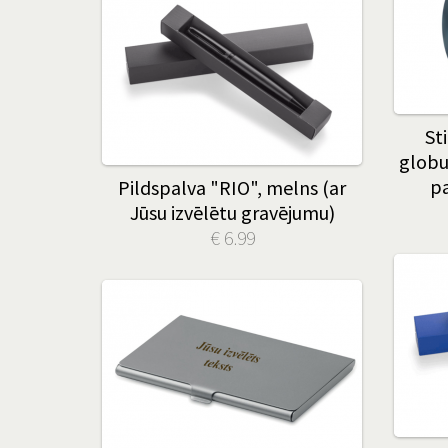
St
globu
pa
Pildspalva "RIO", melns (ar
Jūsu izvēlētu gravējumu)
€ 6.99