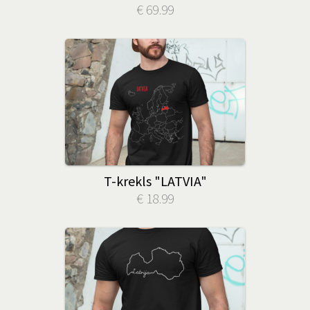
€ 69.99
T-krekls "LATVIA"
€ 18.99