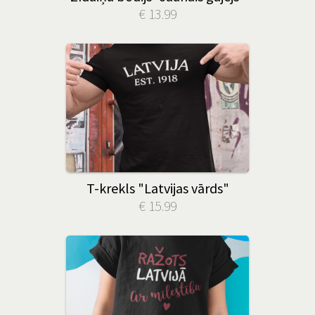
€ 13.99
T-krekls "Latvijas vārds"
€ 15.99