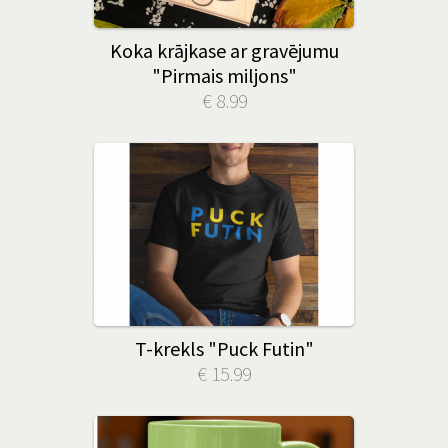
Koka krājkase ar gravējumu
"Pirmais miljons"
€ 8.99
T-krekls "Puck Futin"
€ 15.99