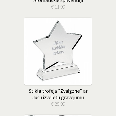
Aromātiskie spilventiņi
€ 11.99
Stikla trofeja "Zvaigzne" ar
Jūsu izvēlētu gravējumu
€ 29.99