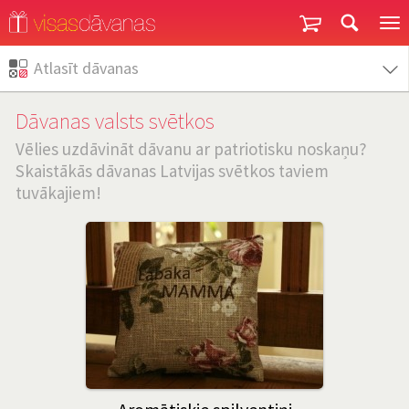
Garantija un atgriešana
Atlasīt dāvanas
Dāvanas valsts svētkos
Vēlies uzdāvināt dāvanu ar patriotisku noskaņu?
Skaistākās dāvanas Latvijas svētkos taviem
tuvākajiem!