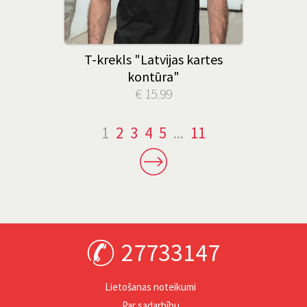
T-krekls "Latvijas kartes
kontūra"
€ 15.99
1
2
3
4
5
...
11
27733147
Lietošanas noteikumi
Par sadarbību