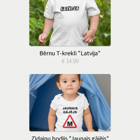
Bērnu T-krekli "Latvija"
€ 14.99
Zīdaiņu bodijs "Jaunais gājējs"