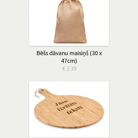
Bēšs dāvanu maisiņš (30 x
47cm)
€ 2.39