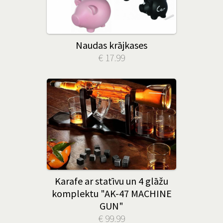
Naudas krājkases
€ 17.99
Karafe ar statīvu un 4 glāžu
komplektu "AK-47 MACHINE
GUN"
€ 99.99