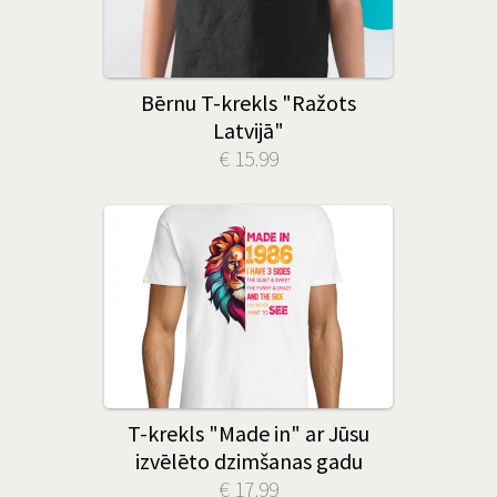
Bērnu T-krekls "Ražots
Latvijā"
€ 15.99
T-krekls "Made in" ar Jūsu
izvēlēto dzimšanas gadu
€ 17.99