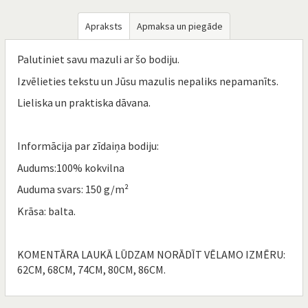
Apraksts
Apmaksa un piegāde
Palutiniet savu mazuli ar šo bodiju.
Izvēlieties tekstu un Jūsu mazulis nepaliks nepamanīts.
Lieliska un praktiska dāvana.
Informācija par zīdaiņa bodiju:
Audums:100% kokvilna
Auduma svars: 150 g/m²
Krāsa: balta.
KOMENTĀRA LAUKĀ LŪDZAM NORĀDĪT VĒLAMO IZMĒRU:
62CM, 68CM, 74CM, 80CM, 86CM.