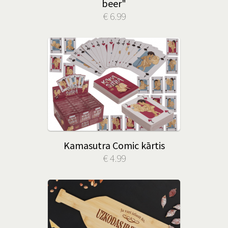
beer"
€ 6.99
Kamasutra Comic kārtis
€ 4.99