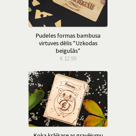
Pudeles formas bambusa
virtuves dēlis "Uzkodas
beigušās"
€ 12.99
Koka krājkase ar gravējumu