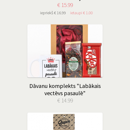
€ 15.99
iepriekš € 16.99
ietaupi € 1.00
Dāvanu komplekts "Labākais
vectēvs pasaulē"
€ 14.99