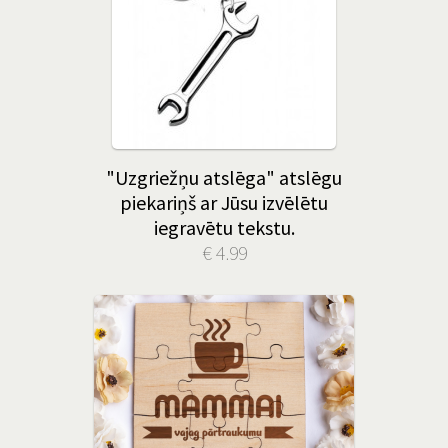
"Uzgriežņu atslēga" atslēgu
piekariņš ar Jūsu izvēlētu
iegravētu tekstu.
€ 4.99