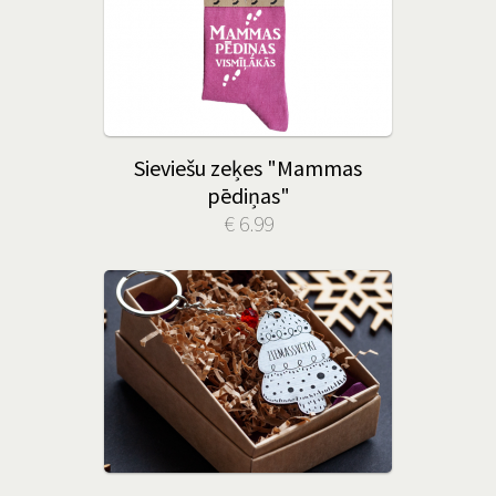
Sieviešu zeķes "Mammas
pēdiņas"
€ 6.99