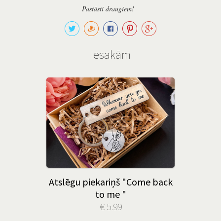
Pastāsti draugiem!
Iesakām
Atslēgu piekariņš "Come back
to me "
€ 5.99