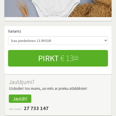
Variants
PIRKT
€ 13
99
Jautājumi?
Uzdodiet tos mums, un mēs ar prieku atbildēsim!
Jautāt!
27 733 147
vai zvani