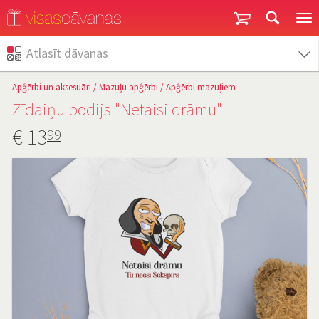
Garantija un atgriešana
Atlasīt dāvanas
Apģērbi un aksesuāri
/
Mazuļu apģērbi
/
Apģērbi mazuļiem
Zīdaiņu bodijs "Netaisi drāmu"
€
13
99