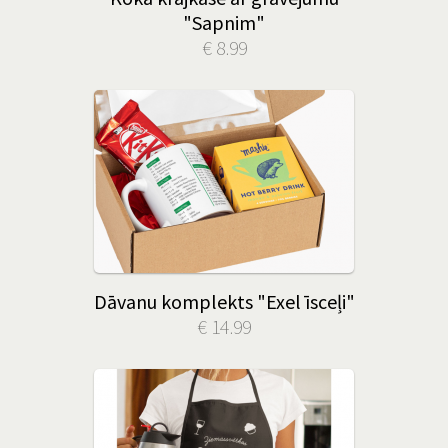
"Sapnim"
€ 8.99
Dāvanu komplekts "Exel īsceļi"
€ 14.99