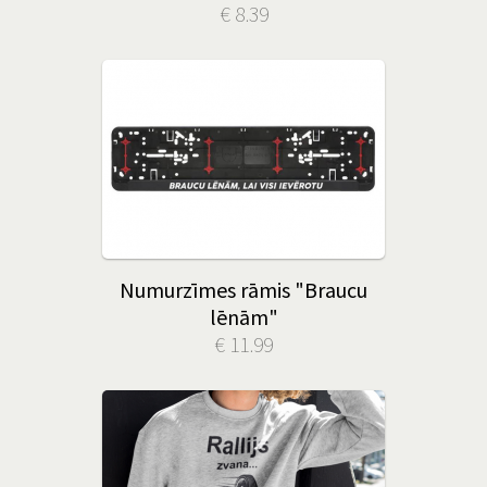
€ 8.39
Numurzīmes rāmis "Braucu
lēnām"
€ 11.99