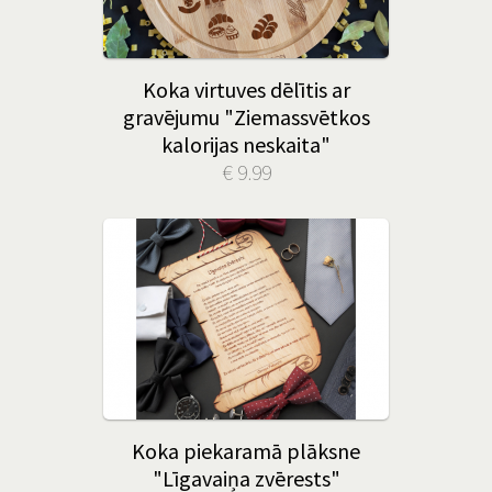
Koka virtuves dēlītis ar
gravējumu "Ziemassvētkos
kalorijas neskaita"
€ 9.99
Koka piekaramā plāksne
"Līgavaiņa zvērests"