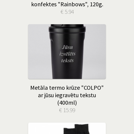
konfektes "Rainbows", 120g.
€ 5.94
Metāla termo krūze "COLPO"
ar jūsu iegravētu tekstu
(400ml)
€ 15.99