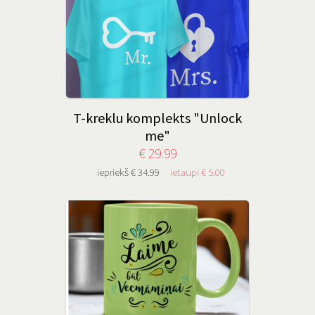
T-kreklu komplekts "Unlock
me"
€ 29.99
iepriekš € 34.99
ietaupi € 5.00