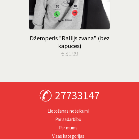
Džemperis "Rallijs zvana" (bez
kapuces)
€ 31.99
27733147
Lietošanas noteikumi
Par sadarbību
Par mums
Visas kategorijas