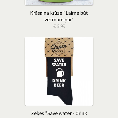
Krāsaina krūze "Laime būt
vecmāmiņai"
€ 9.99
Zeķes "Save water - drink