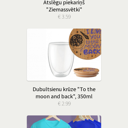
Atslēgu piekariņš
"Ziemassvētki"
€ 3.59
Dubultsienu krūze "To the
moon and back", 350ml
€ 2.99