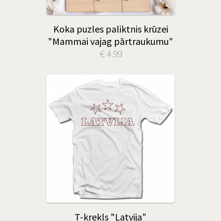
Koka puzles paliktnis krūzei
"Mammai vajag pārtraukumu"
€ 4.99
T-krekls "Latvija"