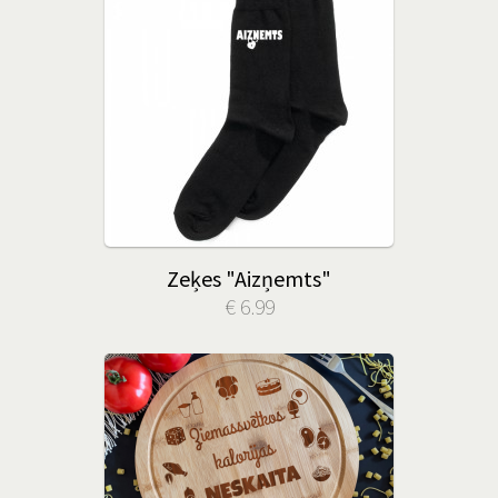
Zeķes "Aizņemts"
€ 6.99