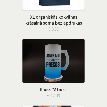
XL organiskās kokvilnas
krāsainā soma bez apdrukas
€ 3.99
Kauss "Atnes"
€ 17.99