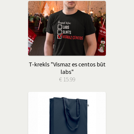
T-krekls "Vismaz es centos būt
labs"
€ 15.99