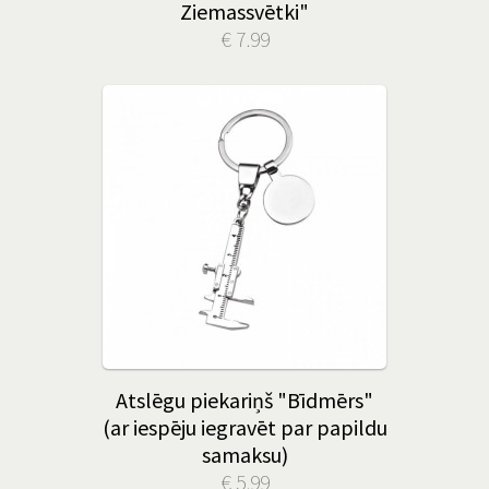
Ziemassvētki"
€ 7.99
Atslēgu piekariņš "Bīdmērs"
(ar iespēju iegravēt par papildu
samaksu)
€ 5.99