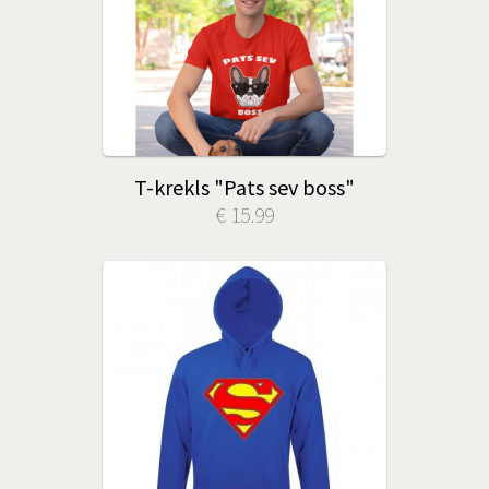
T-krekls "Pats sev boss"
€ 15.99