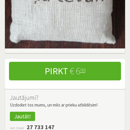
PIRKT
€ 6
99
Jautājumi?
Uzdodiet tos mums, un mēs ar prieku atbildēsim!
Jautāt!
27 733 147
vai zvani