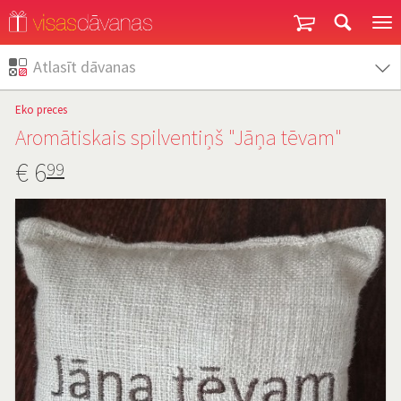
Garantija un atgriešana
Atlasīt dāvanas
Eko preces
Aromātiskais spilventiņš "Jāņa tēvam"
€
6
99