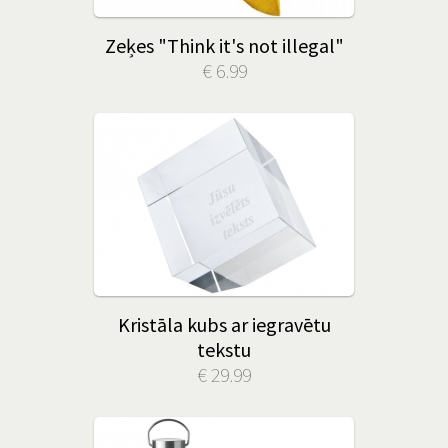
Zeķes "Think it's not illegal"
€ 6.99
Kristāla kubs ar iegravētu
tekstu
€ 29.99