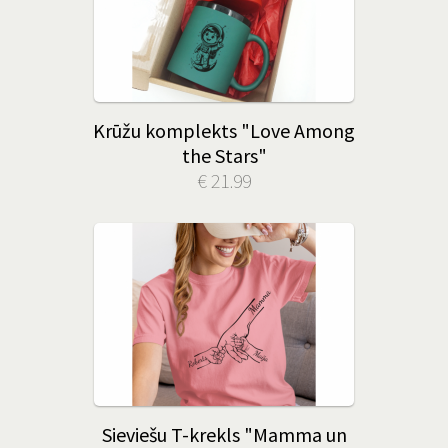
Krūžu komplekts "Love Among
the Stars"
€ 21.99
Sieviešu T-krekls "Mamma un