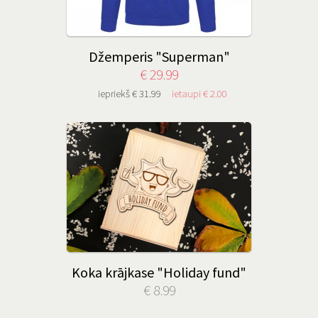
Džemperis "Superman"
€ 29.99
iepriekš € 31.99
ietaupi € 2.00
Koka krājkase "Holiday fund"
€ 8.99