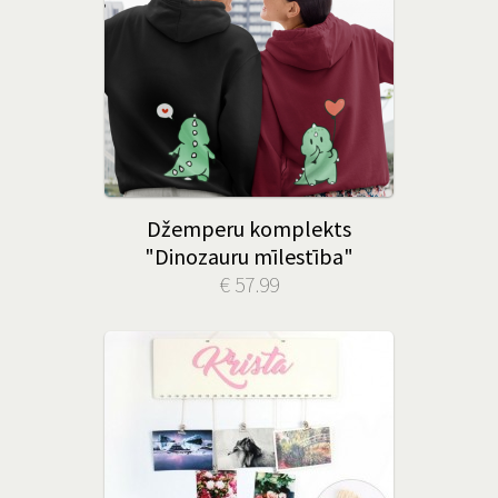
Džemperu komplekts
"Dinozauru mīlestība"
€ 57.99