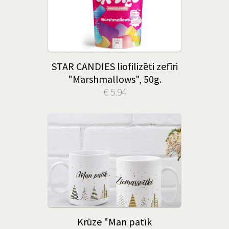
STAR CANDIES liofilizēti zefīri
"Marshmallows", 50g.
€ 5.94
Krūze "Man patīk