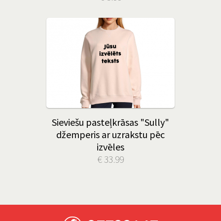
Sieviešu pasteļkrāsas "Sully"
džemperis ar uzrakstu pēc
izvēles
€ 33.99