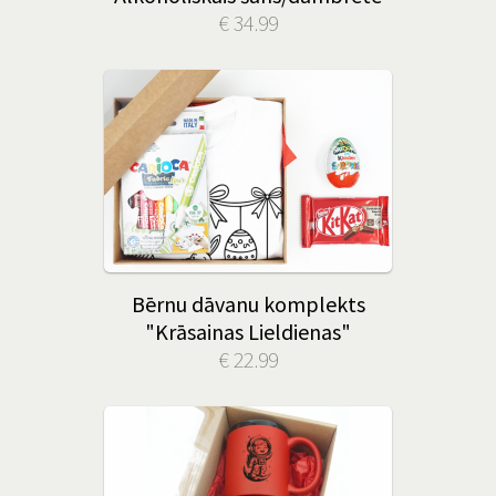
€ 34.99
Bērnu dāvanu komplekts
"Krāsainas Lieldienas"
€ 22.99