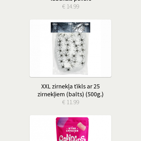
€ 14.99
XXL zirnekļa tīkls ar 25
zirnekļiem (balts) (500g.)
€ 11.99