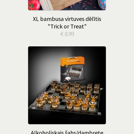
XL bambusa virtuves dēlītis
"Trick or Treat"
€ 8.99
Alkoholiskais šahs/dambrete