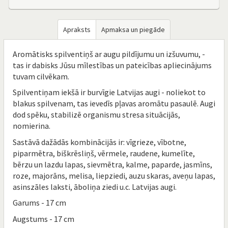
Apraksts
Apmaksa un piegāde
Aromātisks spilventiņš ar augu pildījumu un izšuvumu, -
tas ir dabisks Jūsu mīlestības un pateicības apliecinājums
tuvam cilvēkam.
Spilventiņam iekšā ir burvīgie Latvijas augi - noliekot to
blakus spilvenam, tas ievedīs pļavas aromātu pasaulē. Augi
dod spēku, stabilizē organismu stresa situācijās,
nomierina.
Sastāvā dažādās kombinācijās ir: vīgrieze, vībotne,
piparmētra, biškrēsliņš, vērmele, raudene, kumelīte,
bērzu un lazdu lapas, sievmētra, kalme, paparde, jasmīns,
roze, majorāns, melisa, liepziedi, auzu skaras, aveņu lapas,
asinszāles laksti, āboliņa ziedi u.c. Latvijas augi.
Garums - 17 cm
Augstums - 17 cm