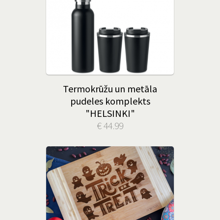
Termokrūžu un metāla
pudeles komplekts
"HELSINKI"
€ 44.99