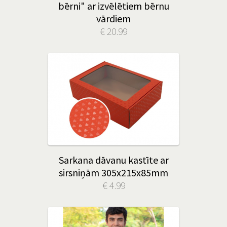
bērni" ar izvēlētiem bērnu
vārdiem
€ 20.99
Sarkana dāvanu kastīte ar
sirsniņām 305x215x85mm
€ 4.99