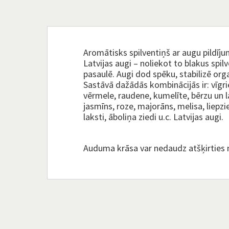
Aromātisks spilventiņš ar augu pildīju
Latvijas augi – noliekot to blakus spi
pasaulē. Augi dod spēku, stabilizē org
Sastāvā dažādās kombinācijās ir: vīgrie
vērmele, raudene, kumelīte, bērzu un 
jasmīns, roze, majorāns, melisa, liepzi
laksti, āboliņa ziedi u.c. Latvijas augi.
Auduma krāsa var nedaudz atšķirties 