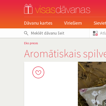
pieslēgties
Dāvanu kartes
Vīriešiem
Sievi
Atl
Eko preces
Aromātiskais spil