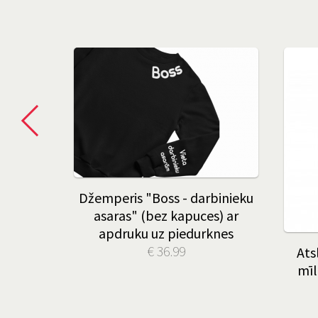
āksne
Džemperis "Boss - darbinieku
ja"
asaras" (bez kapuces) ar
apdruku uz piedurknes
€ 36.99
Ats
mīl