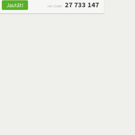
27 733 147
Jautāt!
vai zvani