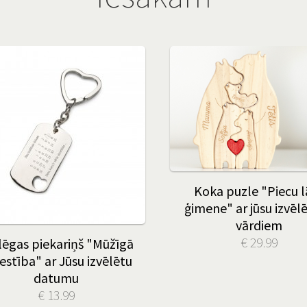
Koka puzle "Piecu l
ģimene" ar jūsu izvēl
vārdiem
€ 29.99
lēgas piekariņš "Mūžīgā
estība" ar Jūsu izvēlētu
datumu
€ 13.99