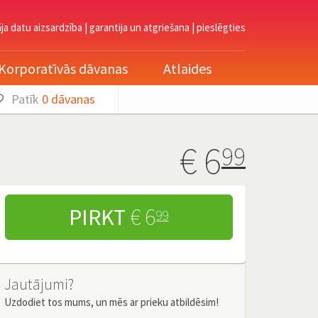
āja datu aizsardzība
|
garantija un atgriešana
|
pieslēgties
Korporatīvās dāvanas
Atlaides
Patīk
0
dāvanas
€
6
99
PIRKT
€ 6
99
Jautājumi?
Uzdodiet tos mums, un mēs ar prieku atbildēsim!