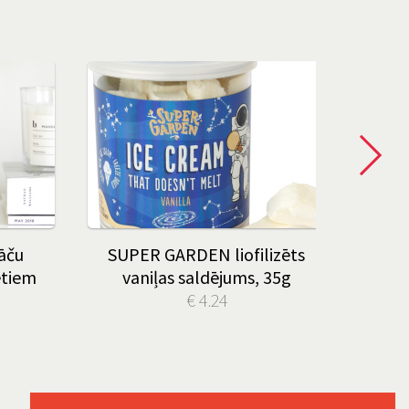
āču
SUPER GARDEN liofilizēts
Vīri
ētiem
vaniļas saldējums, 35g
€ 4.24