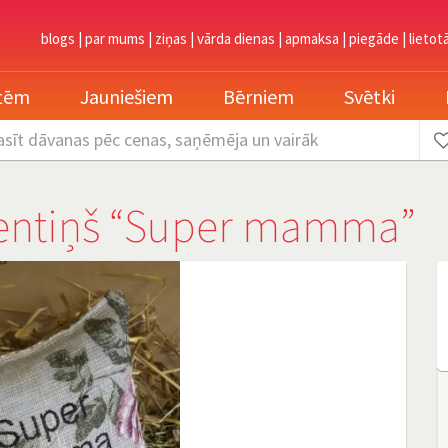
blogs
|
par mums
|
ziņas
|
vārda dienas
|
apmaksa
|
piegāde
|
lietot
etēm
Jauniešiem
Bērniem
Svētki
asīt dāvanas
pēc cenas, saņēmēja un vairāk
ventiņš “Super mamma”