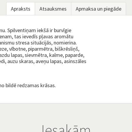
Apraksts
Atsauksmes
Apmaksa un piegāde
mu. Spilventiņam iekšā ir burvīgie
lvenam, tas ievedīs pļavas aromātu
anismu stresa situācijās, nomierina.
ze, vībotne, piparmētra, biškrēsliņš,
lazdu lapas, sievmētra, kalme, paparde,
edi, auzu skaras, aveņu lapas, asinszāles
no bildē redzamas krāsas.
Iesakām