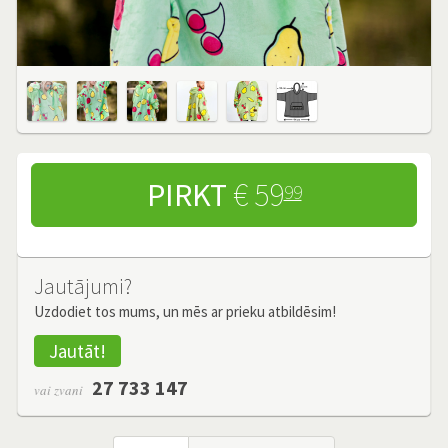
PIRKT
€ 59
99
Jautājumi?
Uzdodiet tos mums, un mēs ar prieku atbildēsim!
Jautāt!
27 733 147
vai zvani