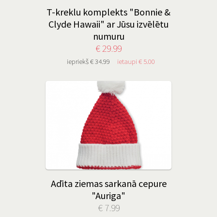
T-kreklu komplekts "Bonnie &
Clyde Hawaii" ar Jūsu izvēlētu
numuru
€ 29.99
iepriekš € 34.99
ietaupi € 5.00
Adīta ziemas sarkanā cepure
"Auriga"
€ 7.99