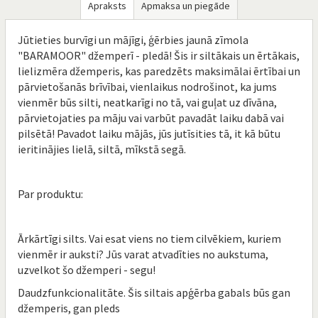
Apraksts
Apmaksa un piegāde
Jūtieties burvīgi un mājīgi, ģērbies jaunā zīmola
"BARAMOOR" džemperī - pledā! Šis ir siltākais un ērtākais,
lielizmēra džemperis, kas paredzēts maksimālai ērtībai un
pārvietošanās brīvībai, vienlaikus nodrošinot, ka jums
vienmēr būs silti, neatkarīgi no tā, vai guļat uz dīvāna,
pārvietojaties pa māju vai varbūt pavadāt laiku dabā vai
pilsētā! Pavadot laiku mājās, jūs jutīsities tā, it kā būtu
ieritinājies lielā, siltā, mīkstā segā.
Par produktu:
Ārkārtīgi silts. Vai esat viens no tiem cilvēkiem, kuriem
vienmēr ir auksti? Jūs varat atvadīties no aukstuma,
uzvelkot šo džemperi - segu!
Daudzfunkcionalitāte. Šis siltais apģērba gabals būs gan
džemperis, gan pleds