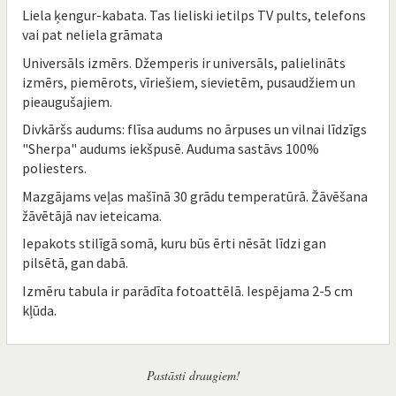
Liela ķengur-kabata. Tas lieliski ietilps TV pults, telefons
vai pat neliela grāmata
Universāls izmērs. Džemperis ir universāls, palielināts
izmērs, piemērots, vīriešiem, sievietēm, pusaudžiem un
pieaugušajiem.
Divkāršs audums: flīsa audums no ārpuses un vilnai līdzīgs
"Sherpa" audums iekšpusē. Auduma sastāvs 100%
poliesters.
Mazgājams veļas mašīnā 30 grādu temperatūrā. Žāvēšana
žāvētājā nav ieteicama.
Iepakots stilīgā somā, kuru būs ērti nēsāt līdzi gan
pilsētā, gan dabā.
Izmēru tabula ir parādīta fotoattēlā. Iespējama 2-5 cm
kļūda.
Pastāsti draugiem!