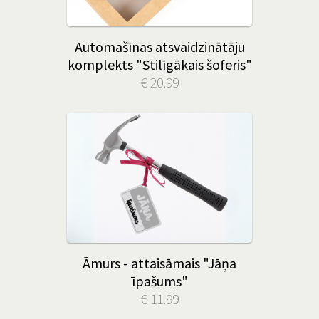
Automašīnas atsvaidzinātāju
komplekts "Stilīgākais šoferis"
€ 20.99
Āmurs - attaisāmais "Jāņa
īpašums"
€ 11.99