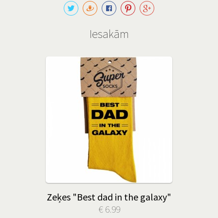
Iesakām
Zeķes "Best dad in the galaxy"
€ 6.99