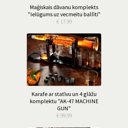
Maģiskais dāvanu komplekts
"Ielūgums uz vecmeitu ballīti"
€ 17.99
Karafe ar statīvu un 4 glāžu
komplektu "AK-47 MACHINE
GUN"
€ 99.99