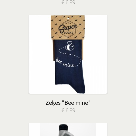
€ 6.99
Zeķes "Bee mine"
€ 6.99