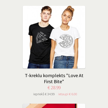
T-kreklu komplekts "Love At
First Bite"
€ 28.99
iepriekš € 34.99
ietaupi € 6.00