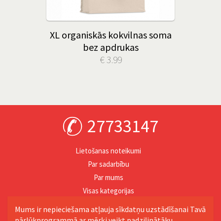
XL organiskās kokvilnas soma
bez apdrukas
€ 3.99
27733147
Lietošanas noteikumi
Par sadarbību
Par mums
Visas kategorijas
Personība
Mums ir nepieciešama atļauja sīkdatņu uzstādīšanai Tavā
pārlūkprogrammā ar mērķi veikt padziļinātāku