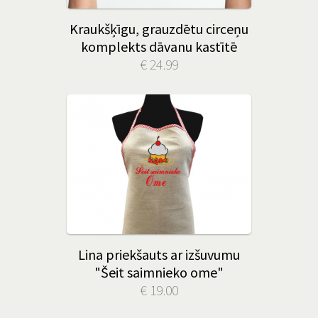
Kraukšķīgu, grauzdētu circeņu
komplekts dāvanu kastītē
€ 24.99
Lina priekšauts ar izšuvumu
"Šeit saimnieko ome"
€ 19.00