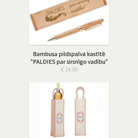
Bambusa pildspalva kastītē
"PALDIES par sirsnīgo vadību"
€ 14.99