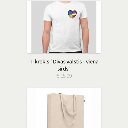
T-krekls "Divas valstis - viena
sirds"
€ 15.99