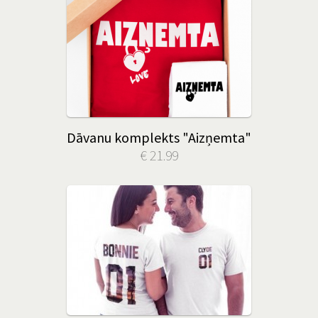
Dāvanu komplekts "Aizņemta"
€ 21.99