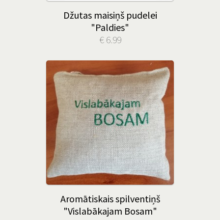
Džutas maisiņš pudelei
"Paldies"
€ 6.99
Aromātiskais spilventiņš
"Vislabākajam Bosam"