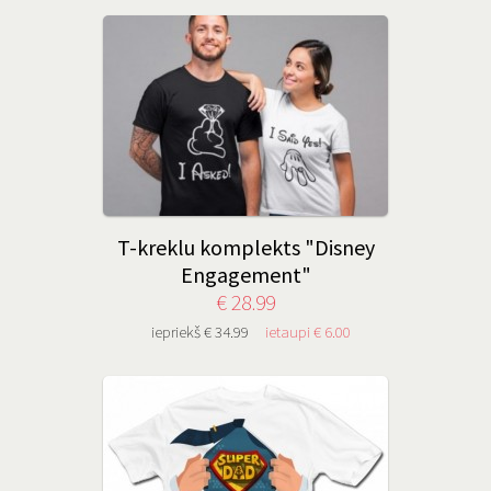
T-kreklu komplekts "Disney
Engagement"
€ 28.99
iepriekš € 34.99
ietaupi € 6.00