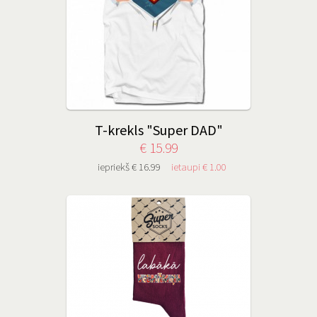
T-krekls "Super DAD"
€ 15.99
iepriekš € 16.99
ietaupi € 1.00