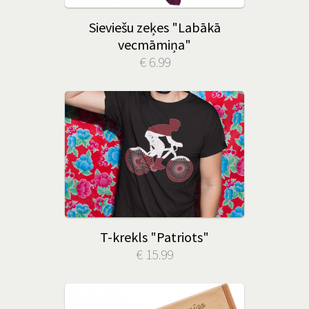
Sieviešu zeķes "Labākā
vecmāmiņa"
€ 6.99
T-krekls "Patriots"
€ 15.99