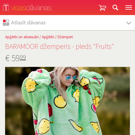
Garantija un atgriešana
Atlasīt dāvanas
Apģērbi un aksesuāri
/
Apģērbi
/
Džemperi
BARAMOOR džemperis - pleds "Fruits"
€
59
99