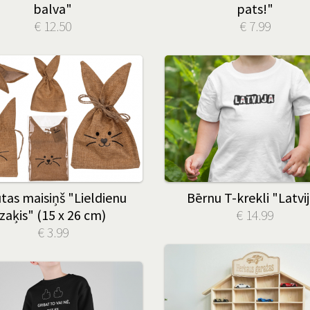
balva"
pats!"
€ 12.50
€ 7.99
tas maisiņš "Lieldienu
Bērnu T-krekli "Latvi
zaķis" (15 x 26 cm)
€ 14.99
€ 3.99