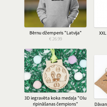
Bērnu džemperis "Latvija"
XXL
€ 26.99
3D iegravēta koka medaļa "Olu
ripināšanas čempions"
Dāvan