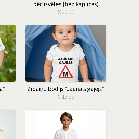
pēc izvēles (bez kapuces)
€ 29.99
ja"
Zīdaiņu bodijs "Jaunais gājējs"
€ 13.99