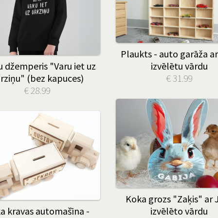
Plaukts - auto garāža ar
 džemperis "Varu iet uz
izvēlētu vārdu
rziņu" (bez kapuces)
€ 31.99
€ 28.99
Koka grozs "Zaķis" ar 
a kravas automašīna -
izvēlēto vārdu