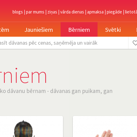
blogs
|
par mums
|
ziņas
|
vārda dienas
|
apmaksa
|
piegāde
|
lietot
etēm
Jauniešiem
Bērniem
Svētki
asīt dāvanas
pēc cenas, saņēmēja un vairāk
rniem
āko dāvanu bērnam - dāvanas gan puikam, gan