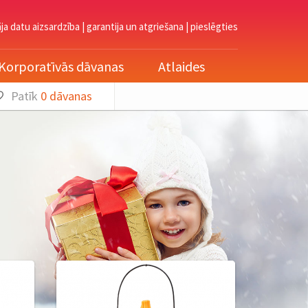
āja datu aizsardzība
|
garantija un atgriešana
|
pieslēgties
Korporatīvās dāvanas
Atlaides
Patīk
0
dāvanas