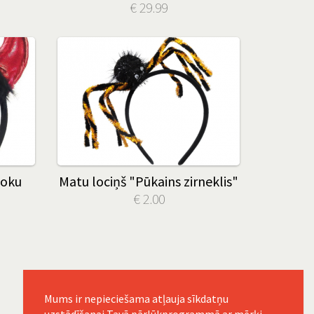
€ 29.99
žoku
Matu lociņš "Pūkains zirneklis"
€ 2.00
Mums ir nepieciešama atļauja sīkdatņu