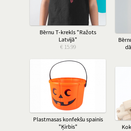
Bērnu T-krekls "Ražots
Latvijā"
Bērnu
€ 15.99
dā
Plastmasas konfekšu spainis
"Ķirbis"
Kok