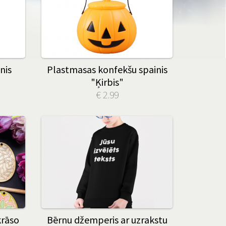
nis
Plastmasas konfekšu spainis
"Ķirbis"
€ 2.99
krāso
Bērnu džemperis ar uzrakstu