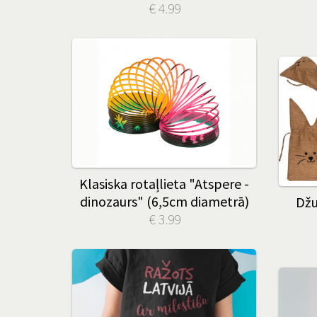
€ 4.99
Klasiska rotaļlieta "Atspere -
dinozaurs" (6,5cm diametrā)
Džu
€ 3.99