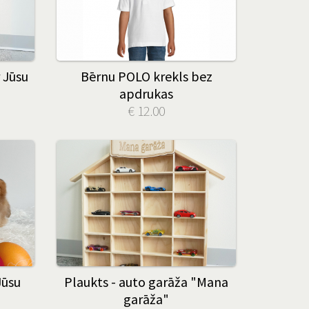
 Jūsu
Bērnu POLO krekls bez
apdrukas
€ 12.00
Jūsu
Plaukts - auto garāža "Mana
garāža"