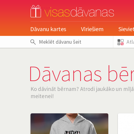
pieslēgties
Dāvanu kartes
Vīriešiem
Sievi
Atl
Dāvanas bē
Ko dāvināt bērnam? Atrodi jaukāko un mīļ
meitenei!