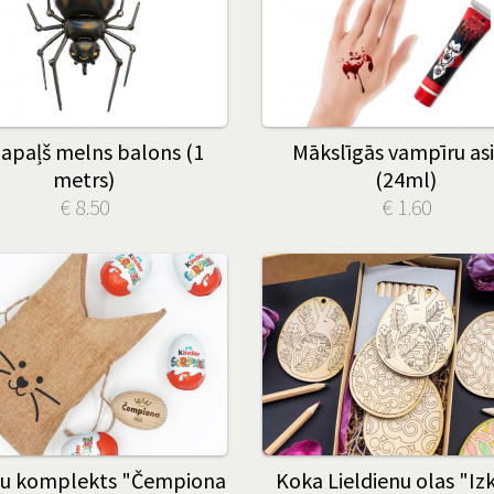
 apaļš melns balons (1
Mākslīgās vampīru asi
metrs)
(24ml)
€ 8.50
€ 1.60
u komplekts "Čempiona
Koka Lieldienu olas "Iz