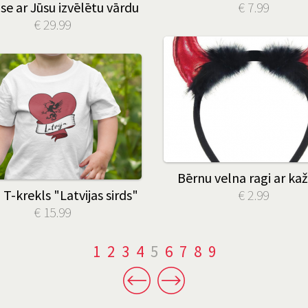
se ar Jūsu izvēlētu vārdu
€ 7.99
€ 29.99
Bērnu velna ragi ar ka
T-krekls "Latvijas sirds"
€ 2.99
€ 15.99
1
2
3
4
5
6
7
8
9