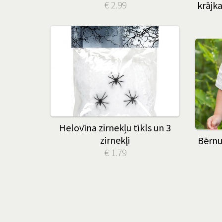
€ 2.99
krājka
Helovīna zirnekļu tīkls un 3
zirnekļi
Bērnu 
€ 1.79