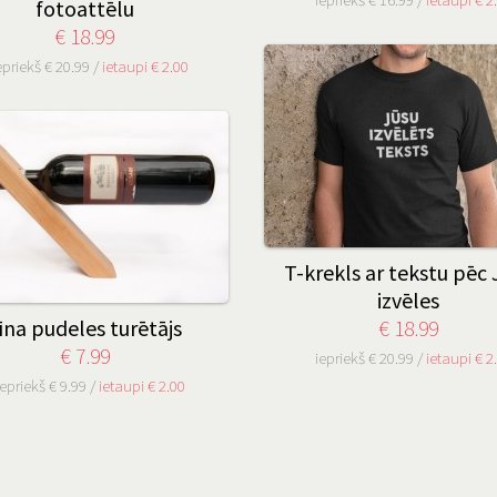
fotoattēlu
€ 18.99
epriekš € 20.99 /
ietaupi € 2.00
T-krekls ar tekstu pēc 
izvēles
īna pudeles turētājs
€ 18.99
€ 7.99
iepriekš € 20.99 /
ietaupi € 2
iepriekš € 9.99 /
ietaupi € 2.00