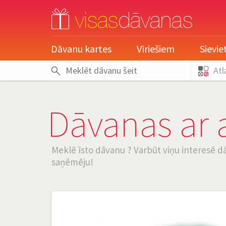
pieslēgties
Dāvanu kartes
Vīriešiem
Sievi
Atl
Dāvanas ar a
Meklē īsto dāvanu ? Varbūt viņu interesē dāv
saņēmēju!