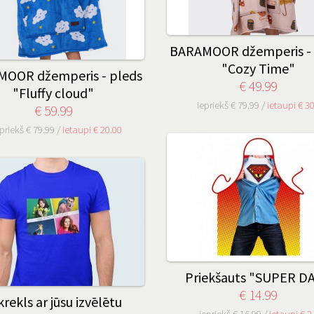
BARAMOOR džemperis - 
"Cozy Time"
OOR džemperis - pleds
€ 49.99
"Fluffy cloud"
iepriekš € 79.99 /
ietaupi € 3
€ 59.99
priekš € 79.99 /
ietaupi € 20.00
Priekšauts "SUPER D
€ 14.99
krekls ar jūsu izvēlētu
iepriekš € 16.99 /
ietaupi € 2