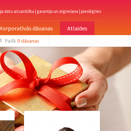
āja datu aizsardzība
|
garantija un atgriešana
|
pieslēgties
Korporatīvās dāvanas
Atlaides
Patīk
0
dāvanas