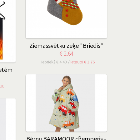
Ziemassvētku zeķe "Briedis"
€ 2.64
iepriekš € 4.40 /
ietaupi € 1.76
ietēm
.00
Bērnu BARAMOOR džemperis -