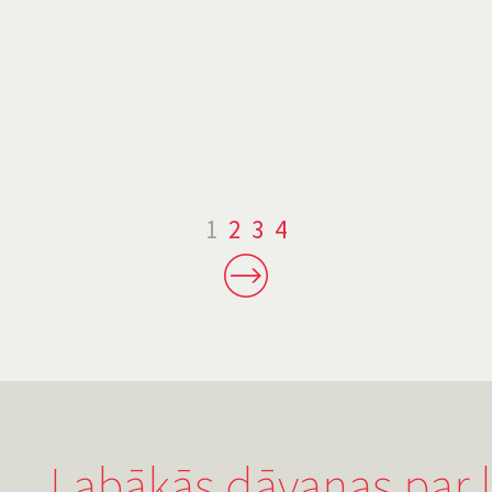
1
2
3
4
Labākās dāvanas par