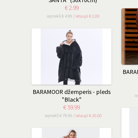
€ 2.99
iepriekš € 4.99 /
ietaupi € 2.00
BARAM
BARAMOOR džemperis - pleds
ie
"Black"
€ 59.99
iepriekš € 79.99 /
ietaupi € 20.00