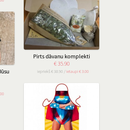
Pirts dāvanu komplekti
€ 35.90
Jūsu
iepriekš € 38.90 /
ietaupi € 3.00
.00