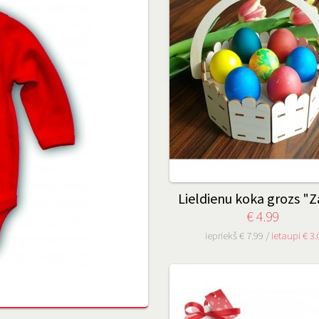
Lieldienu koka grozs "Z
€ 4.99
iepriekš € 7.99 /
ietaupi € 3.