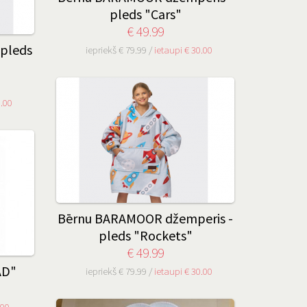
pleds "Cars"
€ 49.99
pleds
iepriekš € 79.99 /
ietaupi € 30.00
0.00
Bērnu BARAMOOR džemperis -
pleds "Rockets"
€ 49.99
AD"
iepriekš € 79.99 /
ietaupi € 30.00
.00