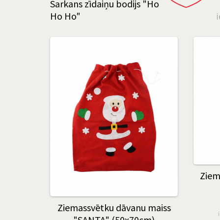
Sarkans zīdaiņu bodijs "Ho
Ho Ho"
i
Ziem
Ziemassvētku dāvanu maiss
"SANTA" (50x70cm)