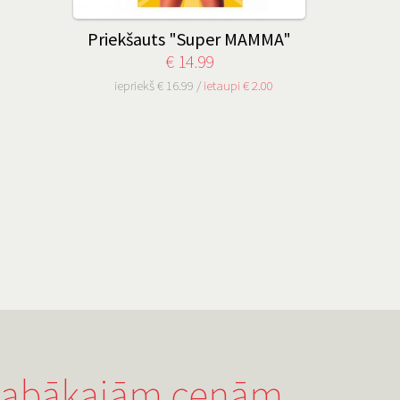
Priekšauts "Super MAMMA"
€ 14.99
iepriekš € 16.99 /
ietaupi € 2.00
 labākajām cenām