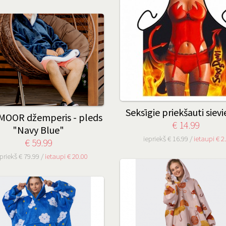
Seksīgie priekšauti siev
OOR džemperis - pleds
€ 14.99
"Navy Blue"
iepriekš € 16.99 /
ietaupi € 2
€ 59.99
priekš € 79.99 /
ietaupi € 20.00