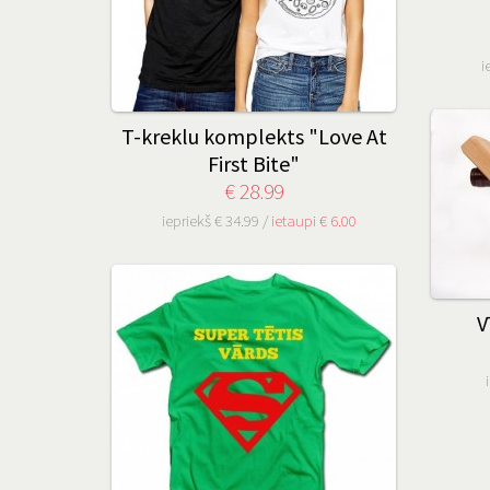
i
T-kreklu komplekts "Love At
First Bite"
€ 28.99
iepriekš € 34.99 /
ietaupi € 6.00
V