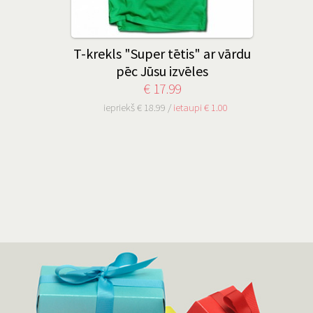
T-krekls "Super tētis" ar vārdu
pēc Jūsu izvēles
€ 17.99
iepriekš € 18.99 /
ietaupi € 1.00