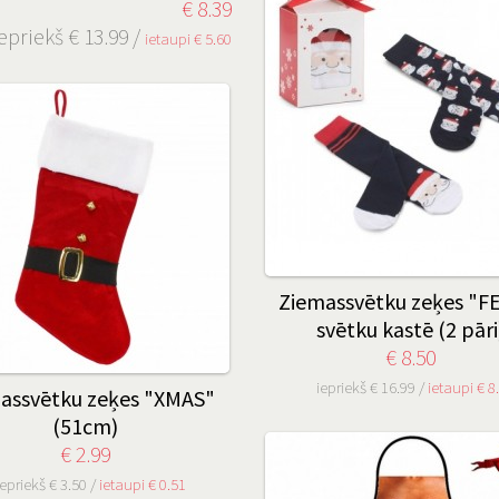
€ 8.39
epriekš € 13.99 /
ietaupi € 5.60
Ziemassvētku zeķes "F
svētku kastē (2 pāri
€ 8.50
iepriekš € 16.99 /
ietaupi € 8
assvētku zeķes "XMAS"
(51cm)
€ 2.99
iepriekš € 3.50 /
ietaupi € 0.51