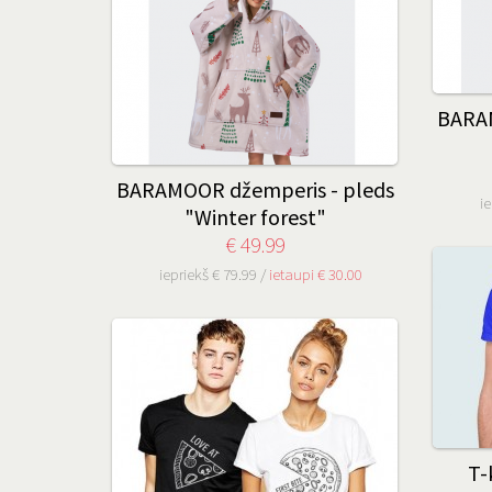
BARAM
BARAMOOR džemperis - pleds
ie
"Winter forest"
€ 49.99
iepriekš € 79.99 /
ietaupi € 30.00
T-