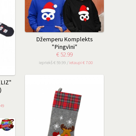
Džemperu Komplekts
"Pingvīni"
€ 52.99
iepriekš € 59.99 /
ietaupi € 7.00
ELIZ"
)
.49