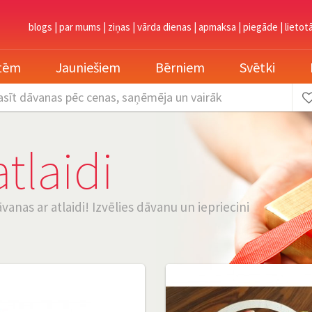
blogs
|
par mums
|
ziņas
|
vārda dienas
|
apmaksa
|
piegāde
|
lietot
etēm
Jauniešiem
Bērniem
Svētki
asīt dāvanas
pēc cenas, saņēmēja un vairāk
tlaidi
anas ar atlaidi! Izvēlies dāvanu un iepriecini