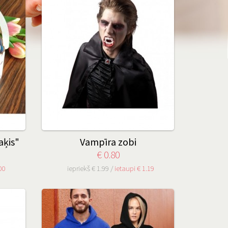
aķis"
Vampīra zobi
€ 0.80
00
iepriekš € 1.99 /
ietaupi € 1.19