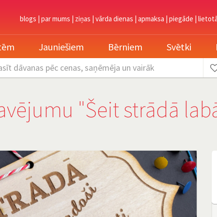
blogs
|
par mums
|
ziņas
|
vārda dienas
|
apmaksa
|
piegāde
|
lietot
etēm
Jauniešiem
Bērniem
Svētki
asīt dāvanas
pēc cenas, saņēmēja un vairāk
avējumu "Šeit strādā lab