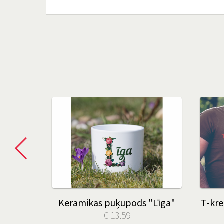
nce" ar
Keramikas puķupods "Līga"
T-kre
ējumu
€ 13.59