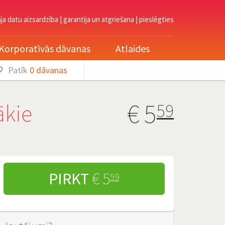
āja datu aizsardzība
|
garantija un atgriešana
|
pieslēgties
Korporatīvās dāvanas
Atlaides
Patīk
0
dāvanas
€
5
ākie
59
PIRKT
€ 5
59