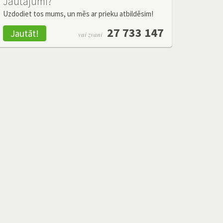
Jautājumi?
Uzdodiet tos mums, un mēs ar prieku atbildēsim!
27 733 147
Jautāt!
vai zvani