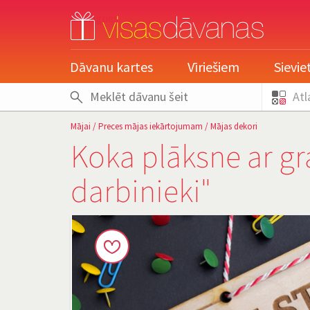
pieslēgties
Dāvanu kartes
Vīriešiem
Sievi
Atl
Mājai
/
Preces mājas iekārtojumam
/
Mājas dekori
Koka plāksne ar gr
darbinieki"