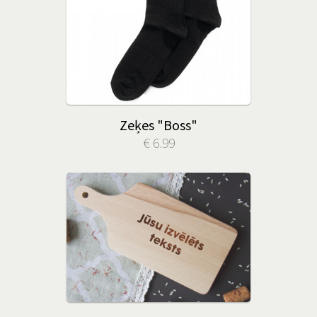
Zeķes "Boss"
€ 6.99