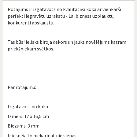
Rotājums ir izgatavots no kvalitatīva koka ar vienkārši
perfekti iegravētu uzrakstu - Lai bizness uzplauktu,
konkurenti apskaustu.
Tas būs lielisks biroja dekors un jauks novēlējums katram
priekšniekam svētkos.
Par rotājumu:
Izgatavots no koka
Izmērs: 17 x 16,5 cm
Biezums: 3 mm
Ir iespēja to piekarināt pie sienas