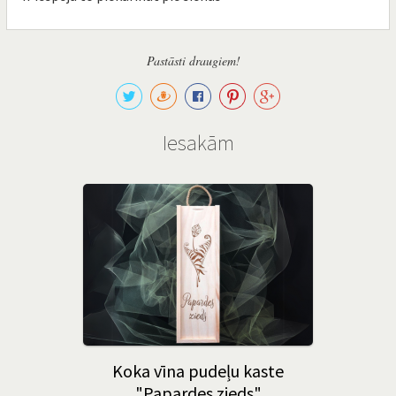
Pastāsti draugiem!
Iesakām
Koka vīna pudeļu kaste
"Papardes zieds"