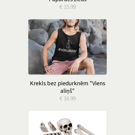
€ 15.99
Krekls bez piedurknēm "Viens
aliņš"
€ 16.99