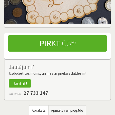
PIRKT
€ 5
59
Jautājumi?
Uzdodiet tos mums, un mēs ar prieku atbildēsim!
Jautāt!
27 733 147
vai zvani
Apraksts
Apmaksa un piegāde