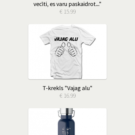
vecīti, es varu paskaidrot..."
€ 15.99
T-krekls "Vajag alu"
€ 16.99