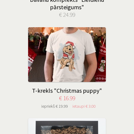
pārsteigums"
€ 24.99
T-krekls "Christmas puppy"
€ 16.99
iepriekš € 19.99
ietaupi € 3.00