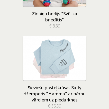
Zīdaiņu bodijs "Svētku
briedītis"
€ 8.39
Sieviešu pasteļkrāsas Sully
džemperis "Mamma" ar bērnu
vārdiem uz piedurknes
€ 36.99