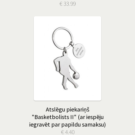
€ 33.99
Atslēgu piekariņš
"Basketbolists II" (ar iespēju
iegravēt par papildu samaksu)
€ 4.40