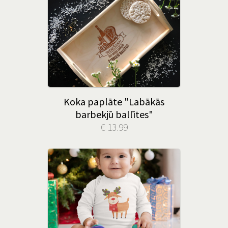
Koka paplāte "Labākās
barbekjū ballītes"
€ 13.99