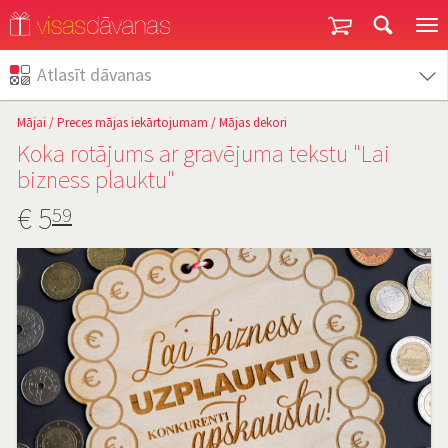
Garantija un atgriešana
Atlasīt dāvanas
Mājai
/
Preces mājas iekārtojumam
/
Mājas dekori
Koka rotājums ar gravējuma tekstu "Lai
bizness plauktu"
€
5
59