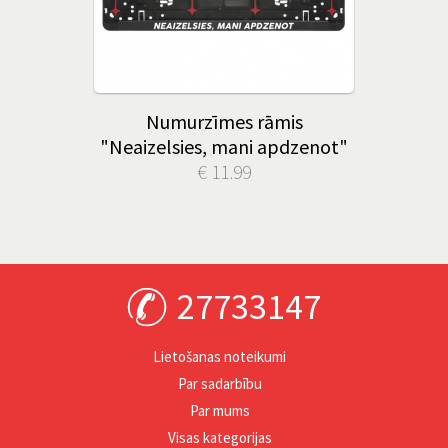
Numurzīmes rāmis
"Neaizelsies, mani apdzenot"
€ 11.99
27733147
Lietošanas noteikumi
Par sadarbību
Par mums
Visas kategorijas