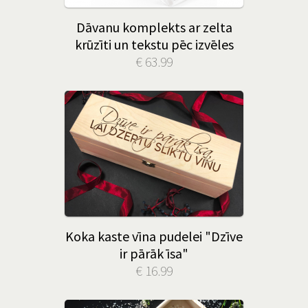
Dāvanu komplekts ar zelta
krūzīti un tekstu pēc izvēles
€ 63.99
Koka kaste vīna pudelei "Dzīve
ir pārāk īsa"
€ 16.99