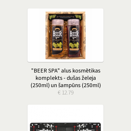
"BEER SPA" alus kosmētikas
komplekts - dušas želeja
(250ml) un šampūns (250ml)
€ 12.79