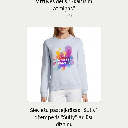
virtuves dēlis "Skaitīsim
atmiņas"
€ 12.99
Sieviešu pasteļkrāsas "Sully"
džemperis "Sully" ar jūsu
dizainu