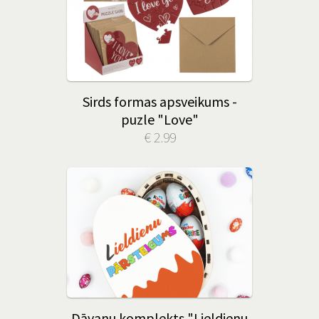
Sirds formas apsveikums -
puzle "Love"
€ 2.99
Dāvanu komplekts "Lieldienu