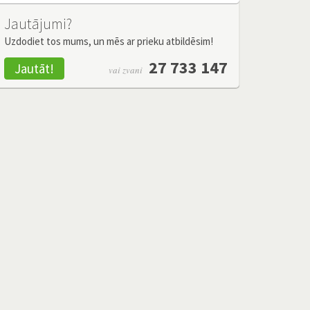
Jautājumi?
Uzdodiet tos mums, un mēs ar prieku atbildēsim!
27 733 147
Jautāt!
vai zvani