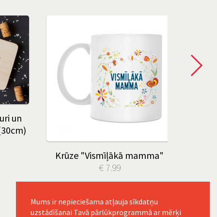
uri un
 (30cm)
Ban
Krūze "Vismīļākā mamma"
€ 7.99
Mums ir nepieciešama atļauja sīkdatņu
uzstādīšanai Tavā pārlūkprogrammā ar mērķi