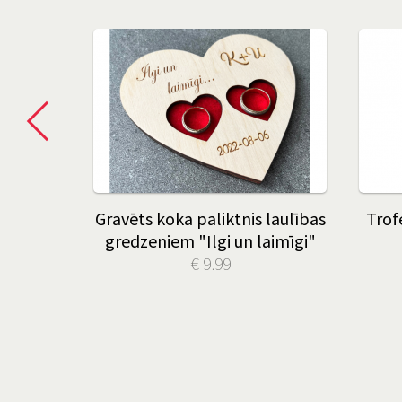
"Hubby
Gravēts koka paliktnis laulības
Trof
as"
gredzeniem "Ilgi un laimīgi"
€ 9.99