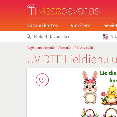
pieslēgties
Dāvanu kartes
Vīriešiem
Sievi
Atl
Apģērbi un aksesuāri
/
Aksesuāri
/
Citi aksesuāri
UV DTF Lieldienu u