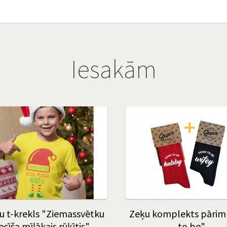
Iesakām
u t-krekls "Ziemassvētku
Zeķu komplekts pārim
ecīša mīļākais rūķītis"
to be"