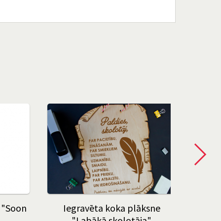
 "Soon
Iegravēta koka plāksne
"Labākā skolotāja"
Ban