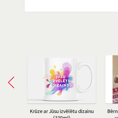
ed my
Krūze ar Jūsu izvēlētu dizainu
Bērn
(330ml)
v