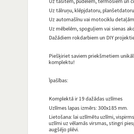
Uz tasītēm, pudelēm, termosiem un ci
Uz tālruņu, klēpjdatoru, planšetdator
Uz automašīnu vai motociklu detaļām
Uz mēbelēm, spoguļiem vai sienas ak
Dažādiem rokdarbiem un DIY projekti
Piešķiriet saviem priekšmetiem unikālu
komplektu!
Īpašības:
Komplektā ir 19 dažādas uzlīmes
Uzlīmes lapas izmērs: 300x185 mm.
Lietošana: lai uzlīmētu uzlīmi, vispirm
uzlīmi uz vēlamās virsmas, stingri pi
augšējo plēvi.