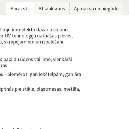
Apraksts
Atsauksmes
Apmaksa un piegāde
uzlīmju komplektu dažādu virsmu
ar UV tehnoloģiju uz īpašas plēves,
mu, skrāpējumiem un izbalēšanu.
s papildu ūdens vai līme, vienkārši
smas!
ību - piemēroti gan iekštelpām, gan āra
tiprinās pie stikla, plastmasas, metāla,