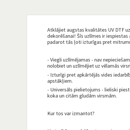
Atklājiet augstas kvalitātes UV DTF 
dekorēšanai! Šīs uzlīmes ir iespiestas 
padarot tās ļoti izturīgas pret mitru
- Viegli uzlīmējamas - nav nepieciešam
nolobiet un uzlīmējiet uz vēlamās vir
- Izturīgi pret apkārtējās vides iedarb
apstākļiem.
- Universāls pielietojums - lieliski pies
koka un citām gludām virsmām.
Kur tos var izmantot?