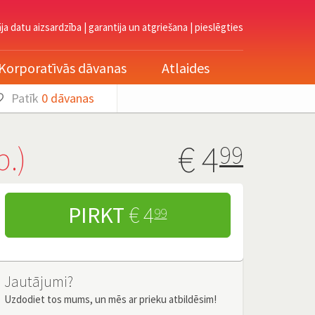
āja datu aizsardzība
|
garantija un atgriešana
|
pieslēgties
Korporatīvās dāvanas
Atlaides
Patīk
0
dāvanas
€
4
.)
99
PIRKT
€ 4
99
Jautājumi?
Uzdodiet tos mums, un mēs ar prieku atbildēsim!