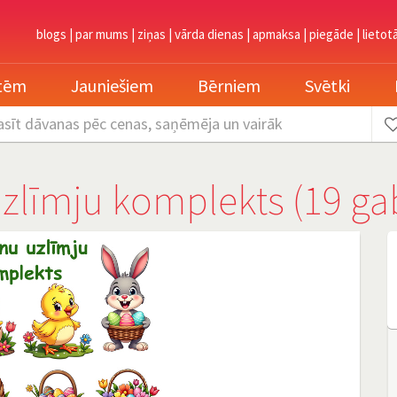
blogs
|
par mums
|
ziņas
|
vārda dienas
|
apmaksa
|
piegāde
|
lietot
etēm
Jauniešiem
Bērniem
Svētki
asīt dāvanas
pēc cenas, saņēmēja un vairāk
zlīmju komplekts (19 gab