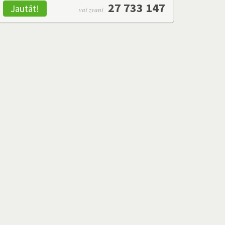
27 733 147
Jautāt!
vai zvani