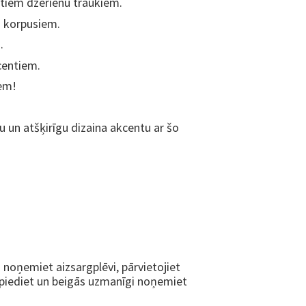
tiem dzērienu traukiem.
u korpusiem.
.
centiem.
em!
 un atšķirīgu dizaina akcentu ar šo
s noņemiet aizsargplēvi, pārvietojiet
espiediet un beigās uzmanīgi noņemiet