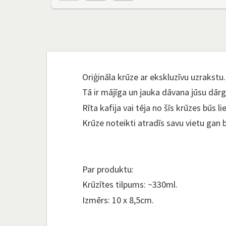
Oriģināla krūze ar ekskluzīvu uzrakstu.
Tā ir mājīga un jauka dāvana jūsu dār
Rīta kafija vai tēja no šīs krūzes būs l
Krūze noteikti atradīs savu vietu gan b
Par produktu:
Krūzītes tilpums: ~330ml.
Izmērs: 10 x 8,5cm.