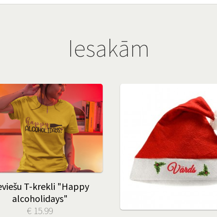
Iesakām
eviešu T-krekli "Happy
alcoholidays"
€ 15.99