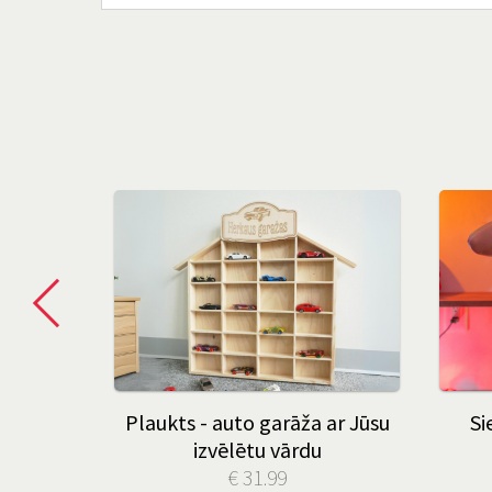
 jūsu
Plaukts - auto garāža ar Jūsu
Si
izvēlētu vārdu
€ 31.99