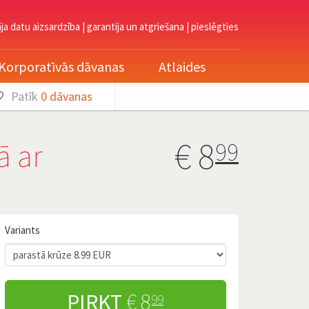
āja datu aizsardzība
|
garantija un atgriešana
|
pieslēgties
Korporatīvās dāvanas
Atlaides
Patīk
0
dāvanas
€
8
ā ar
99
Variants
PIRKT
€ 8
99