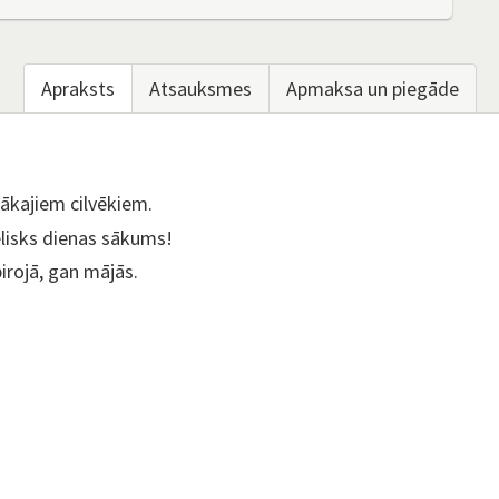
Apraksts
Atsauksmes
Apmaksa un piegāde
gākajiem cilvēkiem.
ielisks dienas sākums!
irojā, gan mājās.