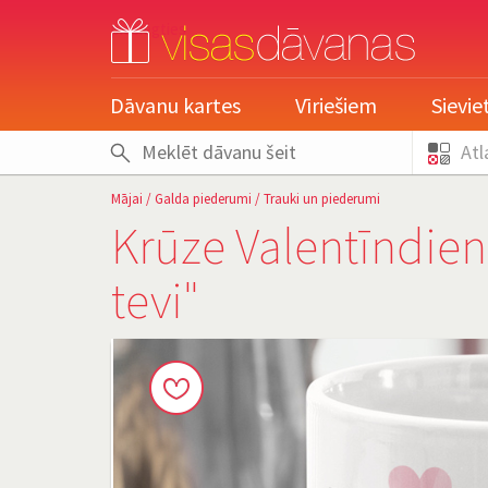
pieslēgties
Dāvanu kartes
Vīriešiem
Sievi
Atl
Mājai
/
Galda piederumi
/
Trauki un piederumi
Krūze Valentīndien
tevi"