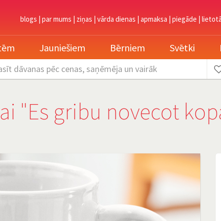
blogs
|
par mums
|
ziņas
|
vārda dienas
|
apmaksa
|
piegāde
|
lietot
etēm
Jauniešiem
Bērniem
Svētki
asīt dāvanas
pēc cenas, saņēmēja un vairāk
ai "Es gribu novecot kop