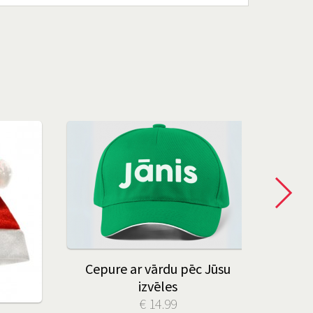
Cepure ar vārdu pēc Jūsu
Kokvi
izvēles
fo
€ 14.99