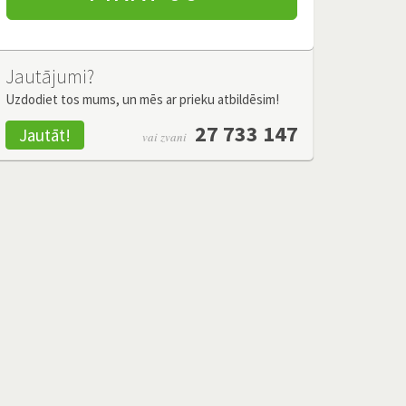
Jautājumi?
Uzdodiet tos mums, un mēs ar prieku atbildēsim!
27 733 147
Jautāt!
vai zvani