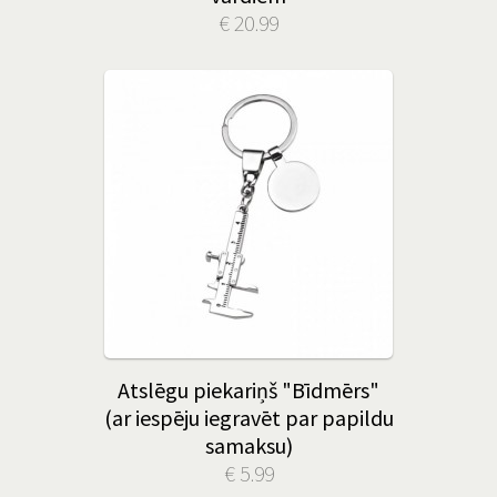
€ 20.99
Atslēgu piekariņš "Bīdmērs"
(ar iespēju iegravēt par papildu
samaksu)
€ 5.99