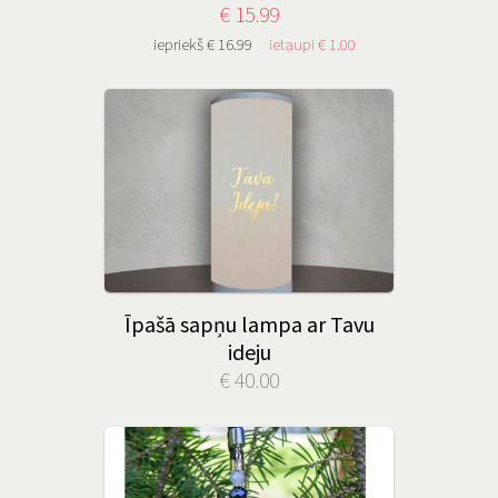
€ 15.99
iepriekš € 16.99
ietaupi € 1.00
Īpašā sapņu lampa ar Tavu
ideju
€ 40.00