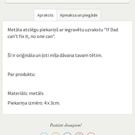
Apraksts
Apmaksa un piegāde
Metāla atslēgu piekariņš ar iegravētu uzrakstu "If Dad
can't fix it, no one can".
Šī ir oriģināla un ļoti mīļa dāvana tavam tētim.
Par produktu:
Materiāls: metāls
Piekariņa izmērs: 4 x 3cm.
Pastāsti draugiem!