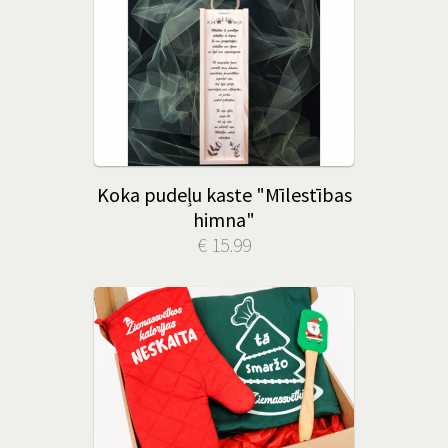
Koka pudeļu kaste "Mīlestības
himna"
€ 15.99