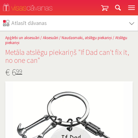
Garantija un atgriešana
Atlasīt dāvanas
Apģērbi un aksesuāri
/
Aksesuāri
/
Naudasmaki, atslēgu piekariņi
/
Atslēgu
piekariņi
Metāla atslēgu piekariņš "If Dad can't fix it,
no one can"
€
6
99