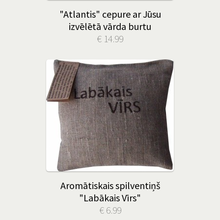
"Atlantis" cepure ar Jūsu
izvēlētā vārda burtu
€ 14.99
Aromātiskais spilventiņš
"Labākais Vīrs"
€ 6.99