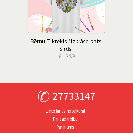
Bērnu T-krekls "Izkrāso pats!
Sirds"
€ 18.99
27733147
Lietošanas noteikumi
Par sadarbību
Par mums