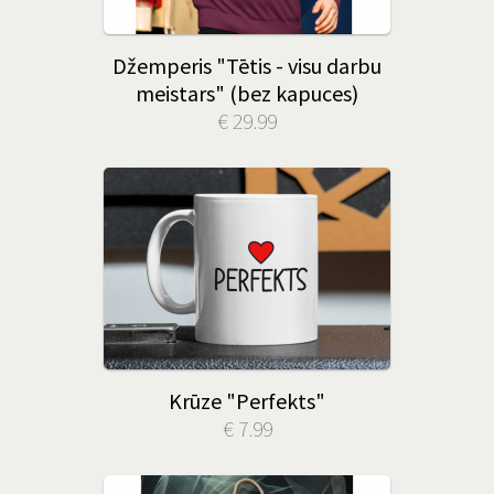
Džemperis "Tētis - visu darbu
meistars" (bez kapuces)
€ 29.99
Krūze "Perfekts"
€ 7.99