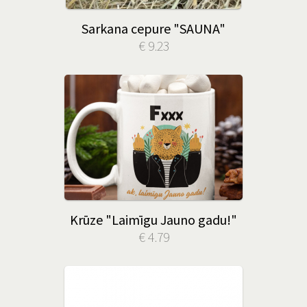
Sarkana cepure "SAUNA"
€ 9.23
Krūze "Laimīgu Jauno gadu!"
€ 4.79