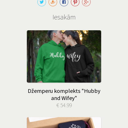
Iesakām
Džemperu komplekts "Hubby
and Wifey"
€ 54.99