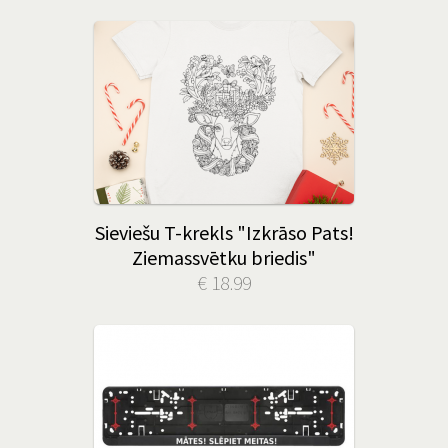
Sieviešu T-krekls "Izkrāso Pats!
Ziemassvētku briedis"
€ 18.99