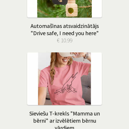
Automašīnas atsvaidzinātājs
"Drive safe, I need you here"
€ 10.99
Sieviešu T-krekls "Mamma un
bērni" ar izvēlētiem bērnu
vārdiem