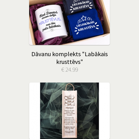
Dāvanu komplekts "Labākais
krusttēvs"
€ 24.99