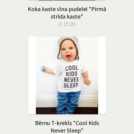
Koka kaste vīna pudelei "Pirmā
strīda kaste"
€ 15.99
Bērnu T-krekls "Cool Kids
Never Sleep"