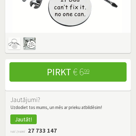
PIRKT
€ 6
99
Jautājumi?
Uzdodiet tos mums, un mēs ar prieku atbildēsim!
Jautāt!
27 733 147
vai zvani