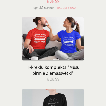
€ 28.99
iepriekš € 34.99
ietaupi € 6.00
T-kreklu komplekts "Mūsu
pirmie Ziemassvētki"
€ 28.99