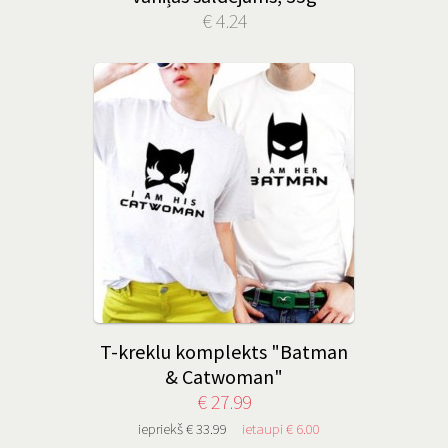
€ 4.24
T-kreklu komplekts "Batman
& Catwoman"
€ 27.99
iepriekš € 33.99
ietaupi € 6.00