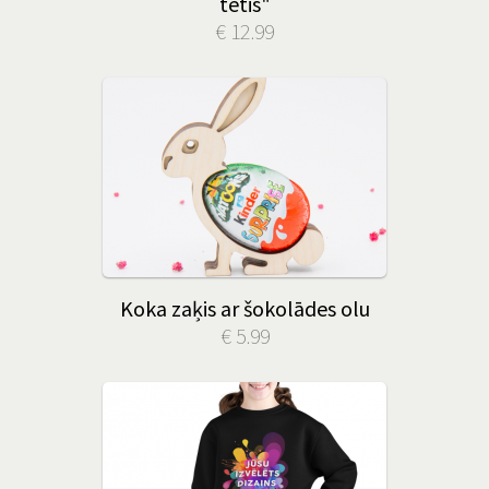
tētis"
€ 12.99
Koka zaķis ar šokolādes olu
€ 5.99