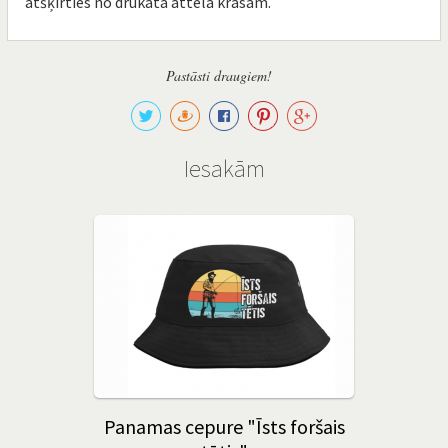
atšķirties no drukātā attēla krāsām.
Pastāsti draugiem!
Iesakām
Panamas cepure "Īsts foršais