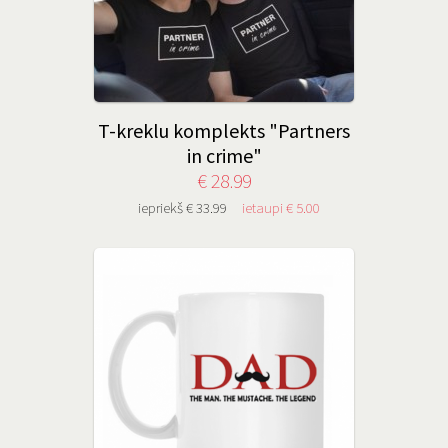
T-kreklu komplekts "Partners
in crime"
€ 28.99
iepriekš € 33.99
ietaupi € 5.00