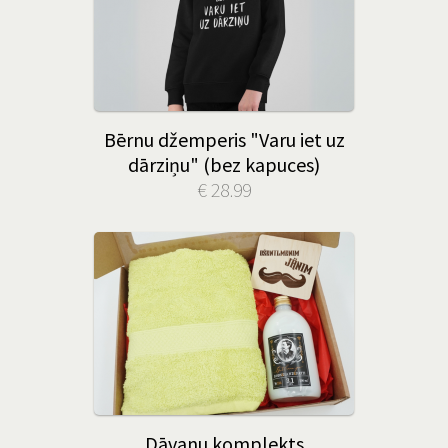
Bērnu džemperis "Varu iet uz
dārziņu" (bez kapuces)
€ 28.99
Dāvanu komplekts