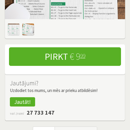
PIRKT
€ 9
99
Jautājumi?
Uzdodiet tos mums, un mēs ar prieku atbildēsim!
Jautāt!
27 733 147
vai zvani