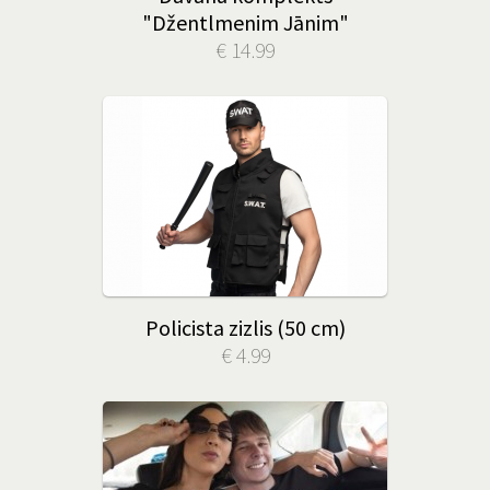
"Džentlmenim Jānim"
€ 14.99
Policista zizlis (50 cm)
€ 4.99