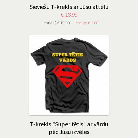
Sieviešu T-krekls ar Jūsu attēlu
€ 18.99
iepriekš € 19.99
ietaupi € 1.00
T-krekls "Super tētis" ar vārdu
pēc Jūsu izvēles