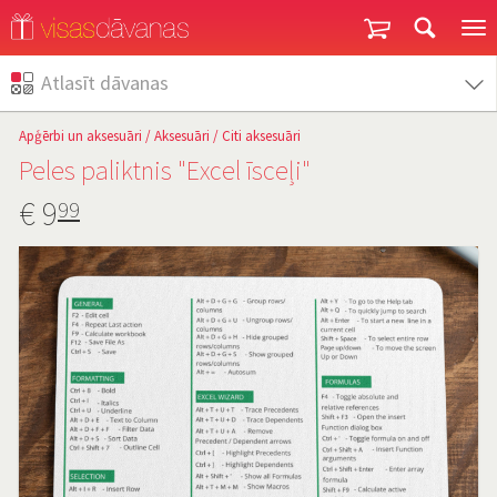
Garantija un atgriešana
Atlasīt dāvanas
Apģērbi un aksesuāri
/
Aksesuāri
/
Citi aksesuāri
Peles paliktnis "Excel īsceļi"
€
9
99