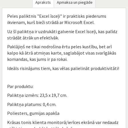
Apraksts
Apmaksa un piegāde
Peles paliktnis "Excel īsceļi" ir praktisks piederums
ikvienam, kurš bieži strādā ar Microsoft Excel.
Uz šī paliktņa ir uzdrukāti galvenie Excel īsceļi, kas palīdz
strādāt ātrāk un efektīvāk.
Paklājiņš ne tikai nodrošina ērtu peles kustību, bet arī
kalpo kā ātrā atmiņas karte, saglabājot visas svarīgākās
komandas, kas jums ir pa rokai.
Ideāls risinājums tiem, kas vēlas palielināt produktivitāti!
Par produktu:
Paliktņa izmērs: 23,5 x 19,7 cm.
Paliktņa platums: 0,4 cm.
Poliesters, gumijas apakša
Krāsas tonis klienta monitorā/ierīces ekrānā var nedaudz