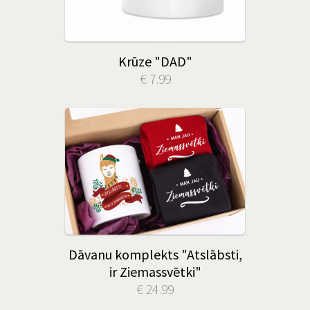
Krūze "DAD"
€ 7.99
Dāvanu komplekts "Atslābsti,
ir Ziemassvētki"
€ 24.99