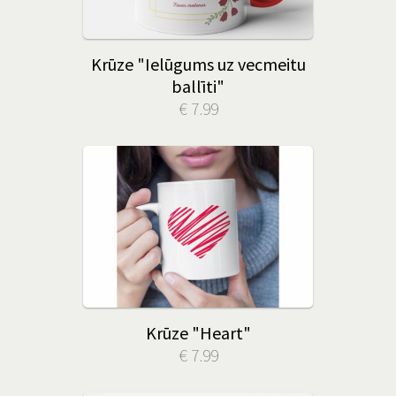
Krūze "Ielūgums uz vecmeitu
ballīti"
€ 7.99
Krūze "Heart"
€ 7.99