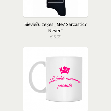
Sieviešu zeķes „Me? Sarcastic?
Never“
€ 6.99