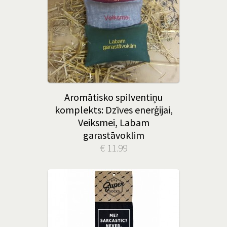
Aromātisko spilventiņu
komplekts: Dzīves enerģijai,
Veiksmei, Labam
garastāvoklim
€ 11.99