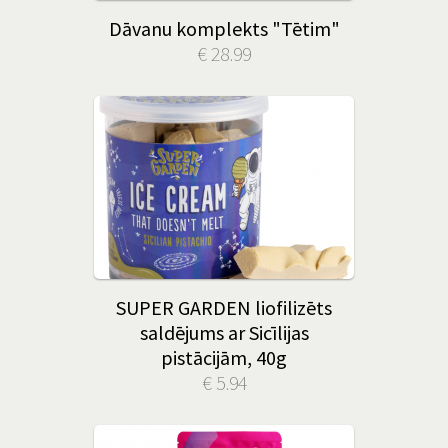
Dāvanu komplekts "Tētim"
€ 28.99
SUPER GARDEN liofilizēts
saldējums ar Sicīlijas
pistācijām, 40g
€ 5.94