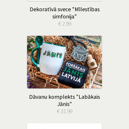
Dekoratīvā svece "Mīlestības
simfonija"
€ 2.99
Dāvanu komplekts "Labākais
Jānis"
€ 31.99