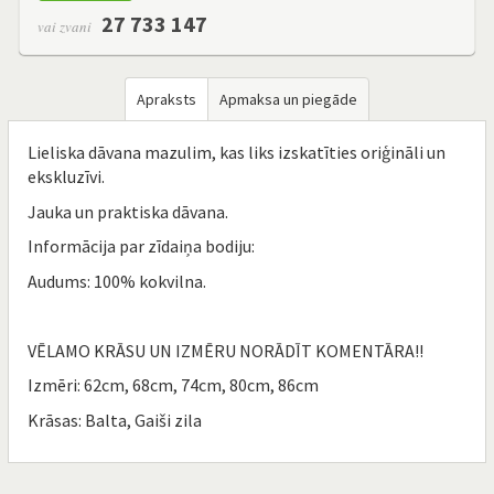
27 733 147
vai zvani
Apraksts
Apmaksa un piegāde
Lieliska dāvana mazulim, kas liks izskatīties oriģināli un
ekskluzīvi.
Jauka un praktiska dāvana.
Informācija par zīdaiņa bodiju:
Audums: 100% kokvilna.
VĒLAMO KRĀSU UN IZMĒRU NORĀDĪT KOMENTĀRA!!
Izmēri: 62cm, 68cm, 74cm, 80cm, 86cm
Krāsas: Balta, Gaiši zila