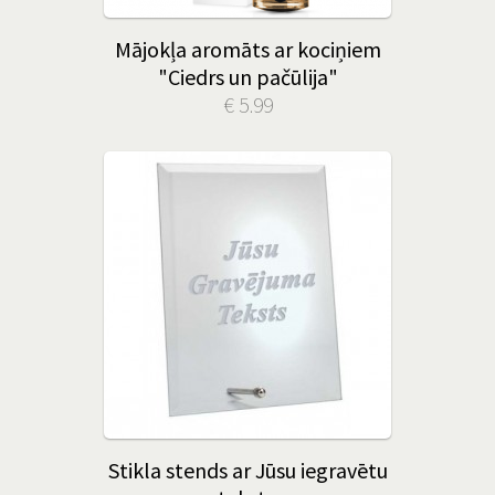
Mājokļa aromāts ar kociņiem
"Ciedrs un pačūlija"
€ 5.99
Stikla stends ar Jūsu iegravētu