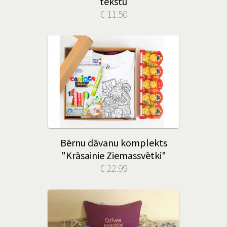
tekstu
€ 11.50
Bērnu dāvanu komplekts
"Krāsainie Ziemassvētki"
€ 22.99