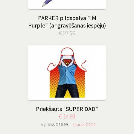
PARKER pildspalva "IM
Purple" (ar gravēšanas iespēju)
€ 27.99
Priekšauts "SUPER DAD"
€ 14.99
iepriekš € 16.99
ietaupi € 2.00