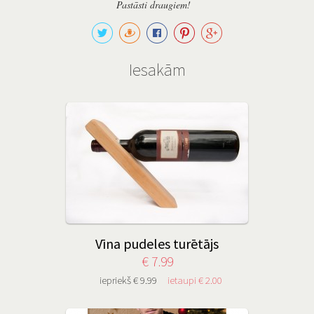
Pastāsti draugiem!
Iesakām
Vīna pudeles turētājs
€ 7.99
iepriekš € 9.99
ietaupi € 2.00