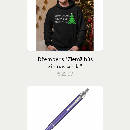
Džemperis "Ziemā būs
Ziemassvētki"
€ 29.99