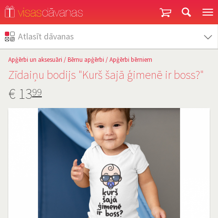
Garantija un atgriešana
Atlasīt dāvanas
Apģērbi un aksesuāri
/
Bērnu apģērbi
/
Apģērbi bērniem
Zīdaiņu bodijs "Kurš šajā ģimenē ir boss?"
€
13
99