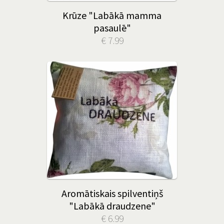
Krūze "Labākā mamma
pasaulē"
€ 7.99
Aromātiskais spilventiņš
"Labākā draudzene"
€ 6.99