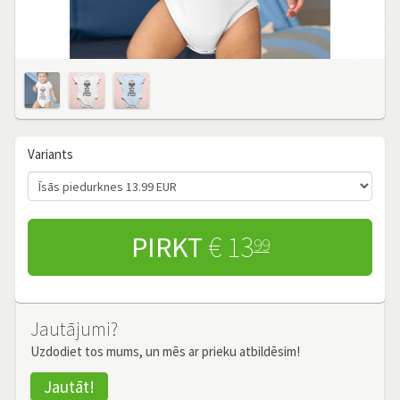
Variants
PIRKT
€ 13
99
Jautājumi?
Uzdodiet tos mums, un mēs ar prieku atbildēsim!
Jautāt!