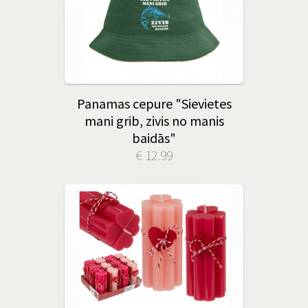
Panamas cepure "Sievietes
mani grib, zivis no manis
baidās"
€ 12.99