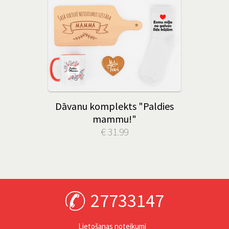
Dāvanu komplekts "Paldies
mammu!"
€ 31.99
27733147
Lietošanas noteikumi