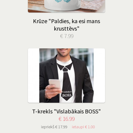
Krūze "Paldies, ka esi mans
krusttēvs"
€ 7.99
T-krekls "Vislabākais BOSS"
€ 16.99
iepriekš € 17.99
ietaupi € 1.00