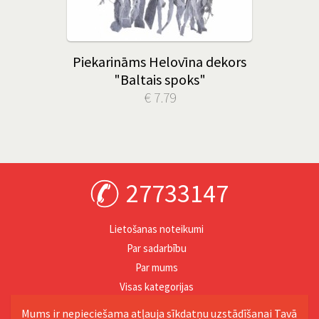
Piekarināms Helovīna dekors
"Baltais spoks"
€ 7.79
27733147
Lietošanas noteikumi
Par sadarbību
Par mums
Visas kategorijas
Personība
Mums ir nepieciešama atļauja sīkdatņu uzstādīšanai Tavā