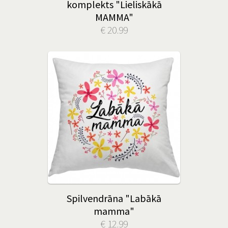
komplekts "Lieliskākā
MAMMA"
€ 20.99
Spilvendrāna "Labākā
mamma"
€ 12.99