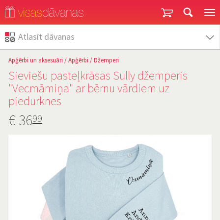
Garantija un atgriešana
Atlasīt dāvanas
Apģērbi un aksesuāri
/
Apģērbi
/
Džemperi
Sieviešu pasteļkrāsas Sully džemperis
"Vecmāmiņa" ar bērnu vārdiem uz
piedurknes
€
36
99