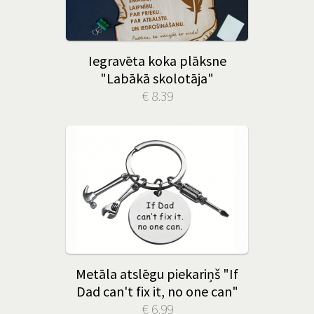
Iegravēta koka plāksne
"Labākā skolotāja"
€ 8.39
Metāla atslēgu piekariņš "If
Dad can't fix it, no one can"
€ 6.99