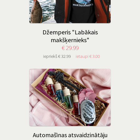
Džemperis "Labākais
makšķernieks"
€ 29.99
iepriekš € 32.99
ietaupi € 3.00
Automašīnas atsvaidzinātāju