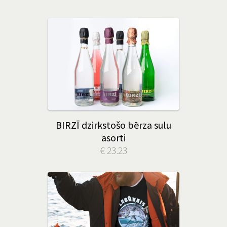
BIRZĪ dzirkstošo bērza sulu
asorti
€ 23.23