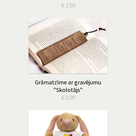
€ 3.59
Grāmatzīme ar gravējumu
"Skolotājs"
€ 5.99