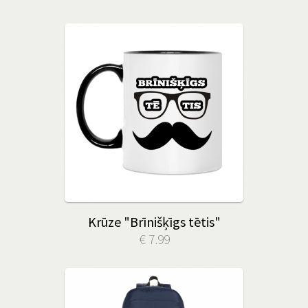
Krūze "Brīnišķīgs tētis"
€ 7.99