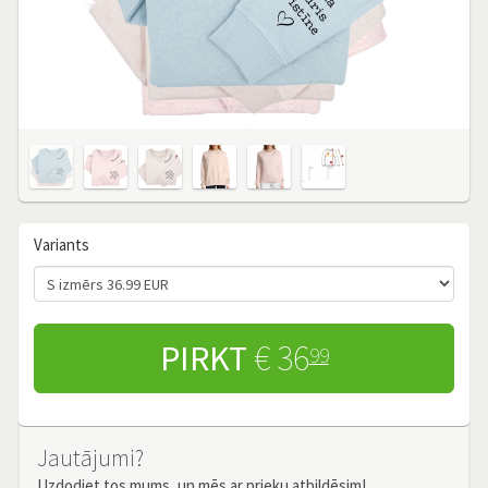
Variants
PIRKT
€ 36
99
Jautājumi?
Uzdodiet tos mums, un mēs ar prieku atbildēsim!