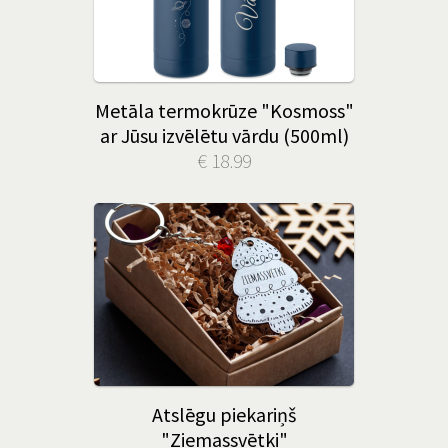
Metāla termokrūze "Kosmoss"
ar Jūsu izvēlētu vārdu (500ml)
€ 18.99
Atslēgu piekariņš
"Ziemassvētki"