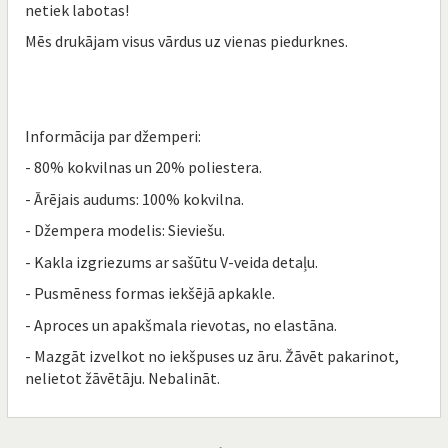
netiek labotas!
Mēs drukājam visus vārdus uz vienas piedurknes.
Informācija par džemperi:
- 80% kokvilnas un 20% poliestera.
- Ārējais audums: 100% kokvilna.
- Džempera modelis: Sieviešu.
- Kakla izgriezums ar sašūtu V-veida detaļu.
- Pusmēness formas iekšējā apkakle.
- Aproces un apakšmala rievotas, no elastāna.
- Mazgāt izvelkot no iekšpuses uz āru. Žāvēt pakarinot,
nelietot žāvētāju. Nebalināt.