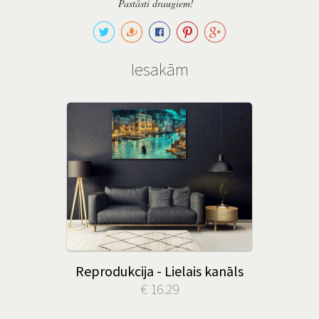
Pastāsti draugiem!
Iesakām
Reprodukcija - Lielais kanāls
€ 16.29