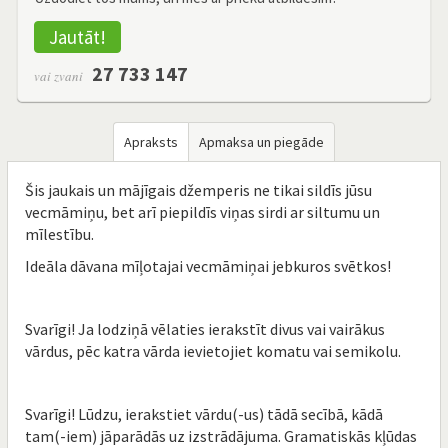
Jautāt!
27 733 147
vai zvani
Apraksts
Apmaksa un piegāde
Šis jaukais un mājīgais džemperis ne tikai sildīs jūsu
vecmāmiņu, bet arī piepildīs viņas sirdi ar siltumu un
mīlestību.
Ideāla dāvana mīļotajai vecmāmiņai jebkuros svētkos!
Svarīgi! Ja lodziņā vēlaties ierakstīt divus vai vairākus
vārdus, pēc katra vārda ievietojiet komatu vai semikolu.
Svarīgi! Lūdzu, ierakstiet vārdu(-us) tādā secībā, kādā
tam(-iem) jāparādās uz izstrādājuma. Gramatiskās kļūdas