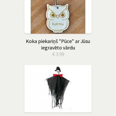
Koka piekariņš "Pūce" ar Jūsu
iegravēto vārdu
€ 3.99