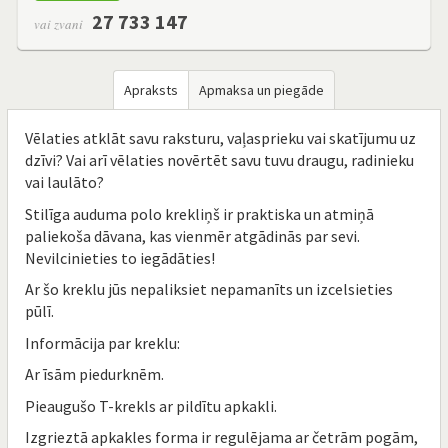
27 733 147
vai zvani
Apraksts
Apmaksa un piegāde
Vēlaties atklāt savu raksturu, vaļasprieku vai skatījumu uz
dzīvi? Vai arī vēlaties novērtēt savu tuvu draugu, radinieku
vai laulāto?
Stilīga auduma polo krekliņš ir praktiska un atmiņā
paliekoša dāvana, kas vienmēr atgādinās par sevi.
Nevilcinieties to iegādāties!
Ar šo kreklu jūs nepaliksiet nepamanīts un izcelsieties
pūlī.
Informācija par kreklu:
Ar īsām piedurknēm.
Pieaugušo T-krekls ar pildītu apkakli.
Izgrieztā apkakles forma ir regulējama ar četrām pogām,