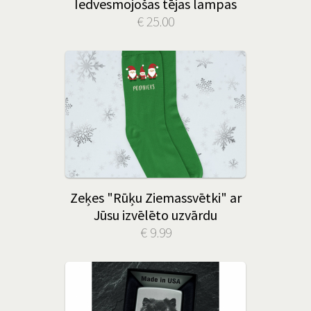
Iedvesmojošas tējas lampas
€ 25.00
Zeķes "Rūķu Ziemassvētki" ar
Jūsu izvēlēto uzvārdu
€ 9.99