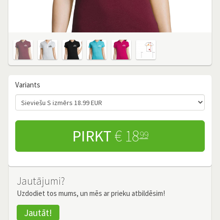
Variants
PIRKT
€ 18
99
Jautājumi?
Uzdodiet tos mums, un mēs ar prieku atbildēsim!
Jautāt!