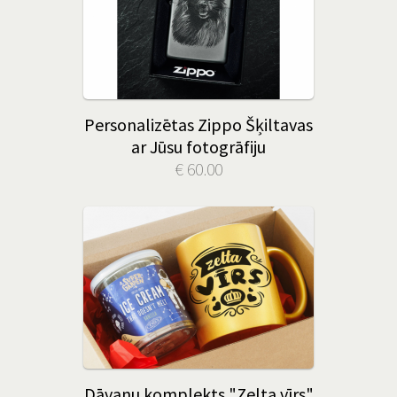
Personalizētas Zippo Šķiltavas
ar Jūsu fotogrāfiju
€ 60.00
Dāvanu komplekts "Zelta vīrs"