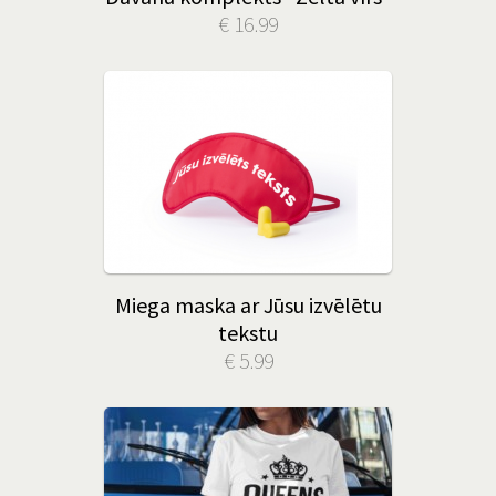
€ 16.99
Miega maska ar Jūsu izvēlētu
tekstu
€ 5.99