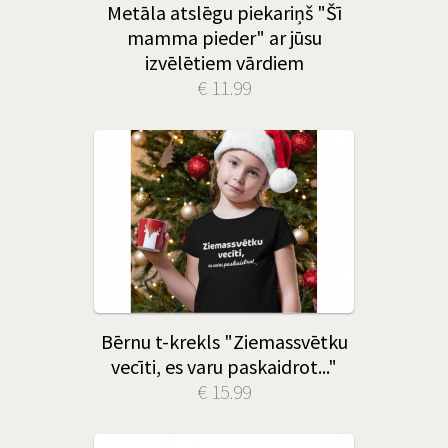
Metāla atslēgu piekariņš "Šī
mamma pieder" ar jūsu
izvēlētiem vārdiem
€ 11.99
Bērnu t-krekls "Ziemassvētku
vecīti, es varu paskaidrot..."
€ 15.99