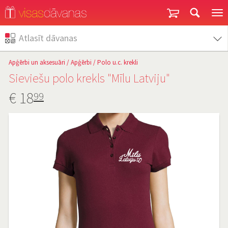
Garantija un atgriešana
Atlasīt dāvanas
Apģērbi un aksesuāri
/
Apģērbi
/
Polo u.c. krekli
Sieviešu polo krekls "Mīlu Latviju"
€
18
99