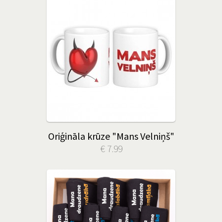
Oriģināla krūze "Mans Velniņš"
€ 7.99