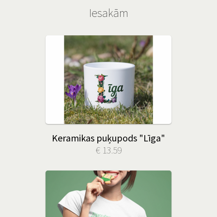
Iesakām
Keramikas puķupods "Līga"
€ 13.59