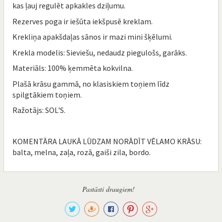
kas ļauj regulēt apkakles dziļumu.
Rezerves poga ir iešūta iekšpusē kreklam.
Krekliņa apakšdaļas sānos ir mazi mini šķēlumi.
Krekla modelis: Sieviešu, nedaudz piegulošs, garāks.
Materiāls: 100% ķemmēta kokvilna.
Plašā krāsu gammā, no klasiskiem toņiem līdz
spilgtākiem toņiem.
Ražotājs: SOL'S.
KOMENTĀRA LAUKĀ LŪDZAM NORĀDĪT VĒLAMO KRĀSU:
balta, melna, zaļa, rozā, gaiši zila, bordo.
Pastāsti draugiem!