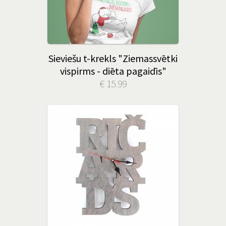
Sieviešu t-krekls "Ziemassvētki
vispirms - diēta pagaidīs"
€ 15.99