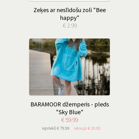
Zeķes ar neslīdošu zoli "Bee
happy"
€ 2.99
BARAMOOR džemperis - pleds
"Sky Blue"
€ 59.99
iepriekš € 79.99
ietaupi € 20.00