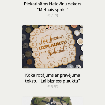
Piekarināms Helovīnu dekors
"Melnais spoks"
€ 7.79
Koka rotājums ar gravējuma
tekstu "Lai bizness plauktu"
€ 5.59