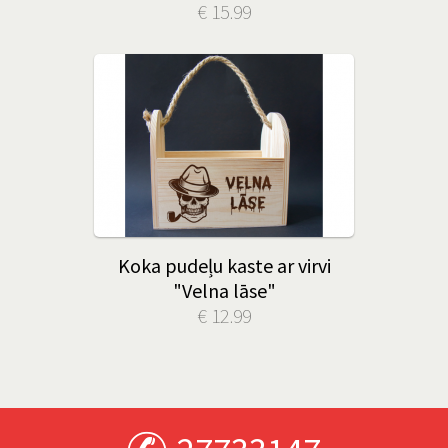
€ 15.99
Koka pudeļu kaste ar virvi
"Velna lāse"
€ 12.99