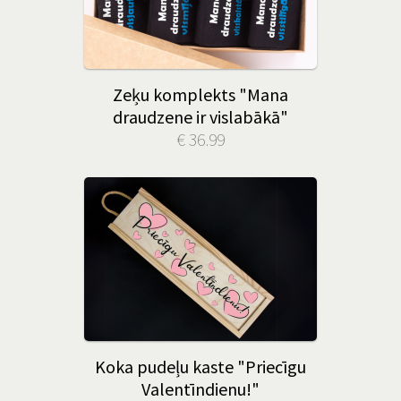
Zeķu komplekts "Mana
draudzene ir vislabākā"
€ 36.99
Koka pudeļu kaste "Priecīgu
Valentīndienu!"