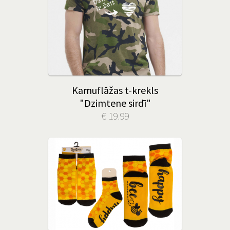
Kamuflāžas t-krekls
"Dzimtene sirdī"
€ 19.99