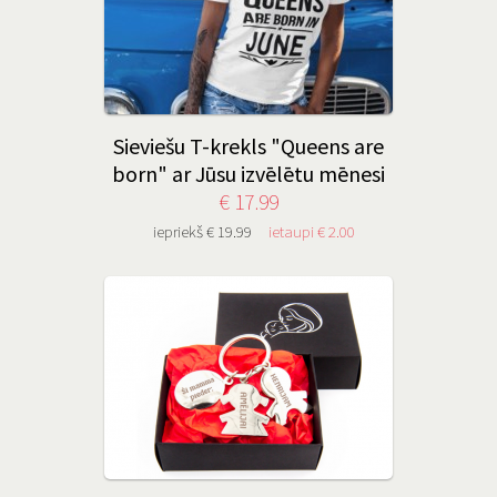
Sieviešu T-krekls "Queens are
born" ar Jūsu izvēlētu mēnesi
€ 17.99
iepriekš € 19.99
ietaupi € 2.00