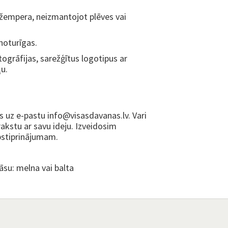
/džempera, neizmantojot plēves vai
gnoturīgas.
ogrāfijas, sarežģītus logotipus ar
u.
uz e-pastu info@visasdavanas.lv. Vari
rakstu ar savu ideju. Izveidosim
apstiprinājumam.
su: melna vai balta