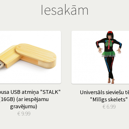
Iesakām
usa USB atmiņa "STALK"
Universāls sieviešu t
(16GB) (ar iespējamu
"Mīlīgs skelets"
gravējumu)
€ 6.99
€ 9.99