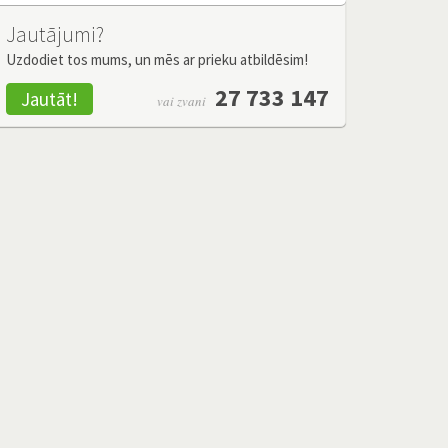
Jautājumi?
Uzdodiet tos mums, un mēs ar prieku atbildēsim!
27 733 147
Jautāt!
vai zvani