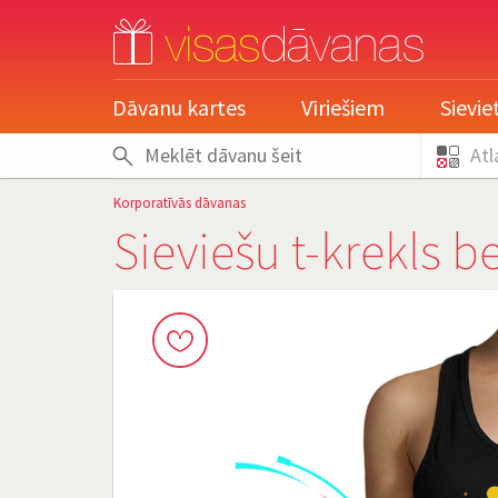
pieslēgties
Dāvanu kartes
Vīriešiem
Sievi
Atl
Korporatīvās dāvanas
Sieviešu t-krekls 