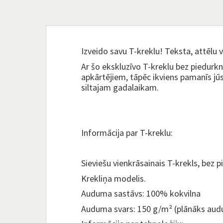
Izveido savu T-kreklu! Teksta, attēlu 
Ar šo ekskluzīvo T-kreklu bez piedurkn
apkārtējiem, tāpēc ikviens pamanīs jūsu
siltajam gadalaikam.
Informācija par T-kreklu:
Sieviešu vienkrāsainais T-krekls, bez 
Krekliņa modelis.
Auduma sastāvs: 100% kokvilna
Auduma svars: 150 g/m² (plānāks aud