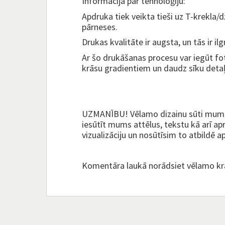
Informācija par tehnoloģiju:
Apdruka tiek veikta tieši uz T-krekla
pārneses.
Drukas kvalitāte ir augsta, un tās ir il
Ar šo drukāšanas procesu var iegūt fot
krāsu gradientiem un daudz sīku detaļ
UZMANĪBU! Vēlamo dizainu sūti mums 
iesūtīt mums attēlus, tekstu kā arī ap
vizualizāciju un nosūtīsim to atbildē 
Komentāra laukā norādsiet vēlamo krā