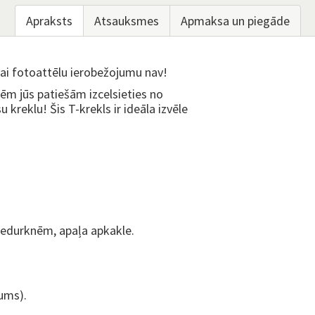
Apraksts
Atsauksmes
Apmaksa un piegāde
vai fotoattēlu ierobežojumu nav!
ēm jūs patiešām izcelsieties no
 kreklu! Šis T-krekls ir ideāla izvēle
piedurknēm, apaļa apkakle.
ums).