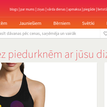
blogs
|
par mums
|
ziņas
|
vārda dienas
|
apmaksa
|
piegāde
|
lietot
etēm
Jauniešiem
Bērniem
Svētki
asīt dāvanas
pēc cenas, saņēmēja un vairāk
bez piedurknēm ar jūsu di