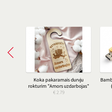
Koka pakaramais durvju
Bamb
rokturim "Amors uzdarbojas"
€ 2.79
i mīlu"