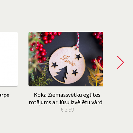
Koka Ziemassvētku eglītes
ērps
rotājums ar Jūsu izvēlētu vārdu
€ 2.39
T-krek