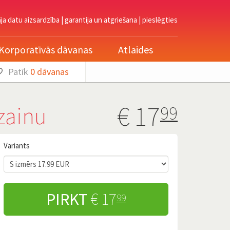
āja datu aizsardzība
|
garantija un atgriešana
|
pieslēgties
Korporatīvās dāvanas
Atlaides
Patīk
0
dāvanas
€
17
zainu
99
Variants
PIRKT
€ 17
99