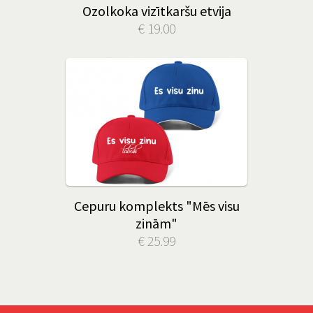
Ozolkoka vizītkaršu etvija
€ 19.00
Cepuru komplekts "Mēs visu
zinām"
€ 25.99