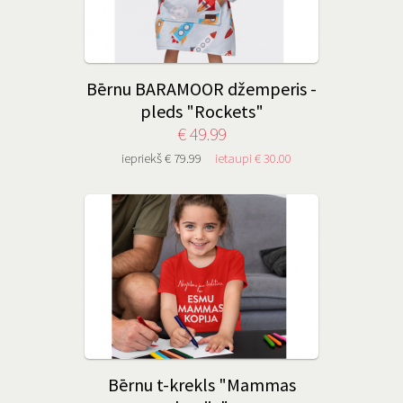
Bērnu BARAMOOR džemperis -
pleds "Rockets"
€ 49.99
iepriekš € 79.99
ietaupi € 30.00
Bērnu t-krekls "Mammas