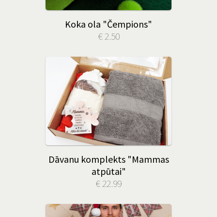
Koka ola "Čempions"
€ 2.50
Dāvanu komplekts "Mammas
atpūtai"
€ 22.99