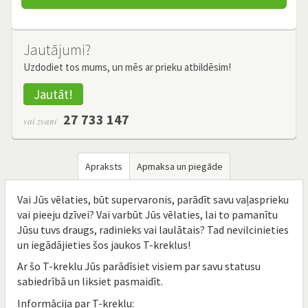
Jautājumi?
Uzdodiet tos mums, un mēs ar prieku atbildēsim!
Jautāt!
27 733 147
vai zvani
Apraksts
Apmaksa un piegāde
Vai Jūs vēlaties, būt supervaronis, parādīt savu vaļasprieku
vai pieeju dzīvei? Vai varbūt Jūs vēlaties, lai to pamanītu
Jūsu tuvs draugs, radinieks vai laulātais? Tad nevilcinieties
un iegādājieties šos jaukos T-kreklus!
Ar šo T-kreklu Jūs parādīsiet visiem par savu statusu
sabiedrībā un liksiet pasmaidīt.
Informācija par T-kreklu​: