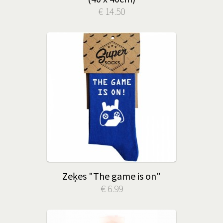
€ 14.50
Zeķes "The game is on"
€ 6.99