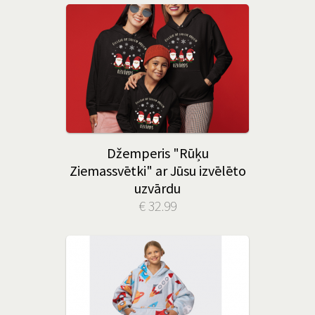
Džemperis "Rūķu
Ziemassvētki" ar Jūsu izvēlēto
uzvārdu
€ 32.99