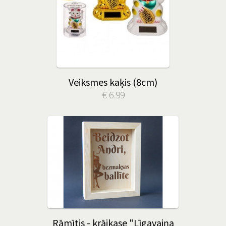
Veiksmes kaķis (8cm)
€ 6.99
Rāmītis - krājkase "Līgavaiņa