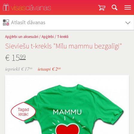
Garantija un atgriešana
Atlasīt dāvanas
Apģērbi un aksesuāri
/
Apģērbi
/
T-krekli
Sieviešu t-krekls "Mīlu mammu bezgalīgi"
€
15
99
iepriekš € 17
ietaupi € 2
99
00