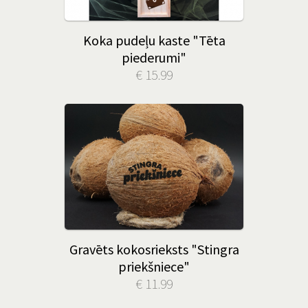
Koka pudeļu kaste "Tēta
piederumi"
€ 15.99
Gravēts kokosrieksts "Stingra
priekšniece"
€ 11.99