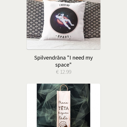
Spilvendrāna "I need my
space"
€ 12.99