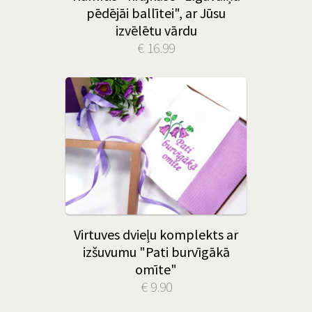
pēdējāi ballītei", ar Jūsu
izvēlētu vārdu
€ 16.99
Virtuves dvieļu komplekts ar
izšuvumu "Pati burvīgākā
omīte"
€ 9.90