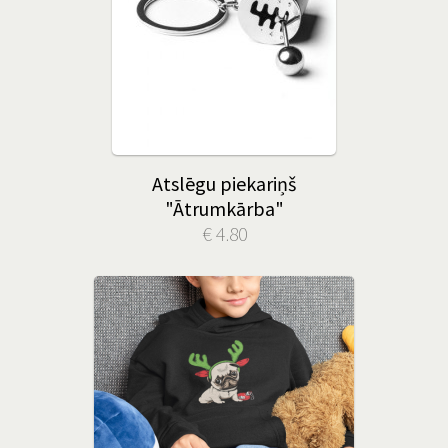
Atslēgu piekariņš
"Ātrumkārba"
€ 4.80