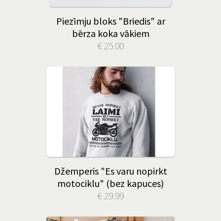
Piezīmju bloks "Briedis" ar
bērza koka vākiem
€ 25.00
Džemperis "Es varu nopirkt
motociklu" (bez kapuces)
€ 29.99