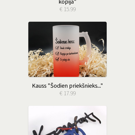
kopija"
€ 15.99
Kauss "Šodien priekšnieks..."
€ 17.99