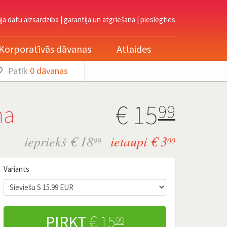
āja datu aizsardzība
|
garantija un atgriešana
|
pieslēgties
Korporatīvās dāvanas
Atlaides
Patīk
0
dāvanas
€
15
ma
99
iepriekš € 18
ietaupi € 3
99
00
Variants
PIRKT
€ 15
99