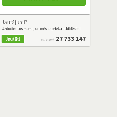
Jautājumi?
Uzdodiet tos mums, un mēs ar prieku atbildēsim!
27 733 147
Jautāt!
vai zvani