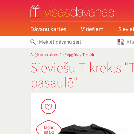
pieslēgties
Dāvanu kartes
Vīriešiem
Sievi
Atl
Apģērbi un aksesuāri
/
Apģērbi
/
T-krekli
Sieviešu T-krekls 
pasaulē"