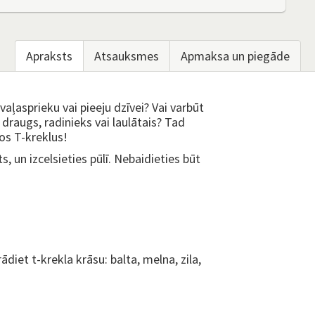
Apraksts
Atsauksmes
Apmaksa un piegāde
vaļasprieku vai pieeju dzīvei? Vai varbūt
 draugs, radinieks vai laulātais? Tad
kos T-kreklus!
, un izcelsieties pūlī. Nebaidieties būt
iet t-krekla krāsu: balta, melna, zila,