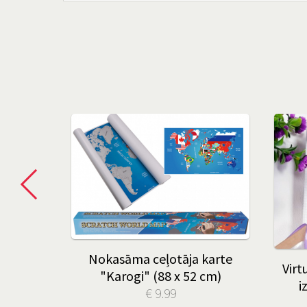
 gribu,
Nokasāma ceļotāja karte
Virt
"Karogi" (88 x 52 cm)
i
€ 9.99