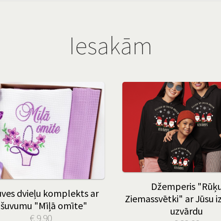
Iesakām
Džemperis "Rūķ
uves dvieļu komplekts ar
Ziemassvētki" ar Jūsu i
zšuvumu "Mīļā omīte"
uzvārdu
€ 9.90