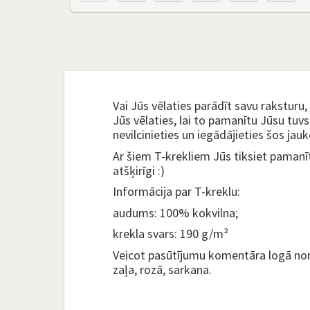
Vai Jūs vēlaties parādīt savu raksturu, 
Jūs vēlaties, lai to pamanītu Jūsu tuvs
nevilcinieties un iegādājieties šos jau
Ar šiem T-krekliem Jūs tiksiet pamanīts
atšķirīgi :)
Informācija par T-kreklu​:
audums: 100% kokvilna;
krekla svars: 190 g/m²
Veicot pasūtījumu komentāra logā norād
zaļa, rozā, sarkana.