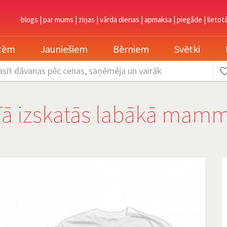
blogs
|
par mums
|
ziņas
|
vārda dienas
|
apmaksa
|
piegāde
|
lietot
etēm
Jauniešiem
Bērniem
Svētki
asīt dāvanas
pēc cenas, saņēmēja un vairāk
"Tā izskatās labākā mam