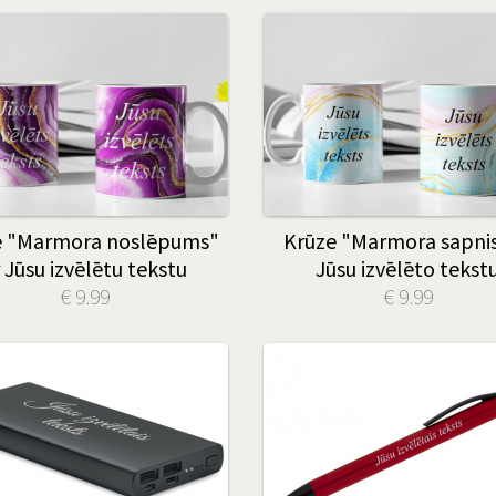
e "Marmora noslēpums"
Krūze "Marmora sapnis
 Jūsu izvēlētu tekstu
Jūsu izvēlēto tekst
€ 9.99
€ 9.99