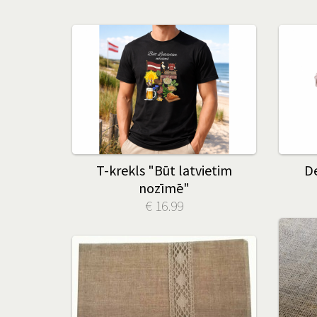
T-krekls "Būt latvietim
De
nozīmē"
€ 16.99