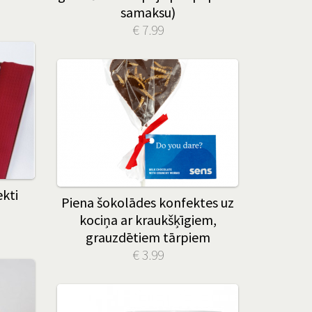
samaksu)
€ 7.99
ekti
Piena šokolādes konfektes uz
kociņa ar kraukšķīgiem,
grauzdētiem tārpiem
€ 3.99