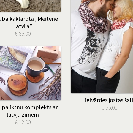
aba kaklarota „Meitene
Latvija”
€ 65.00
Lielvārdes jostas šal
 paliktņu komplekts ar
€ 55.00
latvju zīmēm
€ 12.00