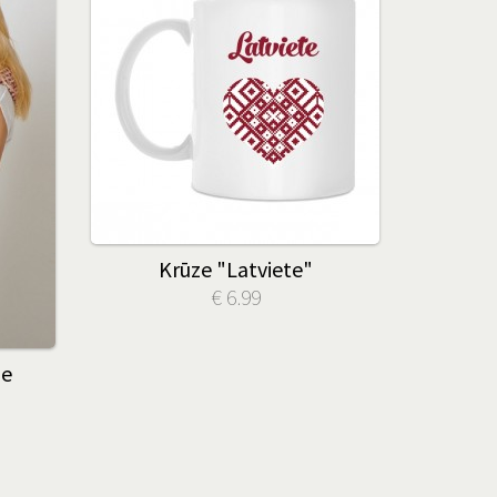
Krūze "Latviete"
€ 6.99
le