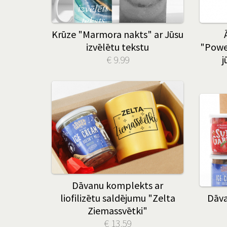
Krūze "Marmora nakts" ar Jūsu
izvēlētu tekstu
"Powe
€ 9.99
j
Dāvanu komplekts ar
liofilizētu saldējumu "Zelta
Dāva
Ziemassvētki"
€ 13.59