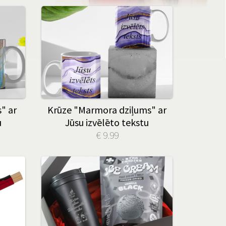
" ar
Krūze "Marmora dziļums" ar
u
Jūsu izvēlēto tekstu
€ 9.99