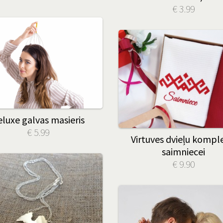
€ 3.99
luxe galvas masieris
€ 5.99
Virtuves dvieļu kompl
saimniecei
€ 9.90