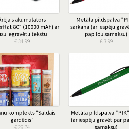
Ārējais akumulators
Metāla pildspalva "PI
rflat 8C" (10000 mAh) ar
sarkana (ar iespēju grav
ūsu iegravētu tekstu
papildu samaksu)
€ 34.99
€ 3.99
nu komplekts "Saldais
Metāla pildspalva "PIK",
gardēdis"
(ar iespēju gravēt par p
€ 29.74
samaksu)