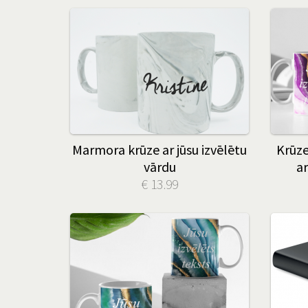
Marmora krūze ar jūsu izvēlētu
Krūz
vārdu
ar
€ 13.99