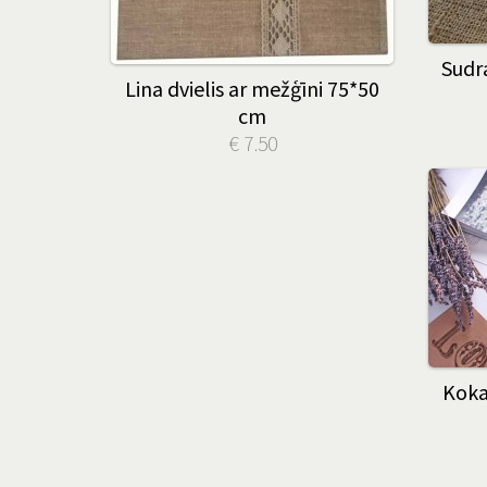
Sudr
Lina dvielis ar mežģīni 75*50
cm
€ 7.50
Koka