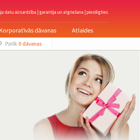
āja datu aizsardzība
|
garantija un atgriešana
|
pieslēgties
Korporatīvās dāvanas
Atlaides
Patīk
0
dāvanas