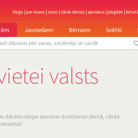
blogs
|
par mums
|
ziņas
|
vārda dienas
|
apmaksa
|
piegāde
|
lietot
etēm
Jauniešiem
Bērniem
Svētki
asīt dāvanas
pēc cenas, saņēmēja un vairāk
ietei valsts
las dāvanu idejas sievietei dzimšanas dienā, vārda
 sievietei!