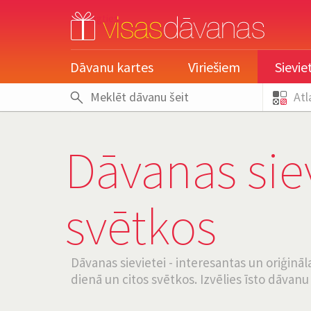
pieslēgties
Dāvanu kartes
Vīriešiem
Sievi
Atl
Dāvanas siev
svētkos
Dāvanas sievietei - interesantas un oriģinā
dienā un citos svētkos. Izvēlies īsto dāvanu