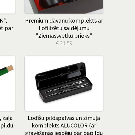
K",
Premium dāvanu komplekts ar
ēt par
liofilizētu saldējumu
"Ziemassvētku prieks"
€ 21.59
 zaļa
Lodīšu pildspalvas un zīmuļa
apildu
komplekts ALUCOLOR (ar
gravēšanas iespēju par papildu