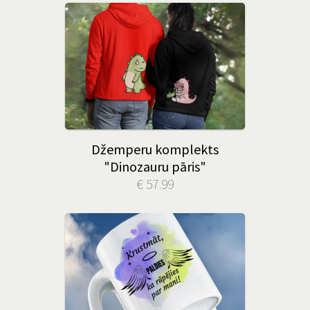
Džemperu komplekts
"Dinozauru pāris"
€ 57.99