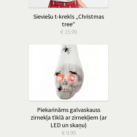
Sieviešu t-krekls „Christmas
tree“
€ 15.99
Piekarināms galvaskauss
zirnekļa tīklā ar zirnekļiem (ar
LED un skaņu)
€ 9.99