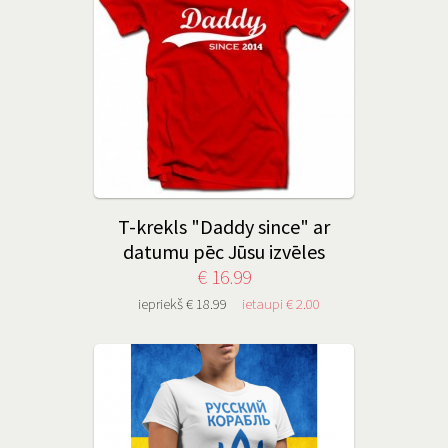
T-krekls "Daddy since" ar
datumu pēc Jūsu izvēles
€ 16.99
iepriekš € 18.99
ietaupi € 2.00