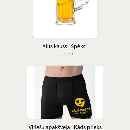
Alus kauss "Spēks"
€ 14.99
Vīriešu apakšveļa "Kāds prieks