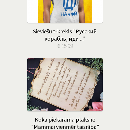
Sieviešu t-krekls "Русский
корабль, иди ..."
€ 15.99
Koka piekaramā plāksne
"Mammai vienmēr taisnība"