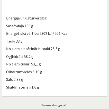
Enerģija un uzturvērtība:
Sastāvdaļa 100 g
Enerģētiskā vērtība 2302 kJ / 551 Kcal
Tauki 33 g
No tiem piesātinātie tauki 26,5 g
Ogļhidrāti 58,2 g
No tiem cukuri 53,1 g
Olbaltumvielas 6,19 g
Sāls 0,37 g
Skaldmateriāli 1,6 g
Pastāsti draugiem!