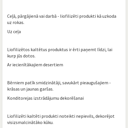
Ceļā, pārgājienā vai darbā - liofilizēti produkti kā uzkoda
uz rokas.
Uz ceļa
Liofilizētos kaltētus produktus ir ērti paņemt līdzi, lai
kurp jūs dotos.
Ar iecienītākajiem desertiem
Bērniem patīk smidzinātāji, savukārt pieaugušajiem -
krāsas un jaunas garšas.
Konditorejas izstrādājumu dekorēšanai
Liofilizēti kaltēti produkti noteikti nepievils, dekorējot
visizsmalcinātāko kūku.