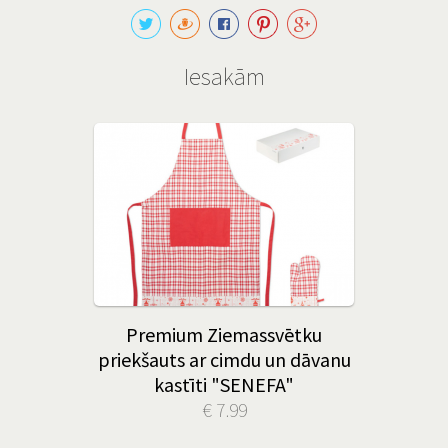
Iesakām
Premium Ziemassvētku
priekšauts ar cimdu un dāvanu
kastīti "SENEFA"
€ 7.99