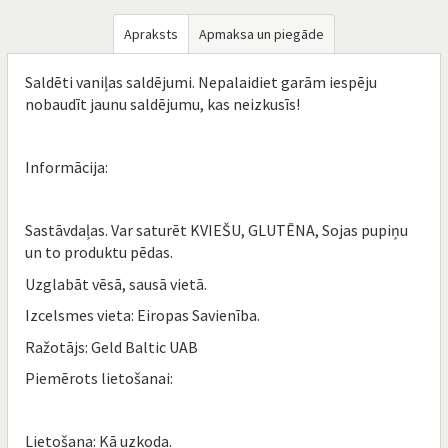
Apraksts
Apmaksa un piegāde
Saldēti vaniļas saldējumi. Nepalaidiet garām iespēju
nobaudīt jaunu saldējumu, kas neizkusīs!
Informācija:
Sastāvdaļas. Var saturēt KVIEŠU, GLUTĒNA, Sojas pupiņu
un to produktu pēdas.
Uzglabāt vēsā, sausā vietā.
Izcelsmes vieta: Eiropas Savienība.
Ražotājs: Geld Baltic UAB
Piemērots lietošanai:
Lietošana: Kā uzkoda.