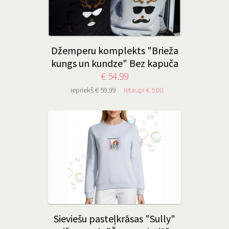
Džemperu komplekts "Brieža
kungs un kundze" Bez kapuča
€ 54.99
iepriekš € 59.99
ietaupi € 5.00
Sieviešu pasteļkrāsas "Sully"