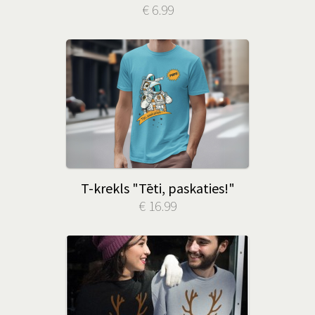
€ 6.99
T-krekls "Tēti, paskaties!"
€ 16.99