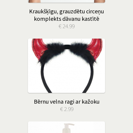
Kraukšķīgu, grauzdētu circeņu
komplekts dāvanu kastītē
€ 24.99
Bērnu velna ragi ar kažoku
€ 2.99