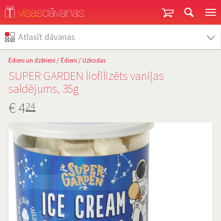
Garantija un atgriešana
Atlasīt dāvanas
Ēdieni un dzērieni
/
Ēdieni
/
Uzkodas
SUPER GARDEN liofilizēts vaniļas
saldējums, 35g
€
4
24