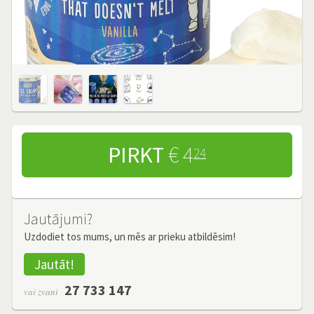
PIRKT
€ 4
24
Jautājumi?
Uzdodiet tos mums, un mēs ar prieku atbildēsim!
Jautāt!
27 733 147
vai zvani