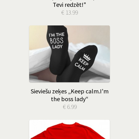
Tevi redzēt!"
€ 13.99
Sieviešu zeķes „Keep calm.I'm
the boss lady“
€ 6.99