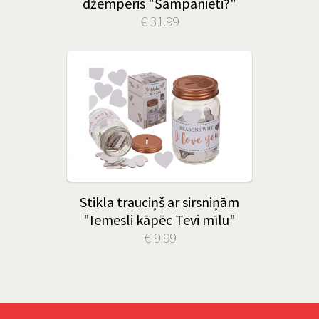
džemperis "Šampanieti?"
€ 31.99
Stikla trauciņš ar sirsniņām
"Iemesli kāpēc Tevi mīlu"
€ 9.99