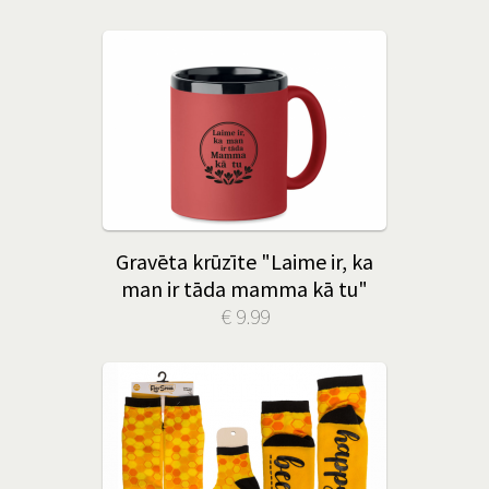
Gravēta krūzīte "Laime ir, ka
man ir tāda mamma kā tu"
€ 9.99