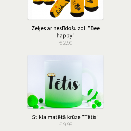
Zeķes ar neslīdošu zoli "Bee
happy"
€ 2.99
Stikla matētā krūze "Tētis"
€ 9.99