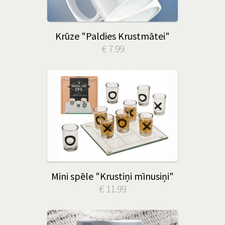
Krūze "Paldies Krustmātei"
€ 7.99
Mini spēle "Krustiņi mīnusiņi"
€ 11.99