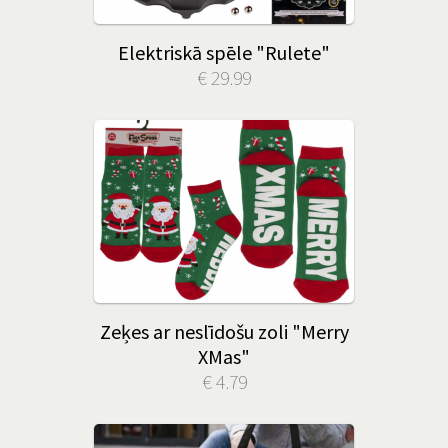
Elektriskā spēle "Rulete"
€ 29.99
Zeķes ar neslīdošu zoli "Merry
XMas"
€ 4.79