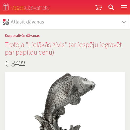
Garantija un atgriešana
Atlasīt dāvanas
Korporatīvās dāvanas
Trofeja "Lielākās zivis" (ar iespēju iegravēt
par papildu cenu)
€
34
99