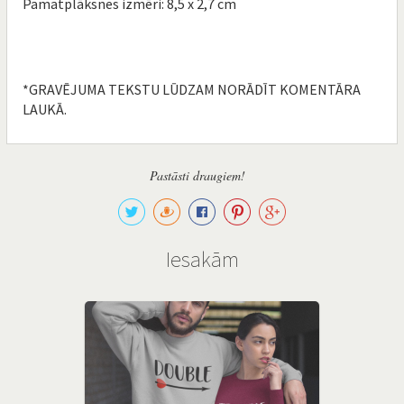
Pamatplāksnes izmēri: 8,5 x 2,7 cm
*GRAVĒJUMA TEKSTU LŪDZAM NORĀDĪT KOMENTĀRA
LAUKĀ.
Pastāsti draugiem!
Iesakām