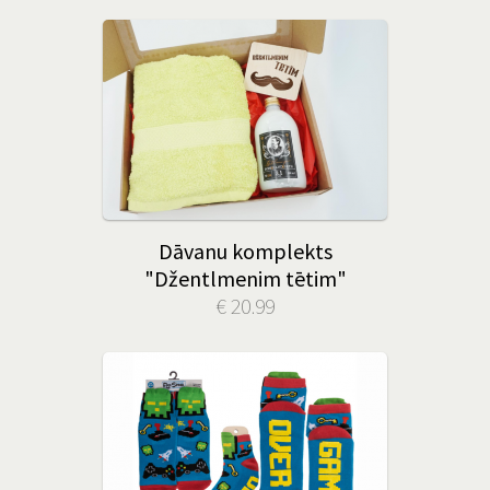
Dāvanu komplekts
"Džentlmenim tētim"
€ 20.99