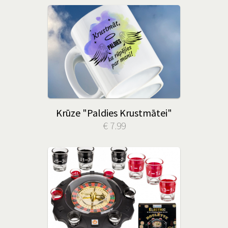
Krūze "Paldies Krustmātei"
€ 7.99