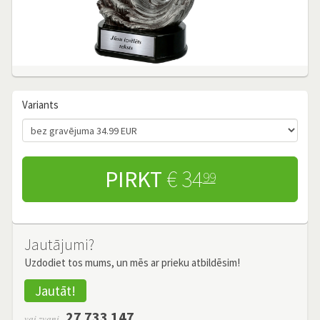
Variants
PIRKT
€ 34
99
Jautājumi?
Uzdodiet tos mums, un mēs ar prieku atbildēsim!
Jautāt!
27 733 147
vai zvani