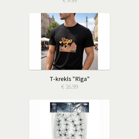
T-krekls "Rīga"
€ 16.99