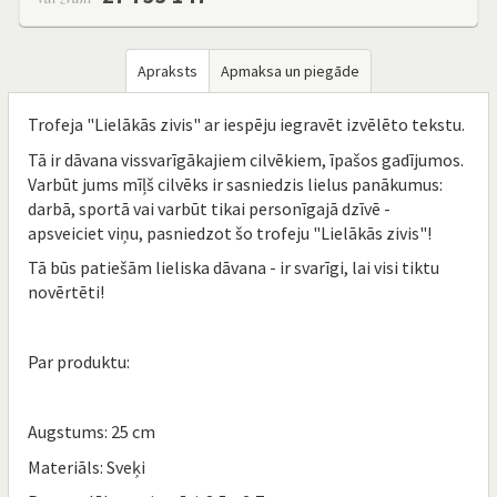
Apraksts
Apmaksa un piegāde
Trofeja "Lielākās zivis" ar iespēju iegravēt izvēlēto tekstu.
Tā ir dāvana vissvarīgākajiem cilvēkiem, īpašos gadījumos.
Varbūt jums mīļš cilvēks ir sasniedzis lielus panākumus:
darbā, sportā vai varbūt tikai personīgajā dzīvē -
apsveiciet viņu, pasniedzot šo trofeju "Lielākās zivis"!
Tā būs patiešām lieliska dāvana - ir svarīgi, lai visi tiktu
novērtēti!
Par produktu:
Augstums: 25 cm
Materiāls: Sveķi