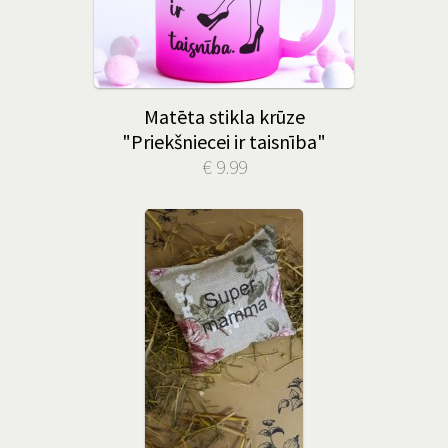
Matēta stikla krūze
"Priekšniecei ir taisnība"
€ 9.99