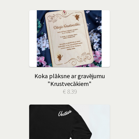
Koka plāksne ar gravējumu
"Krustvecākiem"
€ 8.39