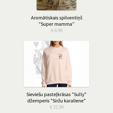
Aromātiskais spilventiņš
“Super mamma”
€ 6.99
Sieviešu pasteļkrāsas "Sully"
džemperis "Siržu karaliene"
€ 31.99