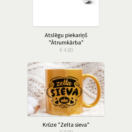
Atslēgu piekariņš
"Ātrumkārba"
€ 4.80
Krūze "Zelta sieva"
€ 9.99