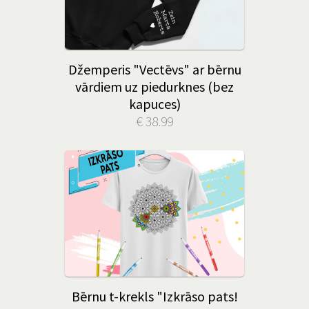
Džemperis "Vectēvs" ar bērnu
vārdiem uz piedurknes (bez
kapuces)
€ 38.99
Bērnu t-krekls "Izkrāso pats!