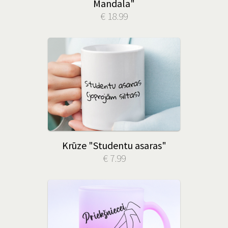
Mandala"
€ 18.99
Krūze "Studentu asaras"
€ 7.99