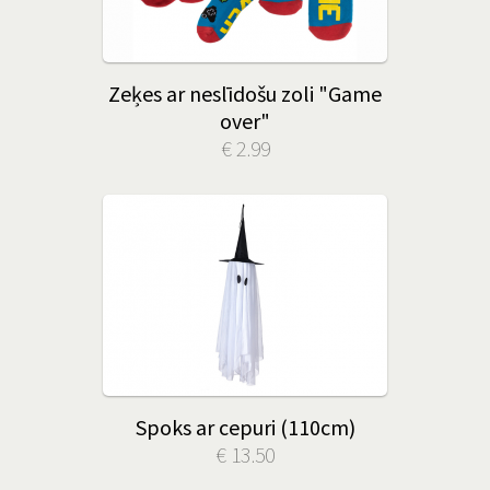
Zeķes ar neslīdošu zoli "Game
over"
€ 2.99
Spoks ar cepuri (110cm)
€ 13.50