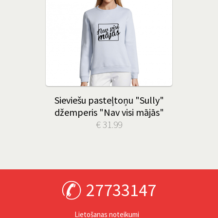
Sieviešu pasteļtoņu "Sully"
džemperis "Nav visi mājās"
€ 31.99
27733147
Lietošanas noteikumi