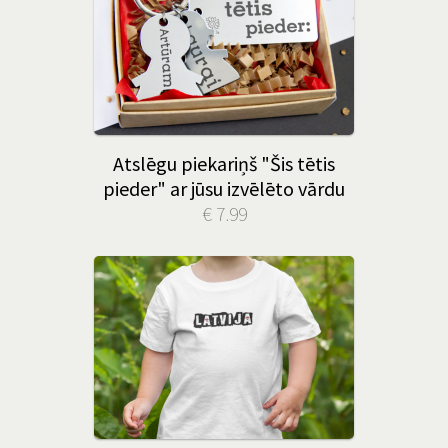
Atslēgu piekariņš "Šis tētis
pieder" ar jūsu izvēlēto vārdu
€ 7.99