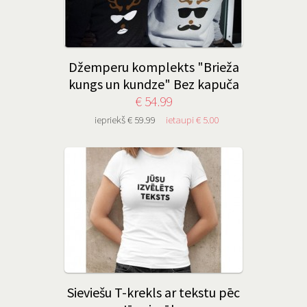
Džemperu komplekts "Brieža
kungs un kundze" Bez kapuča
€ 54.99
iepriekš € 59.99
ietaupi € 5.00
Sieviešu T-krekls ar tekstu pēc