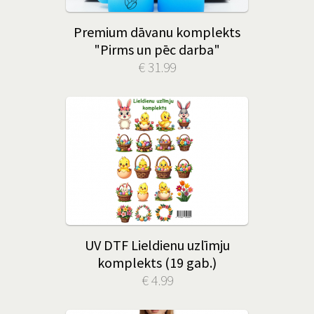
Premium dāvanu komplekts
"Pirms un pēc darba"
€ 31.99
UV DTF Lieldienu uzlīmju
komplekts (19 gab.)
€ 4.99