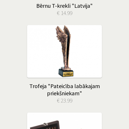
Bērnu T-krekli "Latvija"
€ 14.99
Trofeja "Pateicība labākajam
priekšniekam"
€ 23.99