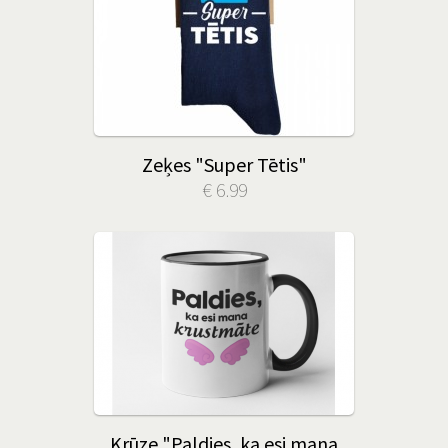
Zeķes "Super Tētis"
€ 6.99
Krūze "Paldies, ka esi mana