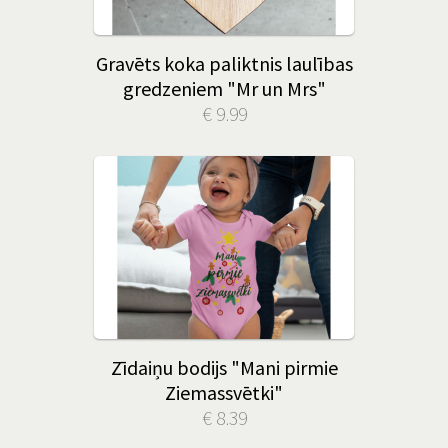
Gravēts koka paliktnis laulības
gredzeniem "Mr un Mrs"
€ 9.99
Zīdaiņu bodijs "Mani pirmie
Ziemassvētki"
€ 8.39