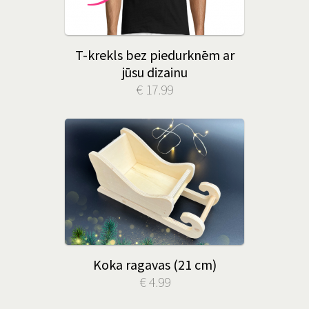
T-krekls bez piedurknēm ar
jūsu dizainu
€ 17.99
Koka ragavas (21 cm)
€ 4.99