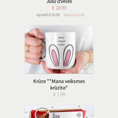
Jūsu izvēles
€ 18.99
iepriekš € 20.99
ietaupi € 2.00
Krūze ""Mana veiksmes
krūzīte"
€ 7.99