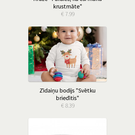
krustmāte"
€ 7.99
Zīdaiņu bodijs "Svētku
briedītis"
€ 8.39