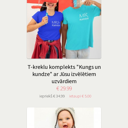
T-kreklu komplekts "Kungs un
kundze" ar Jūsu izvēlētiem
uzvārdiem
€ 29.99
iepriekš € 34.99
ietaupi € 5.00