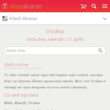
Garantija un atgriešana
Atlasīt dāvanas
Viviāna
Vārda dienu kalendārs
17. aprīlis
˙
Vārda nozīme
Gunars Treimanis "Vārdu noslēpumi"
Uz ielas vienmēr saista viņas labi koptais sejas veidols, iznesīgie
tērpi vai slepenas līksmes apstarotais smaids. Bieži vien Viviāna ir
vientuļa un viņas maiguma rezerves netiek izmantotas.
Citi vārdi šajā dienā
Rūdis
,
Rūdolfs
,
Viviāna