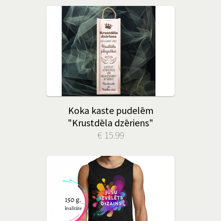
Koka kaste pudelēm
"Krustdēla dzēriens"
€ 15.99