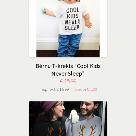
Bērnu T-krekls "Cool Kids
Never Sleep"
€ 15.99
iepriekš € 16.99
ietaupi € 1.00