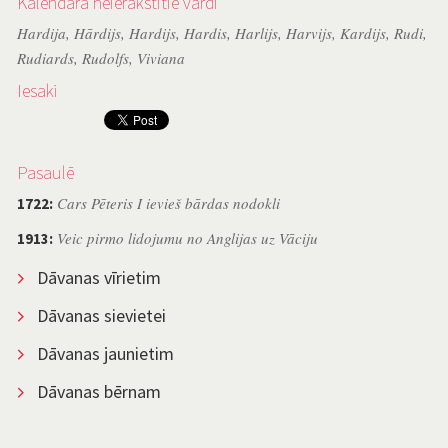
Kalendārā neierakstītie vārdi
Hardija
,
Hārdijs
,
Hardijs
,
Hardis
,
Harlijs
,
Harvijs
,
Kardijs
,
Rudi
,
Rudiards
,
Rudolfs
,
Viviana
Iesaki
Pasaulē
Cars Pēteris I ievieš bārdas nodokli
1722:
Veic pirmo lidojumu no Anglijas uz Vāciju
1913:
Dāvanas vīrietim
Dāvanas sievietei
Dāvanas jaunietim
Dāvanas bērnam