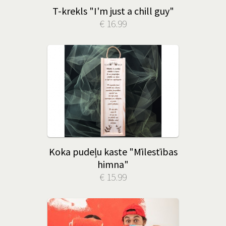
T-krekls "I'm just a chill guy"
€ 16.99
Koka pudeļu kaste "Mīlestības
himna"
€ 15.99