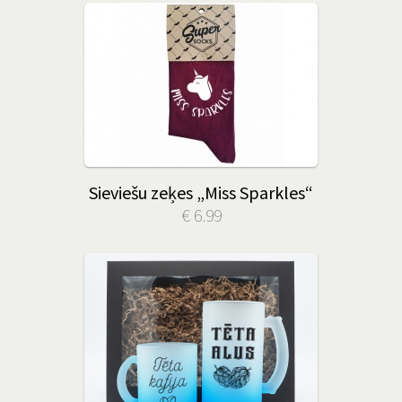
Sieviešu zeķes „Miss Sparkles“
€ 6.99