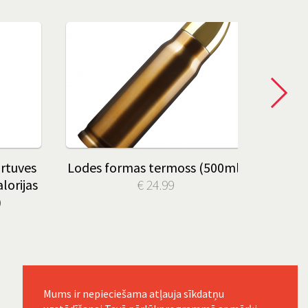
rtuves
Lodes formas termoss (500ml)
Bērnu
lorijas
€ 24.99
ve
)
Mums ir nepieciešama atļauja sīkdatņu