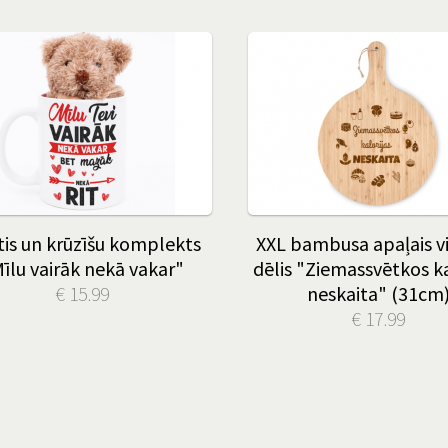
tis un krūzīšu komplekts
XXL bambusa apaļais vi
īlu vairāk nekā vakar"
dēlis "Ziemassvētkos ka
€ 15.99
neskaita" (31cm
€ 17.99