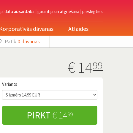
āja datu aizsardzība
|
garantija un atgriešana
|
pieslēgties
Korporatīvās dāvanas
Atlaides
Patīk
0
dāvanas
€
14
99
Variants
PIRKT
€ 14
99