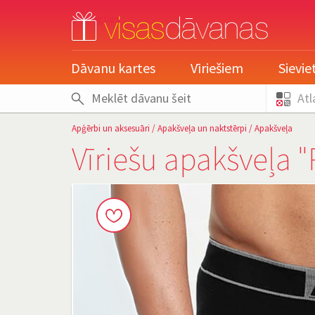
pieslēgties
Dāvanu kartes
Vīriešiem
Sievi
Atl
Apģērbi un aksesuāri
/
Apakšveļa un naktstērpi
/
Apakšveļa
Vīriešu apakšveļa 