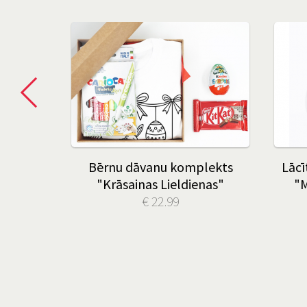
Bērnu dāvanu komplekts
Lācī
"Krāsainas Lieldienas"
"M
€ 22.99
u dikti
 € 2.00