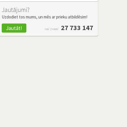
Jautājumi?
Uzdodiet tos mums, un mēs ar prieku atbildēsim!
27 733 147
Jautāt!
vai zvani