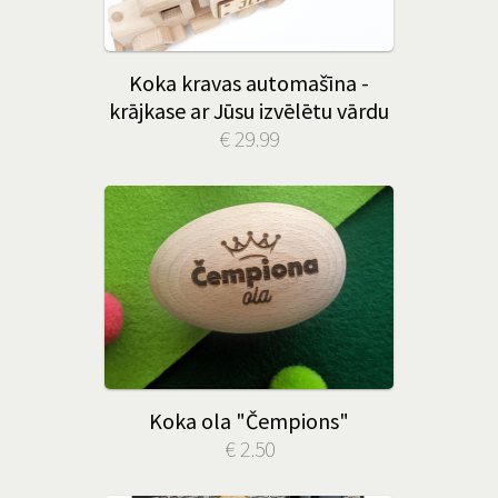
Koka kravas automašīna -
krājkase ar Jūsu izvēlētu vārdu
€ 29.99
Koka ola "Čempions"
€ 2.50