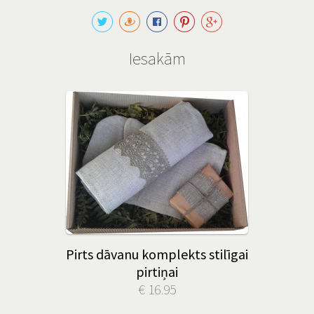
Iesakām
Pirts dāvanu komplekts stilīgai
pirtiņai
€ 16.95