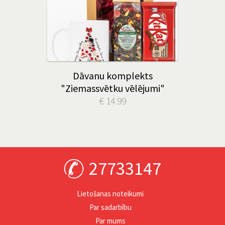
Dāvanu komplekts
"Ziemassvētku vēlējumi"
€ 14.99
27733147
Lietošanas noteikumi
Par sadarbību
Par mums