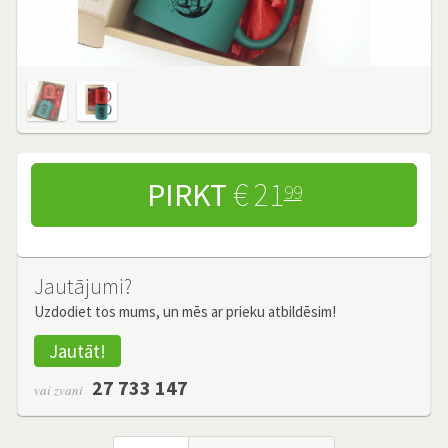
PIRKT
€ 21
99
Jautājumi?
Uzdodiet tos mums, un mēs ar prieku atbildēsim!
Jautāt!
27 733 147
vai zvani