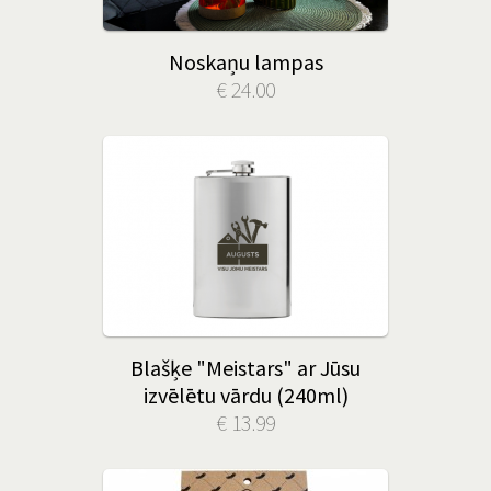
Noskaņu lampas
€ 24.00
Blašķe "Meistars" ar Jūsu
izvēlētu vārdu (240ml)
€ 13.99