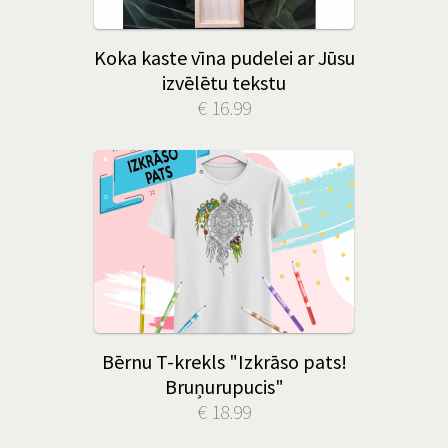
Koka kaste vīna pudelei ar Jūsu
izvēlētu tekstu
€ 16.99
Bērnu T-krekls "Izkrāso pats!
Bruņurupucis"
€ 18.99