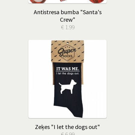
Antistresa bumba "Santa's
Crew"
€ 1.99
Zeķes "I let the dogs out"
€ 6.99