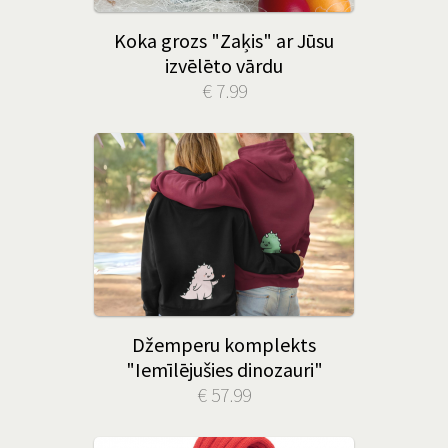
Koka grozs "Zaķis" ar Jūsu
izvēlēto vārdu
€ 7.99
Džemperu komplekts
"Iemīlējušies dinozauri"
€ 57.99