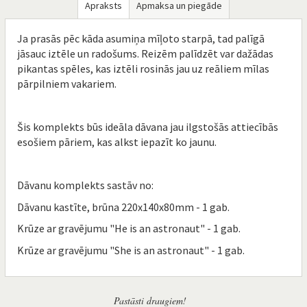
Apraksts
Apmaksa un piegāde
Ja prasās pēc kāda asumiņa mīļoto starpā, tad palīgā
jāsauc iztēle un radošums. Reizēm palīdzēt var dažādas
pikantas spēles, kas iztēli rosinās jau uz reāliem mīlas
pārpilniem vakariem.
Šis komplekts būs ideāla dāvana jau ilgstošās attiecībās
esošiem pāriem, kas alkst iepazīt ko jaunu.
Dāvanu komplekts sastāv no:
Dāvanu kastīte, brūna 220x140x80mm - 1 gab.
Krūze ar gravējumu "He is an astronaut" - 1 gab.
Krūze ar gravējumu "She is an astronaut" - 1 gab.
Pastāsti draugiem!