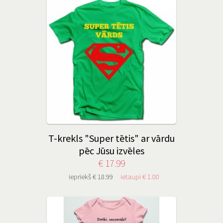
T-krekls "Super tētis" ar vārdu
pēc Jūsu izvēles
€ 17.99
iepriekš € 18.99
ietaupi € 1.00