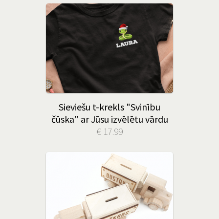
Sieviešu t-krekls "Svinību
čūska" ar Jūsu izvēlētu vārdu
€ 17.99