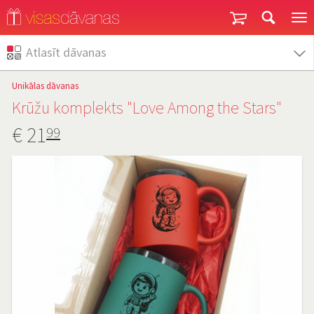
Garantija un atgriešana
Atlasīt dāvanas
Unikālas dāvanas
Krūžu komplekts "Love Among the Stars"
€
21
99