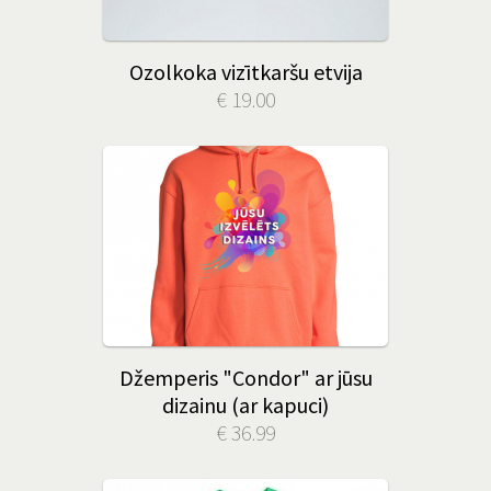
Ozolkoka vizītkaršu etvija
€ 19.00
Džemperis "Condor" ar jūsu
dizainu (ar kapuci)
€ 36.99