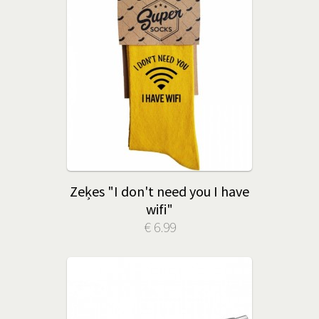
Zeķes "I don't need you I have
wifi"
€ 6.99