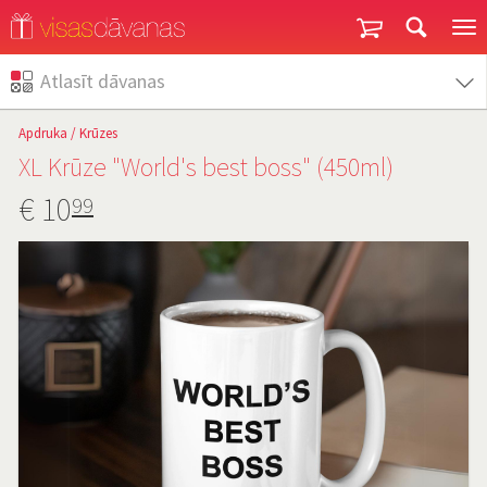
Garantija un atgriešana
Atlasīt dāvanas
Apdruka
/
Krūzes
XL Krūze "World's best boss" (450ml)
€
10
99