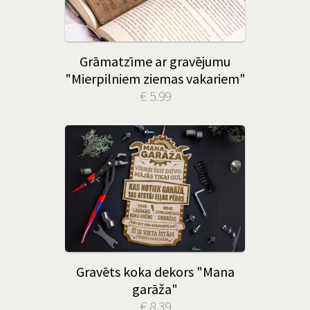
Grāmatzīme ar gravējumu
"Mierpilniem ziemas vakariem"
€ 5.99
Gravēts koka dekors "Mana
garāža"
€ 8.39