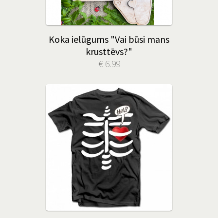
Koka ielūgums "Vai būsi mans
krusttēvs?"
€ 6.99