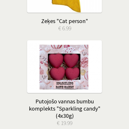
Zeķes "Cat person"
€ 6.99
Putojošo vannas bumbu
komplekts "Sparkling candy"
(4x30g)
€ 19.99