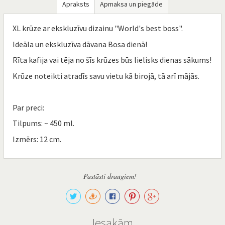
Apraksts
Apmaksa un piegāde
XL krūze ar ekskluzīvu dizainu "World's best boss".
Ideāla un ekskluzīva dāvana Bosa dienā!
Rīta kafija vai tēja no šīs krūzes būs lielisks dienas sākums!
Krūze noteikti atradīs savu vietu kā birojā, tā arī mājās.
Par preci:
Tilpums: ~ 450 ml.
Izmērs: 12 cm.
Pastāsti draugiem!
Iesakām