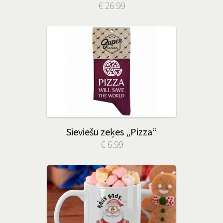
€ 26.99
Sieviešu zeķes „Pizza“
€ 6.99