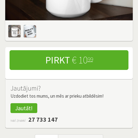
PIRKT
€ 10
99
Jautājumi?
Uzdodiet tos mums, un mēs ar prieku atbildēsim!
Jautāt!
27 733 147
vai zvani