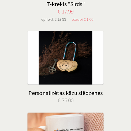
T-krekls "Sirds"
€ 17.99
iepriekš € 18.99
ietaupi € 1.00
Personalizētas kāzu slēdzenes
€ 35.00