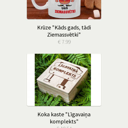
Krūze "Kāds gads, tādi
Ziemassvētki"
€ 7.99
Koka kaste "Līgavaiņa
komplekts"