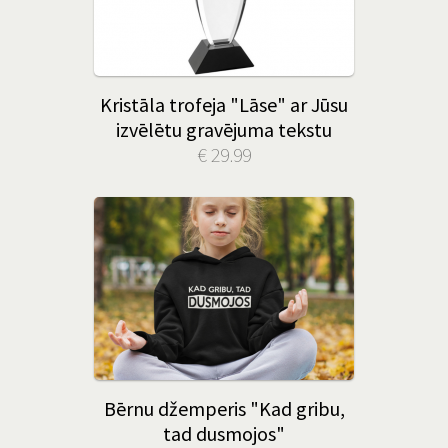
Kristāla trofeja "Lāse" ar Jūsu
izvēlētu gravējuma tekstu
€ 29.99
Bērnu džemperis "Kad gribu,
tad dusmojos"