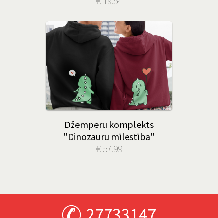
€ 19.54
Džemperu komplekts
"Dinozauru mīlestība"
€ 57.99
27733147