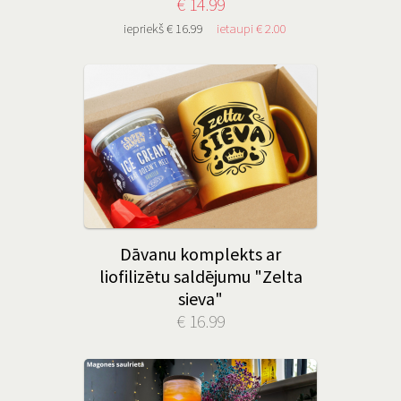
€ 14.99
iepriekš € 16.99
ietaupi € 2.00
Dāvanu komplekts ar
liofilizētu saldējumu "Zelta
sieva"
€ 16.99