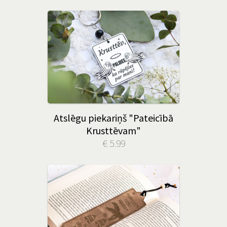
Atslēgu piekariņš "Pateicībā
Krusttēvam"
€ 5.99