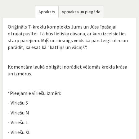
Apraksts
Apmaksa un piegāde
Oriģināls T-kreklu komplekts Jums un Jūsu īpašajai
otrajai pusītei. Tā būs lieliska dāvana, ar kuru izcelsieties
starp pārējiem. Mīļš un sirsnīgs veids kā pārsteigt otru un
parādīt, ka esat kā "katliņš un vāciņš".
Komentāra laukā obligāti norādiet vēlamās krekla krāsa
un izmērus.
*Pieejamie vīriešu izmēri:
- Vīriešu S
- Vīriešu M
- Vīriešu L
- Vīriešu XL