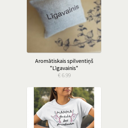
Aromātiskais spilventiņš
"Līgavainis"
€ 6.99