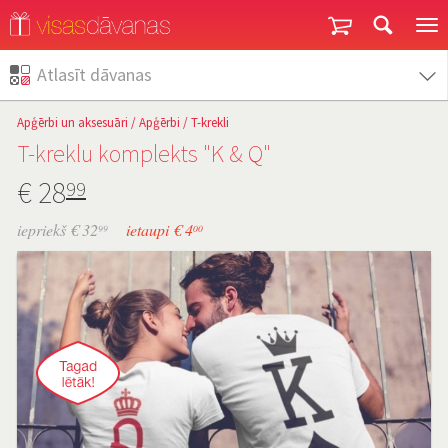
Garantija un atgriešana
Atlasīt dāvanas
Apģērbi un aksesuāri
/
Apģērbi
/
T-krekli
T-kreklu komplekts "K & Q"
€
28
99
iepriekš € 32
ietaupi € 4
99
00