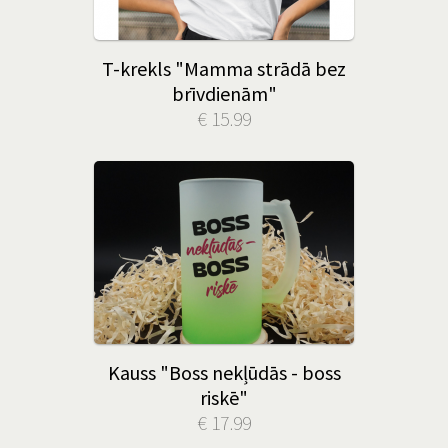
T-krekls "Mamma strādā bez
brīvdienām"
€ 15.99
Kauss "Boss nekļūdās - boss
riskē"
€ 17.99