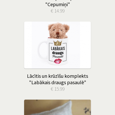
"Cepumiņi"
€ 14.99
Lācītis un krūzīšu komplekts
"Labākais draugs pasaulē"
€ 15.99