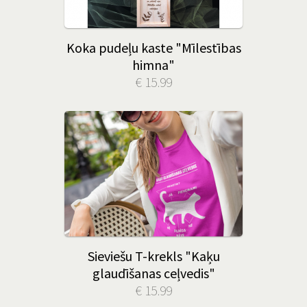
Koka pudeļu kaste "Mīlestības
himna"
€ 15.99
Sieviešu T-krekls "Kaķu
glaudīšanas ceļvedis"
€ 15.99