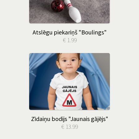
Atslēgu piekariņš "Boulings"
€ 1.99
Zīdaiņu bodijs "Jaunais gājējs"
€ 13.99