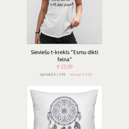
Sieviešu t-krekls "Esmu dikti
feina"
€ 15.99
iepriekš € 17.99
ietaupi € 2.00