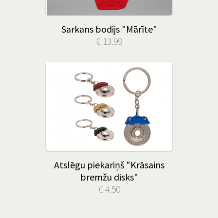
Sarkans bodijs "Mārīte"
€ 13.99
Atslēgu piekariņš "Krāsains
bremžu disks"
€ 4.50