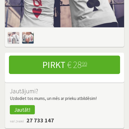
PIRKT
€ 28
99
Jautājumi?
Uzdodiet tos mums, un mēs ar prieku atbildēsim!
Jautāt!
27 733 147
vai zvani