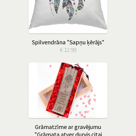
Spilvendrāna "Sapņu ķērājs"
€ 12.99
Grāmatzīme ar gravējumu
"Grāmata atver durvis citai