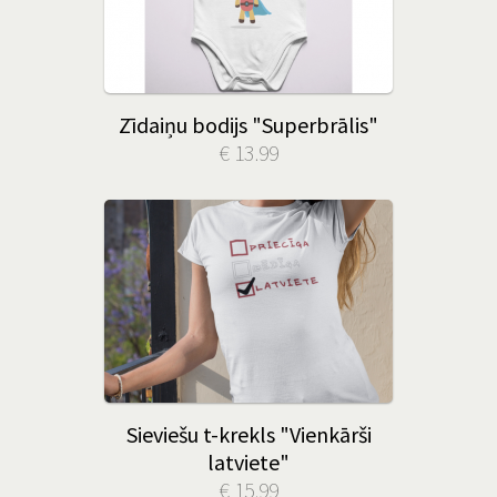
Zīdaiņu bodijs "Superbrālis"
€ 13.99
Sieviešu t-krekls "Vienkārši
latviete"
€ 15.99