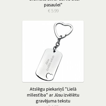
pasaulei"
€ 5.99
Atslēgu piekariņš "Lielā
mīlestība" ar Jūsu izvēlētu
gravējuma tekstu