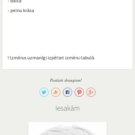
- balta
- pelnu krāsa
! Izmērus uzmanīgi izpētiet izmēru tabulā.
Pastāsti draugiem!
Iesakām