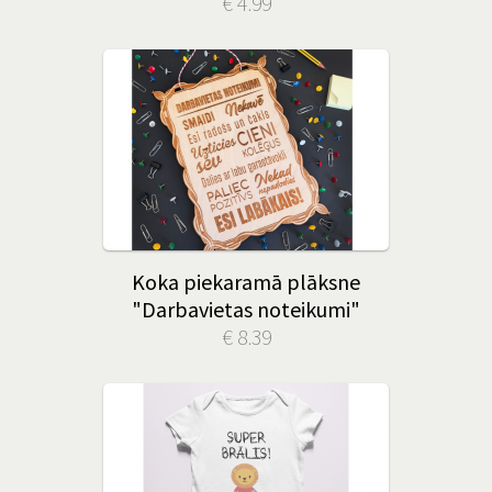
€ 4.99
Koka piekaramā plāksne
"Darbavietas noteikumi"
€ 8.39