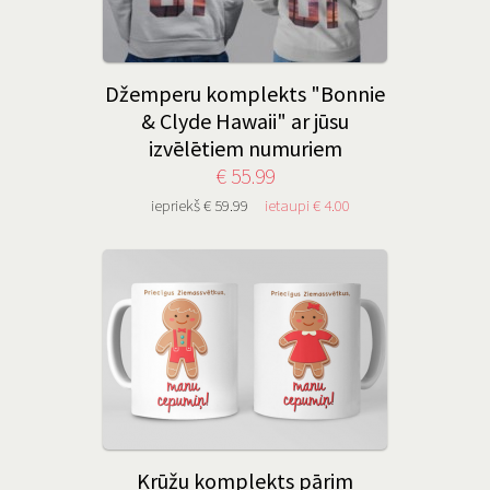
Džemperu komplekts "Bonnie
& Clyde Hawaii" ar jūsu
izvēlētiem numuriem
€ 55.99
iepriekš € 59.99
ietaupi € 4.00
Krūžu komplekts pārim