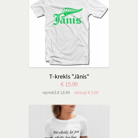
T-krekls "Jānis"
€ 15.99
iepriekš € 18.99
ietaupi € 3.00