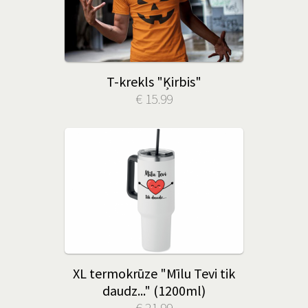
T-krekls "Ķirbis"
€ 15.99
XL termokrūze "Mīlu Tevi tik
daudz..." (1200ml)
€ 21.99