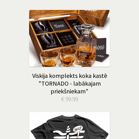
Viskija komplekts koka kastē
"TORNADO - labākajam
priekšniekam"
€ 99.99