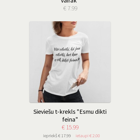
vairāk"
€ 7.99
Sieviešu t-krekls "Esmu dikti
feina"
€ 15.99
iepriekš € 17.99
ietaupi € 2.00