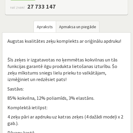
27 733 147
vai zvani
Apraksts
Apmaksa un piegāde
Augstas kvalitātes zeķu komplekts ar oriģinālu apdruku!
Šīs zeķes ir izgatavotas no ķemmētas kokvilnas un tās
funkcijas garantē ilgu produkta lietošanas izturību. Šo
zeķu mīkstums sniegs lielu prieku to valkātājam,
izmēģiniet un redzēsiet pats!
Sastāvs:
85% kokvilna, 12% poliamīds, 3% elastāns.
Komplektā ietilpst:
4 zeķu pāri ar apdruku uz katras zeķes (4 dažādi modeļi x 2
gab.).
Dāvanu kastē.