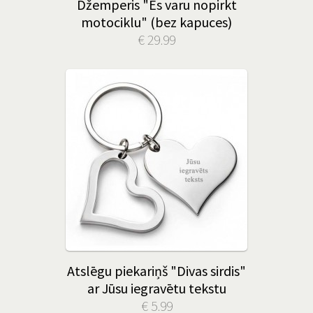
Džemperis "Es varu nopirkt
motociklu" (bez kapuces)
€ 29.99
Atslēgu piekariņš "Divas sirdis"
ar Jūsu iegravētu tekstu
€ 5.99