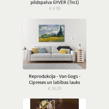
pildspalva GYVER (7in1)
€ 4.99
Reprodukcija - Van Gogs -
Cipreses un labības lauks
€ 16.29