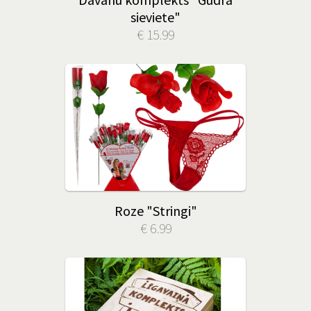
sieviete"
€ 15.99
Roze "Stringi"
€ 6.99