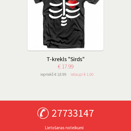
T-krekls "Sirds"
€ 17.99
iepriekš € 18.99
ietaupi € 1.00
27733147
Lietošanas noteikumi