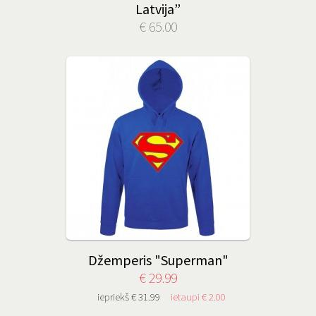
Latvija”
€ 65.00
Džemperis "Superman"
€ 29.99
iepriekš € 31.99
ietaupi € 2.00