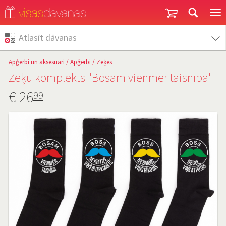
Garantija un atgriešana
Atlasīt dāvanas
Apģērbi un aksesuāri
/
Apģērbi
/
Zeķes
Zeķu komplekts "Bosam vienmēr taisnība"
€
26
99