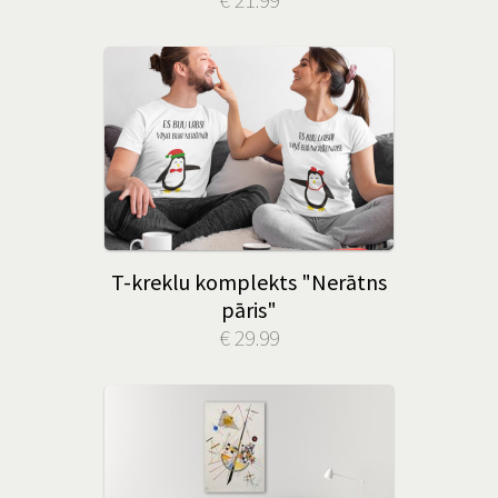
T-kreklu komplekts "Nerātns
pāris"
€ 29.99