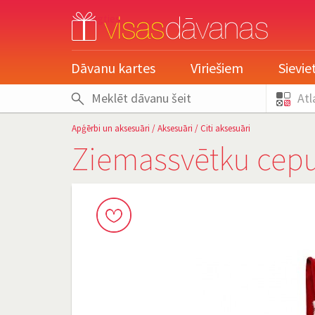
pieslēgties
Dāvanu kartes
Vīriešiem
Sievi
Atl
Apģērbi un aksesuāri
/
Aksesuāri
/
Citi aksesuāri
Ziemassvētku cepu