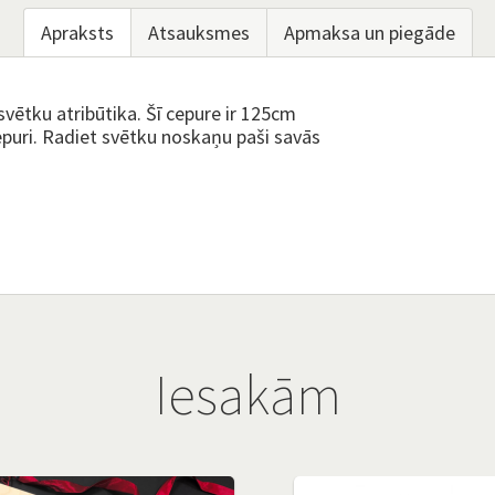
Apraksts
Atsauksmes
Apmaksa un piegāde
ētku atribūtika. Šī cepure ir 125cm
cepuri. Radiet svētku noskaņu paši savās
Iesakām