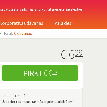
āja datu aizsardzība
|
garantija un atgriešana
|
pieslēgties
Korporatīvās dāvanas
Atlaides
Patīk
0
dāvanas
€
6
99
PIRKT
€ 6
99
Jautājumi?
Uzdodiet tos mums, un mēs ar prieku atbildēsim!