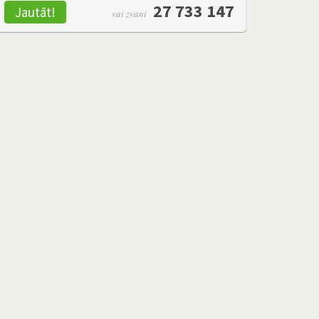
27 733 147
Jautāt!
vai zvani