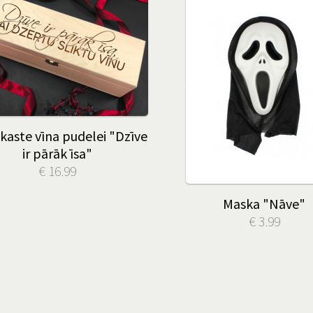
kaste vīna pudelei "Dzīve
ir pārāk īsa"
€ 16.99
Maska "Nāve"
€ 3.99