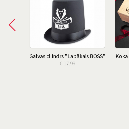
 laulības
Galvas cilindrs "Labākais BOSS"
Koka 
aimīgi"
€ 17.99