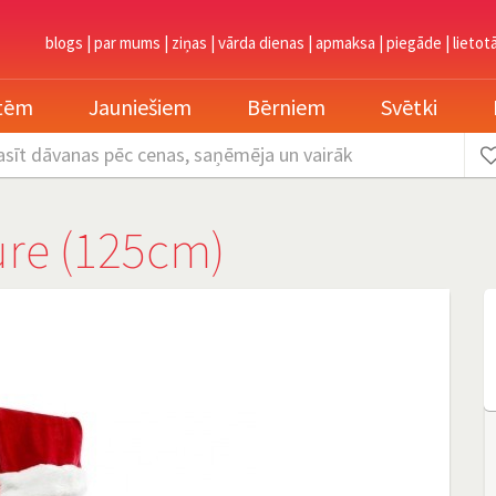
blogs
|
par mums
|
ziņas
|
vārda dienas
|
apmaksa
|
piegāde
|
lietot
etēm
Jauniešiem
Bērniem
Svētki
asīt dāvanas
pēc cenas, saņēmēja un vairāk
re (125cm)