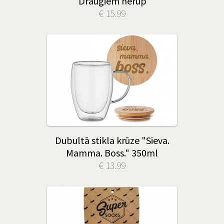
"Draugiem nerūp"
€ 15.99
Dubultā stikla krūze "Sieva.
Mamma. Boss." 350ml
€ 13.99