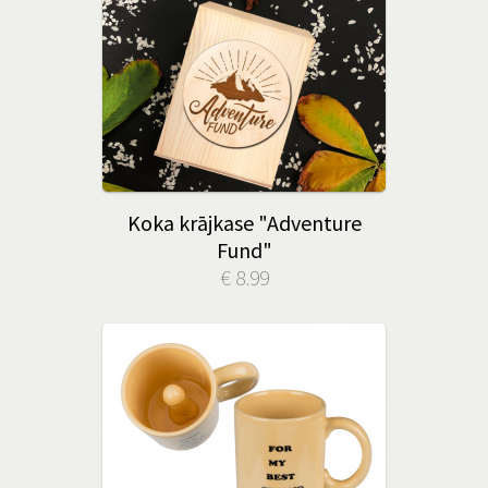
Koka krājkase "Adventure
Fund"
€ 8.99