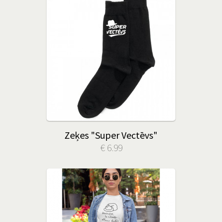
Zeķes "Super Vectēvs"
€ 6.99