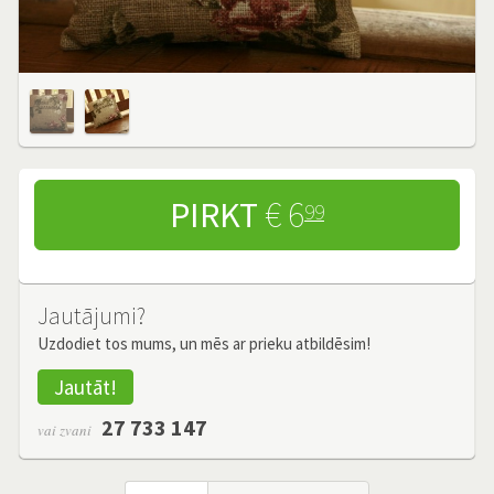
PIRKT
€ 6
99
Jautājumi?
Uzdodiet tos mums, un mēs ar prieku atbildēsim!
Jautāt!
27 733 147
vai zvani