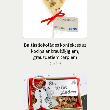
Baltās šokolādes konfektes uz
kociņa ar kraukšķīgiem,
grauzdētiem tārpiem
€ 3.99