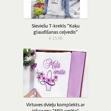
Sieviešu T-krekls "Kaķu
glaudīšanas ceļvedis"
€ 15.99
Virtuves dvieļu komplekts ar
izšuvumu "Mīļā omīte"