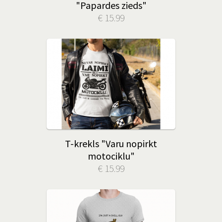
"Papardes zieds"
€ 15.99
T-krekls "Varu nopirkt
motociklu"
€ 15.99