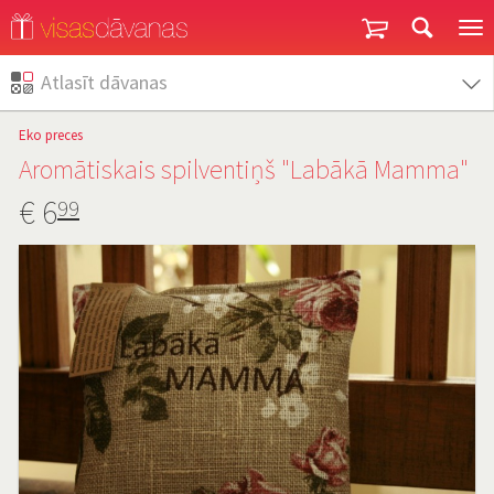
Garantija un atgriešana
Atlasīt dāvanas
Eko preces
Aromātiskais spilventiņš "Labākā Mamma"
€
6
99