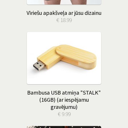
Vīriešu apakšveļa ar jūsu dizainu
€ 18.99
Bambusa USB atmiņa "STALK"
(16GB) (ar iespējamu
gravējumu)
€ 9.99