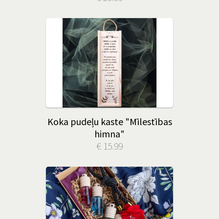
Koka pudeļu kaste "Mīlestības
himna"
€ 15.99