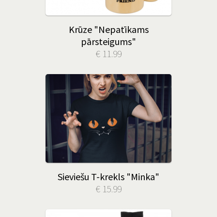
Krūze "Nepatīkams
pārsteigums"
€ 11.99
Sieviešu T-krekls "Minka"
€ 15.99