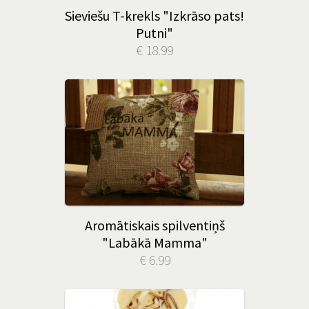
Sieviešu T-krekls "Izkrāso pats!
Putni"
€ 18.99
Aromātiskais spilventiņš
"Labākā Mamma"
€ 6.99