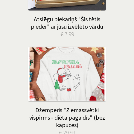
Atslēgu piekariņš "Šis tētis
pieder" ar jūsu izvēlēto vārdu
€ 7.99
Džemperis "Ziemassvētki
vispirms - diēta pagaidīs" (bez
kapuces)
€ 29.99