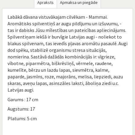
Apraksts
Apmaksa un piegāde
Labākā dāvana vistuvākajam cilvēkam - Mammai.
Aromātisks spilventiņš ar augu pildījumu un izšuvumu, -
tas ir dabisks Jūsu mīlestības un pateicības apliecinājums.
Spilventiņam iekšā ir burvīgie Latvijas augi - noliekot to
blakus spilvenam, tas ievedīs pļavas aromātu pasaulē. Augi
dod spēku, stabilizē organismu stresa situācijās,
nomierina. Sastāvā dažādās kombinācijās ir: vīgrieze,
vībotne, piparmētra, biškrēsliņš, vērmele, raudene,
kumelīte, bērzu un lazdu lapas, sievmētra, kalme,
paparde, jasmīns, roze, majorāns, melisa, liepziedi, auzu
skaras, aveņu lapas, asinszāles laksti, āboliņa ziedi u.c.
Latvijas augi.
Garums : 17 cm
Augstums: 17
Platums: 5 cm