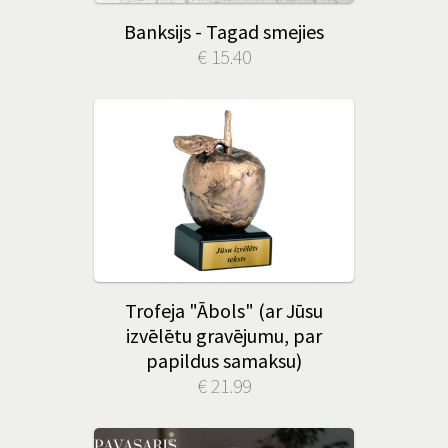
Banksijs - Tagad smejies
€ 15.40
Trofeja "Ābols" (ar Jūsu
izvēlētu gravējumu, par
papildus samaksu)
€ 21.99